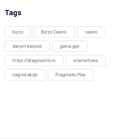
Tags
bizzo
Bizzo Casino
casino
danym kasynie
gama gier
https://dragonslots.rs
internetowe
nagród akcje
Pragmatic Play