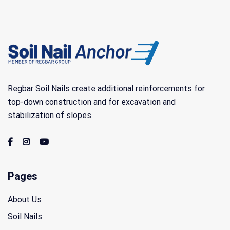
Regbar Soil Nails create additional reinforcements for
top-down construction and for excavation and
stabilization of slopes.
Pages
About Us
Soil Nails