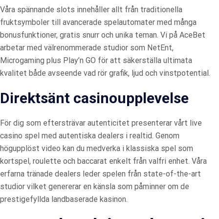
Våra spännande slots innehåller allt från traditionella
fruktsymboler till avancerade spelautomater med många
bonusfunktioner, gratis snurr och unika teman. Vi på AceBet
arbetar med välrenommerade studior som NetEnt,
Microgaming plus Play’n GO för att säkerställa ultimata
kvalitet både avseende vad rör grafik, ljud och vinstpotential.
Direktsänt casinoupplevelse
För dig som eftersträvar autenticitet presenterar vårt live
casino spel med autentiska dealers i realtid. Genom
högupplöst video kan du medverka i klassiska spel som
kortspel, roulette och baccarat enkelt från valfri enhet. Våra
erfarna tränade dealers leder spelen från state-of-the-art
studior vilket genererar en känsla som påminner om de
prestigefyllda landbaserade kasinon.