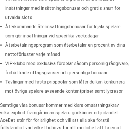
insättningar med insättningsbonusar och gratis snurr för
utvalda slots
Återkommande återinsättningsbonusar för lojala spelare
som gör insättningar vid specifika veckodagar
Återbetalningsprogram som återbetalar en procent av dina
nettoförluster varje månad
VIP-klubb med exklusiva fördelar såsom personlig rådgivare,
förbättrade uttagsgränser och personliga bonusar
Tävlingar med fasta prispoolar som låter du kan konkurrera
mot övriga spelare avseende kontantpriser samt lyxresor
Samtliga våra bonusar kommer med klara omsättningskrav
vilka explicit framgår innan spelare godkänner erbjudandet.
AceBet står för för ärlighet och vill att alla ska förstå
fullständigt vad vilket behövs för att möjlighet att ta emot