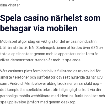
dina vinster.
Spela casino närhelst som
behagar via mobilen
Mobilspel utgör idag en viktig stor del av casinoindustrin.
Utifrån statistik från Spelinspektionen utfördes över 68% av
totala spelinsatser genom mobila apparater under förra år,
vilket demonstrerar trenden åt mobilt spelande.
Vårt casinons plattform har blivit fullständigt utvecklad för
smarta telefoner och surfplattor oavsett huruvida du har iOS
samt Android. Man behöver aldrig ladda ner en särskild app –
det kompletta spelbiblioteket blir tillgängligt enkelt via din
personliga mobila webbläsare med identisk funktionalitet och
spelupplevelse jämfört med genom desktop.