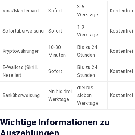
3-5
Visa/Mastercard
Sofort
Kostenfrei
Werktage
1-3
Sofortüberweisung
Sofort
Kostenfrei
Werktage
10-30
Bis zu 24
Kryptowährungen
Kostenfrei
Minuten
Stunden
E-Wallets (Skrill,
Bis zu 24
Sofort
Kostenfrei
Neteller)
Stunden
drei bis
ein bis drei
Banküberweisung
sieben
Kostenfrei
Werktage
Werktage
Wichtige Informationen zu
Auszahlungen