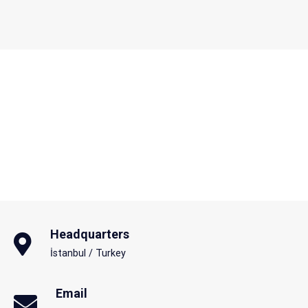
Headquarters
İstanbul / Turkey
Email