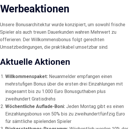
Werbeaktionen
Unsere Bonusarchitektur wurde konzipiert, um sowohl frische
Spieler als auch treuen Dauerkunden wahren Mehrwert zu
offerieren. Der Willkommensbonus folgt gerechten
Umsatzbedingungen, die praktikabel umsetzbar sind.
Aktuelle Aktionen
Willkommenspaket:
Neuanmelder empfangen einen
mehrstufigen Bonus über die ersten drei Einzahlungen mit
insgesamt bis zu 1.000 Euro Bonusguthaben plus
zweihundert Gratisdrehs
Wöchentliche Auflade-Boni:
Jeden Montag gibt es einen
Einzahlungsbonus von 50% bis zu zweihundertfünfzig Euro
für sämtliche spielenden Spieler
Rückerstattungs-Programm:
Wöchentlich werden 10% der