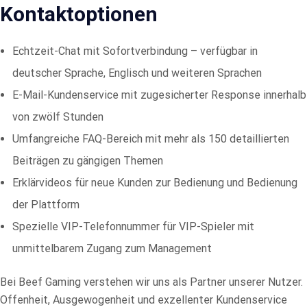
Kontaktoptionen
Echtzeit-Chat mit Sofortverbindung – verfügbar in
deutscher Sprache, Englisch und weiteren Sprachen
E-Mail-Kundenservice mit zugesicherter Response innerhalb
von zwölf Stunden
Umfangreiche FAQ-Bereich mit mehr als 150 detaillierten
Beiträgen zu gängigen Themen
Erklärvideos für neue Kunden zur Bedienung und Bedienung
der Plattform
Spezielle VIP-Telefonnummer für VIP-Spieler mit
unmittelbarem Zugang zum Management
Bei Beef Gaming verstehen wir uns als Partner unserer Nutzer.
Offenheit, Ausgewogenheit und exzellenter Kundenservice