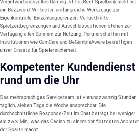
Verantwortungsvolles Gaming ist bei Beef Spielbank nicht nur
ein Buzzword. Wir bieten umfangreiche Werkzeuge zur
Eigenkontrolle: Einzahlungsgrenzen, Verlustlimits,
Spielzeitbegrenzungen und Ausschlussoptionen stehen zur
Verfügung allen Spielern zur Nutzung. Partnerschaften mit
Institutionen wie GamCare und BeGambleAware bekräftigen
unser Einsatz für Spielersicherheit.
Kompetenter Kundendienst
rund um die Uhr
Das mehrsprachiges Serviceteam ist vierundzwanzig Stunden
täglich, sieben Tage die Woche ansprechbar. Die
durchschnittliche Response-Zeit im Chat beträgt bei weniger
als zwei Min., was das Casino zu einem der flottesten Anbieter
der Sparte macht.