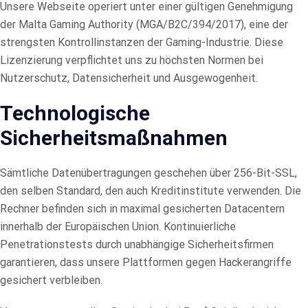
Unsere Webseite operiert unter einer gültigen Genehmigung
der Malta Gaming Authority (MGA/B2C/394/2017), eine der
strengsten Kontrollinstanzen der Gaming-Industrie. Diese
Lizenzierung verpflichtet uns zu höchsten Normen bei
Nutzerschutz, Datensicherheit und Ausgewogenheit.
Technologische
Sicherheitsmaßnahmen
Sämtliche Datenübertragungen geschehen über 256-Bit-SSL,
den selben Standard, den auch Kreditinstitute verwenden. Die
Rechner befinden sich in maximal gesicherten Datacentern
innerhalb der Europäischen Union. Kontinuierliche
Penetrationstests durch unabhängige Sicherheitsfirmen
garantieren, dass unsere Plattformen gegen Hackerangriffe
gesichert verbleiben.