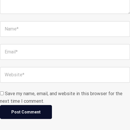
Save my name, email, and website in this browser for the
next time I comment.