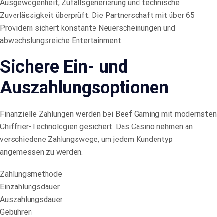
Ausgewogenheit, Zufallsgenerierung und technische
Zuverlässigkeit überprüft. Die Partnerschaft mit über 65
Providern sichert konstante Neuerscheinungen und
abwechslungsreiche Entertainment.
Sichere Ein- und
Auszahlungsoptionen
Finanzielle Zahlungen werden bei Beef Gaming mit modernsten
Chiffrier-Technologien gesichert. Das Casino nehmen an
verschiedene Zahlungswege, um jedem Kundentyp
angemessen zu werden.
Zahlungsmethode
Einzahlungsdauer
Auszahlungsdauer
Gebühren