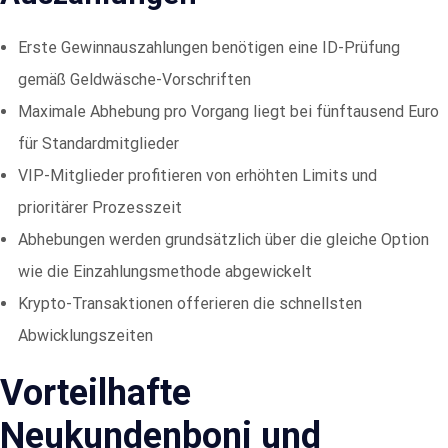
Erste Gewinnauszahlungen benötigen eine ID-Prüfung
gemäß Geldwäsche-Vorschriften
Maximale Abhebung pro Vorgang liegt bei fünftausend Euro
für Standardmitglieder
VIP-Mitglieder profitieren von erhöhten Limits und
prioritärer Prozesszeit
Abhebungen werden grundsätzlich über die gleiche Option
wie die Einzahlungsmethode abgewickelt
Krypto-Transaktionen offerieren die schnellsten
Abwicklungszeiten
Vorteilhafte
Neukundenboni und