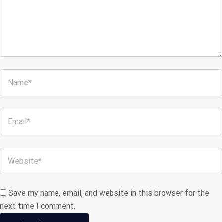
Save my name, email, and website in this browser for the
next time I comment.