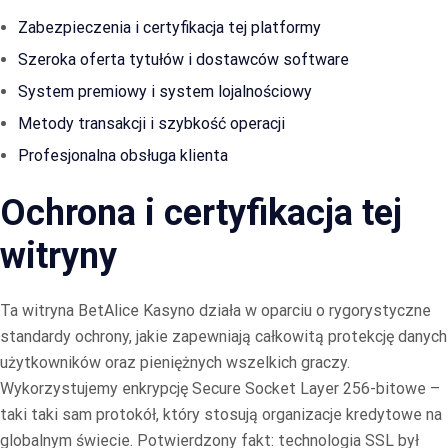
Zabezpieczenia i certyfikacja tej platformy
Szeroka oferta tytułów i dostawców software
System premiowy i system lojalnościowy
Metody transakcji i szybkość operacji
Profesjonalna obsługa klienta
Ochrona i certyfikacja tej
witryny
Ta witryna BetAlice Kasyno działa w oparciu o rygorystyczne
standardy ochrony, jakie zapewniają całkowitą protekcję danych
użytkowników oraz pieniężnych wszelkich graczy.
Wykorzystujemy enkrypcję Secure Socket Layer 256-bitowe –
taki taki sam protokół, który stosują organizacje kredytowe na
globalnym świecie. Potwierdzony fakt: technologia SSL był