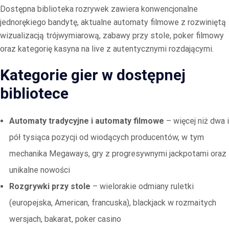
Dostępna biblioteka rozrywek zawiera konwencjonalne
jednorękiego bandytę, aktualne automaty filmowe z rozwiniętą
wizualizacją trójwymiarową, zabawy przy stole, poker filmowy
oraz kategorię kasyna na live z autentycznymi rozdającymi.
Kategorie gier w dostępnej
bibliotece
Automaty tradycyjne i automaty filmowe
– więcej niż dwa i
pół tysiąca pozycji od wiodących producentów, w tym
mechanika Megaways, gry z progresywnymi jackpotami oraz
unikalne nowości
Rozgrywki przy stole
– wielorakie odmiany ruletki
(europejska, American, francuska), blackjack w rozmaitych
wersjach, bakarat, poker casino