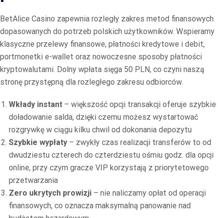
BetAlice Casino zapewnia rozległy zakres metod finansowych
dopasowanych do potrzeb polskich użytkowników. Wspieramy
klasyczne przelewy finansowe, płatności kredytowe i debit,
portmonetki e-wallet oraz nowoczesne sposoby płatności
kryptowalutami. Dolny wpłata sięga 50 PLN, co czyni naszą
stronę przystępną dla rozległego zakresu odbiorców.
Wkłady instant
– większość opcji transakcji oferuje szybkie
doładowanie salda, dzięki czemu możesz wystartować
rozgrywkę w ciągu kilku chwil od dokonania depozytu
Szybkie wypłaty
– zwykły czas realizacji transferów to od
dwudziestu czterech do czterdziestu ośmiu godz. dla opcji
online, przy czym gracze VIP korzystają z priorytetowego
przetwarzania
Zero ukrytych prowizji
– nie naliczamy opłat od operacji
finansowych, co oznacza maksymalną panowanie nad