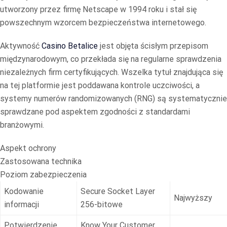
utworzony przez firmę Netscape w 1994 roku i stał się
powszechnym wzorcem bezpieczeństwa internetowego.
Aktywność
Casino Betalice
jest objęta ścisłym przepisom
międzynarodowym, co przekłada się na regularne sprawdzenia
niezależnych firm certyfikujących. Wszelka tytuł znajdująca się
na tej platformie jest poddawana kontrole uczciwości, a
systemy numerów randomizowanych (RNG) są systematycznie
sprawdzane pod aspektem zgodności z standardami
branżowymi.
Aspekt ochrony
Zastosowana technika
Poziom zabezpieczenia
Kodowanie
Secure Socket Layer
Najwyższy
informacji
256-bitowe
Potwierdzenie
Know Your Customer