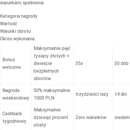
warunkami spełnienia.
Kategoria nagrody
Wartość
Warunki obrotu
Okres wykonania
Maksymalnie pięć
tysięcy złotych +
Bonus
dwieście
35x
30 dób
welcome
bezpłatnych
obrotów
Nagroda
50% maksymalnie
trzydzieści razy
14 dni
weekendowy
1000 PLN
Maksymalnie
Cashback
dziesięć procent
Zero warunków
siedem
tygodniowy
utraty