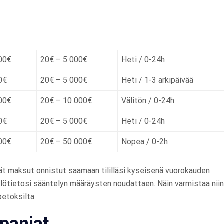
00€
20€ – 5 000€
Heti / 0-24h
0€
20€ – 5 000€
Heti / 1-3 arkipäivää
00€
20€ – 10 000€
Välitön / 0-24h
0€
20€ – 5 000€
Heti / 0-24h
00€
20€ – 50 000€
Nopea / 0-2h
t maksut onnistut saamaan tililläsi kyseisenä vuorokauden
lötietosi sääntelyn määräysten noudattaen. Näin varmistaa niin
petoksilta.