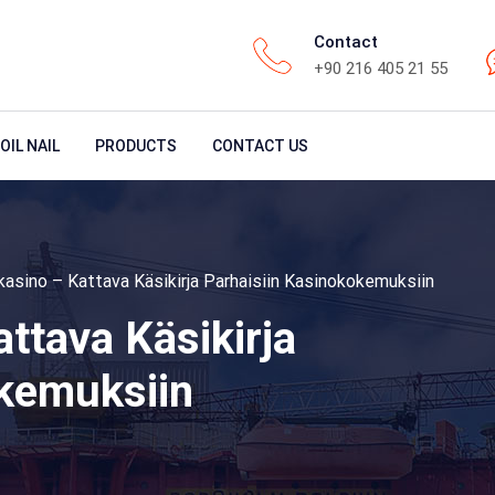
Contact
+90 216 405 21 55
OIL NAIL
PRODUCTS
CONTACT US
kasino – Kattava Käsikirja Parhaisiin Kasinokokemuksiin
ttava Käsikirja
okemuksiin