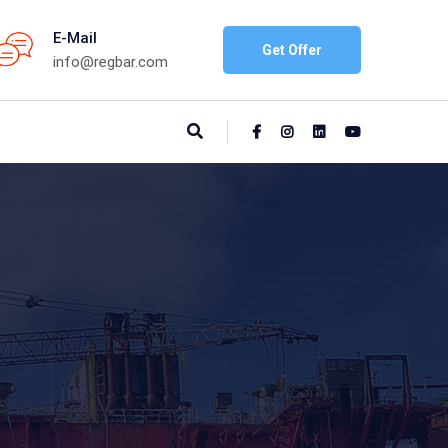
E-Mail
Get Offer
info@regbar.com