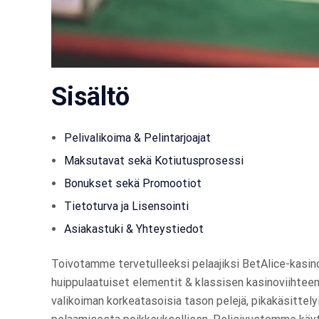
Sisältö
Pelivalikoima & Pelintarjoajat
Maksutavat sekä Kotiutusprosessi
Bonukset sekä Promootiot
Tietoturva ja Lisensointi
Asiakastuki & Yhteystiedot
Toivotamme tervetulleeksi pelaajiksi BetAlice-kasi
huippulaatuiset elementit & klassisen kasinoviihte
valikoiman korkeatasoisia tason pelejä, pikakäsittely