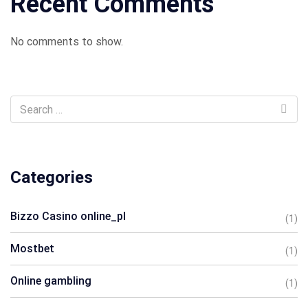
Recent Comments
No comments to show.
Categories
Bizzo Casino online_pl
(1)
Mostbet
(1)
Online gambling
(1)