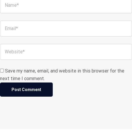
Save my name, email, and website in this browser for the
next time I comment.