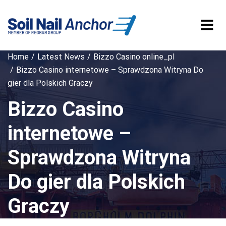
Home
Latest News
Bizzo Casino online_pl
Bizzo Casino internetowe – Sprawdzona Witryna Do
gier dla Polskich Graczy
Bizzo Casino
internetowe –
Sprawdzona Witryna
Do gier dla Polskich
Graczy