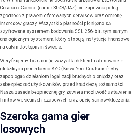
Curacao eGaming (numer 8048/JAZ), co zapewnia pełną
zgodność z prawem oferowanych serwisów oraz ochronę
interesów graczy. Wszystkie płatności pieniężne są
szyfrowane systemem kodowania SSL 256-bit, tym samym
analogicznym systemem, który stosują instytucje finansowe
na całym dostępnym świecie.
Weryfikujemy tożsamość wszystkich klienta stosownie z
globalnymi procedurami KYC (Know Your Customer), aby
zapobiegać działaniom legalizacji brudnych pieniędzy oraz
zabezpieczać użytkowników przed kradzieżą tożsamości.
Nasza zasada bezpiecznej gry zawiera możliwość ustawienia
limitów wpłacanych, czasowych oraz opcję samowykluczenia.
Szeroka gama gier
losowych