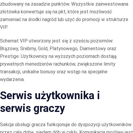
zbudowany na zasadzie punktów. Wszystkie zainwestowana
złotówka konwertuje się na pkt, które jest możliwość
zamieniać na środki nagród lub użyć do promocji w strukturze
VIP.
Schemat VIP utworzony jest się z sześciu poziomów:
Brązowy, Srebrny, Gold, Platynowego, Diamentowy oraz
Prestige. Użytkownicy na wyższych poziomach dostają
prywatnych menedżerów rachunków, zwiększone limity
transakcji, unikalne bonusy oraz wstęp na specjalne
wydarzenia.
Serwis użytkownika i
serwis graczy
Sekcja obsługi gracza funkcjonuje do dyspozycji użytkowników
przez całą dobę, siedem dób w cyklu. Komunikacja możliwy jest