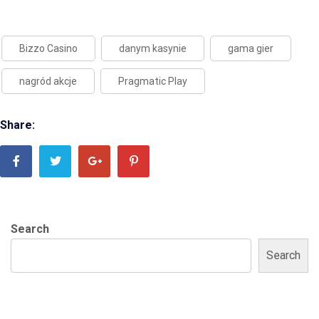
Bizzo Casino
danym kasynie
gama gier
nagród akcje
Pragmatic Play
Share:
Search
Search