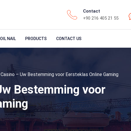
Contact
+90 216 405 21 55
OIL NAIL
PRODUCTS
CONTACT US
 Casino – Uw Bestemming voor Eersteklas Online Gaming
Uw Bestemming voor
Gaming