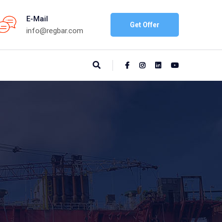
E-Mail
Get Offer
info@regbar.com