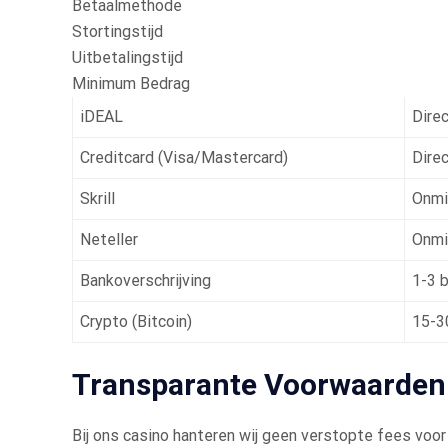
Betaalmethode
Stortingstijd
Uitbetalingstijd
Minimum Bedrag
iDEAL
Dire
Creditcard (Visa/Mastercard)
Dire
Skrill
Onmid
Neteller
Onmid
Bankoverschrijving
1-3 
Crypto (Bitcoin)
15-3
Transparante Voorwaarden
Bij ons casino hanteren wij geen verstopte fees voo