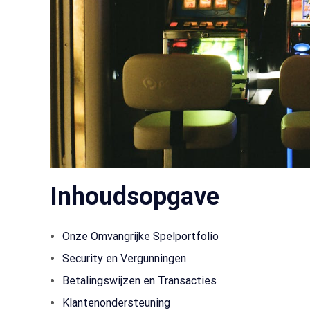
Inhoudsopgave
Onze Omvangrijke Spelportfolio
Security en Vergunningen
Betalingswijzen en Transacties
Klantenondersteuning