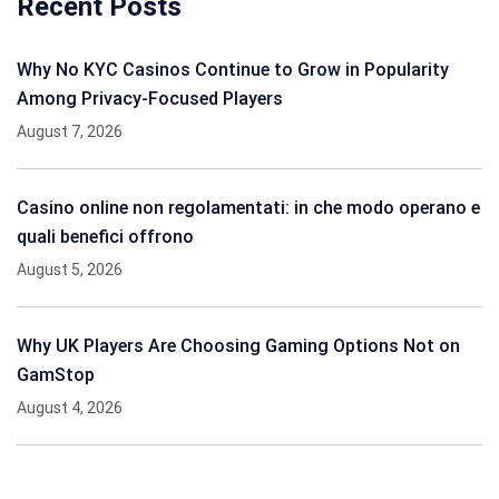
Recent Posts
Why No KYC Casinos Continue to Grow in Popularity
Among Privacy-Focused Players
August 7, 2026
Casino online non regolamentati: in che modo operano e
quali benefici offrono
August 5, 2026
Why UK Players Are Choosing Gaming Options Not on
GamStop
August 4, 2026