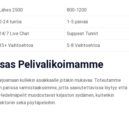
Lähes 2500
800-1200
0-24 tuntia
1-5 päivää
24/7 Live Chat
Suppeat Tunnit
15+ Vaihtoehtoa
5-8 Vaihtoehtoa
nsas Pelivalikoimamme
rjoamaan kullekin asiakkaalle jotakin mukavaa. Toteutamme
en parissa varmistaaksemme, jotta saavutettavissa löytyy että
a. Hedelmäpelit muodostavat kirjaston sydämen, kuitenkin
ktoriin sekä pöytäpeleihin.