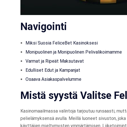
Navigointi
Miksi Suosia FeliceBet Kasinoksesi
Monipuolinen ja Monipuolinen Pelivalikoimamme
Varmat ja Ripeät Maksutavat
Edulliset Edut ja Kampanjat
Osaava Asiakaspalvelumme
Mistä syystä Valitse Fe
Kasinomaailmassa valintoja tarjoutuu runsaasti, mut
pelielämyksensä avulla. Meillä luoneet sivuston, joka 
käyttäjien mieltymysten ymmärtämisen. Liiketoiminta