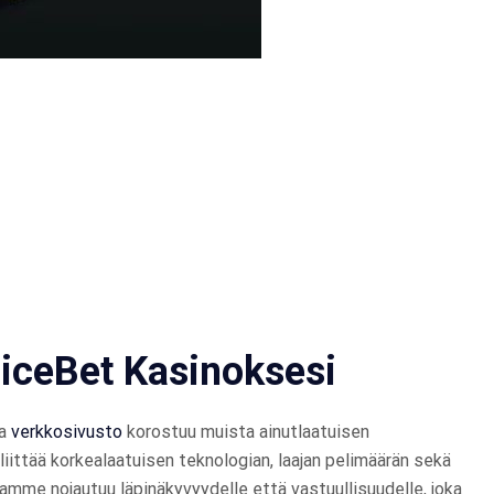
liceBet Kasinoksesi
ta
verkkosivusto
korostuu muista ainutlaatuisen
liittää korkealaatuisen teknologian, laajan pelimäärän sekä
mme nojautuu läpinäkyvyydelle että vastuullisuudelle, joka