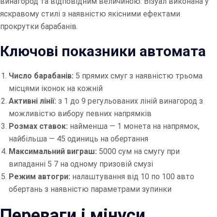
винагород та відповідним величиною. Візуал виконана у
яскравому стилі з наявністю якісними ефектами
прокрутки барабанів.
Ключові показники автомата
Число барабанів:
5 прямих смуг з наявністю трьома
місцями іконок на кожній
Активні лінії:
з 1 до 9 регульованих ліній винагород з
можливістю вибору певних напрямків
Розмах ставок:
найменша — 1 монета на напрямок,
найбільша — 45 одиниць на обертання
Максимальний виграш:
5000 сум на смугу при
випаданні 5 7 на одному призовій смузі
Режим автогри:
налаштування від 10 по 100 авто
обертань з наявністю параметрами зупинки
Переваги і мінуси