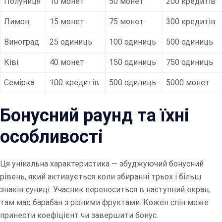
Полуниця
10 монет
50 монет
200 кредитів
Лимон
15 монет
75 монет
300 кредитів
Виноград
25 одиниць
100 одиниць
500 одиниць
Ківі
40 монет
150 одиниць
750 одиниць
Семірка
100 кредитів
500 одиниць
5000 монет
Бонусний раунд та їхні
особливості
Ця унікальна характеристика — збуджуючий бонусний
рівень, який активується коли збиранні трьох і більш
знаків суниці. Учасник переноситься в наступний екран,
там має барабан з різними фруктами. Кожен спін може
принести коефіцієнт чи завершити бонус.