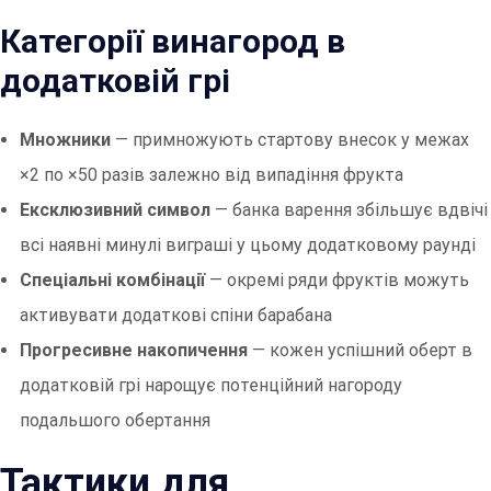
Категорії винагород в
додатковій грі
Множники
— примножують стартову внесок у межах
×2 по ×50 разів залежно від випадіння фрукта
Ексклюзивний символ
— банка варення збільшує вдвічі
всі наявні минулі виграші у цьому додатковому раунді
Спеціальні комбінації
— окремі ряди фруктів можуть
активувати додаткові спіни барабана
Прогресивне накопичення
— кожен успішний оберт в
додатковій грі нарощує потенційний нагороду
подальшого обертання
Тактики для