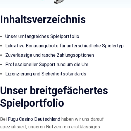
Inhaltsverzeichnis
Unser umfangreiches Spielportfolio
Lukrative Bonusangebote für unterschiedliche Spielertyp
Zuverlässige und rasche Zahlungsoptionen
Professioneller Support rund um die Uhr
Lizenzierung und Sicherheitsstandards
Unser breitgefächertes
Spielportfolio
Bei
Fugu Casino Deutschland
haben wir uns darauf
spezialisiert, unseren Nutzern ein erstklassiges