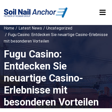
Home
Latest News
Uncategorized
Fugu Casino: Entdecken Sie neuartige Casino-Erlebnisse
mit besonderen Vorteilen
Fugu Casino:
Entdecken Sie
neuartige Casino-
Erlebnisse mit
besonderen Vorteilen