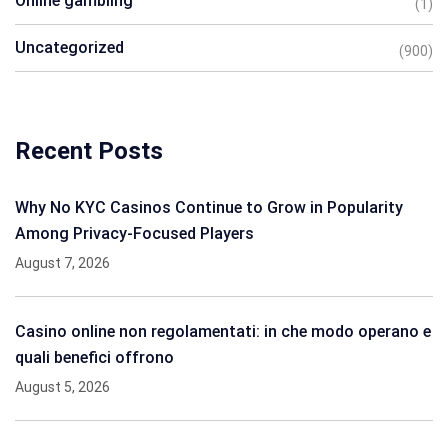
Online gambling
(1)
Uncategorized
(900)
Recent Posts
Why No KYC Casinos Continue to Grow in Popularity
Among Privacy-Focused Players
August 7, 2026
Casino online non regolamentati: in che modo operano e
quali benefici offrono
August 5, 2026