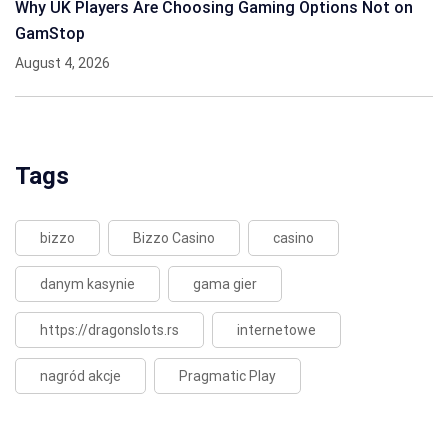
Why UK Players Are Choosing Gaming Options Not on
GamStop
August 4, 2026
Tags
bizzo
Bizzo Casino
casino
danym kasynie
gama gier
https://dragonslots.rs
internetowe
nagród akcje
Pragmatic Play