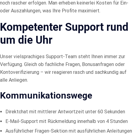
noch rascher erfolgen. Man erheben keinerlei Kosten für Ein-
oder Auszahlungen, was Ihre Profite maximiert.
Kompetenter Support rund
um die Uhr
Unser vielsprachiges Support-Team steht Ihnen immer zur
Verfügung. Gleich ob fachliche Fragen, Bonusanfragen oder
Kontoverifizierung – wir reagieren rasch und sachkundig auf
alle Anliegen.
Kommunikationswege
Direktchat mit mittlerer Antwortzeit unter 60 Sekunden
E-Mail-Support mit Rückmeldung innerhalb von 4 Stunden
Ausführlicher Fragen-Sektion mit ausführlichen Anleitungen