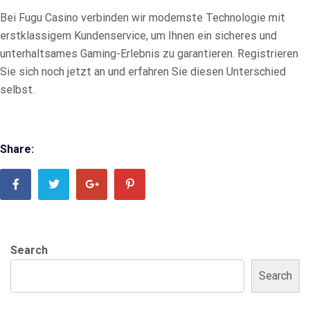
Bei Fugu Casino verbinden wir modernste Technologie mit
erstklassigem Kundenservice, um Ihnen ein sicheres und
unterhaltsames Gaming-Erlebnis zu garantieren. Registrieren
Sie sich noch jetzt an und erfahren Sie diesen Unterschied
selbst.
Share:
Search
Search