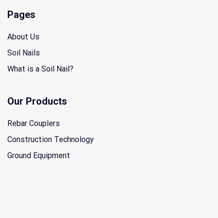
Pages
About Us
Soil Nails
What is a Soil Nail?
Our Products
Rebar Couplers
Construction Technology
Ground Equipment
Phone
WhatsApp