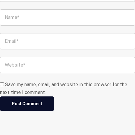
Save my name, email, and website in this browser for the
next time I comment.