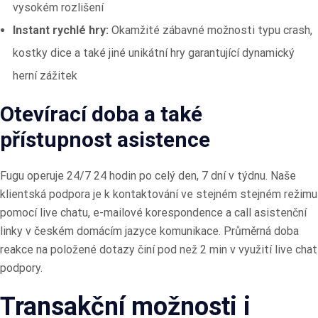
vysokém rozlišení
Instant rychlé hry:
Okamžité zábavné možnosti typu crash,
kostky dice a také jiné unikátní hry garantující dynamický
herní zážitek
Otevírací doba a také
přístupnost asistence
Fugu operuje 24/7 24 hodin po celý den, 7 dní v týdnu. Naše
klientská podpora je k kontaktování ve stejném stejném režimu
pomocí live chatu, e-mailové korespondence a call asistenční
linky v českém domácím jazyce komunikace. Průměrná doba
reakce na položené dotazy činí pod než 2 min v využití live chat
podpory.
Transakční možnosti i