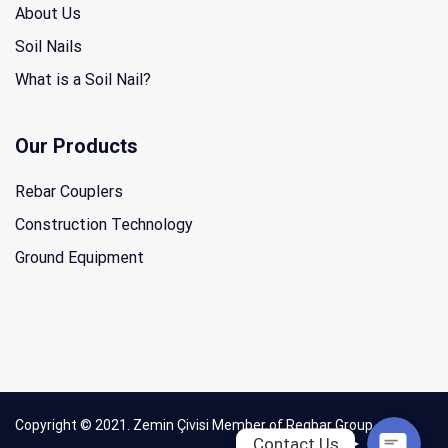
About Us
Soil Nails
What is a Soil Nail?
Our Products
Rebar Couplers
Construction Technology
Ground Equipment
Phone
WhatsApp
Copyright © 2021. Zemin Çivisi Member of Regbar Group.
Contact Us