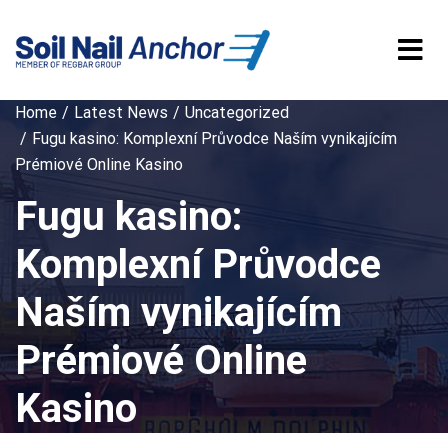
Home
Latest News
Uncategorized
Fugu kasino: Komplexní Průvodce Naším vynikajícím
Prémiové Online Kasino
Fugu kasino:
Komplexní Průvodce
Naším vynikajícím
Prémiové Online
Kasino