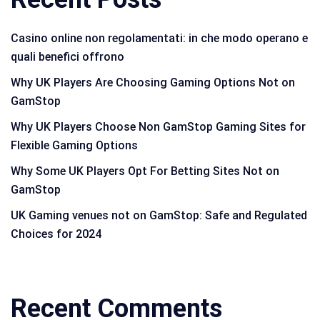
Casino online non regolamentati: in che modo operano e
quali benefici offrono
Why UK Players Are Choosing Gaming Options Not on
GamStop
Why UK Players Choose Non GamStop Gaming Sites for
Flexible Gaming Options
Why Some UK Players Opt For Betting Sites Not on
GamStop
UK Gaming venues not on GamStop: Safe and Regulated
Choices for 2024
Recent Comments