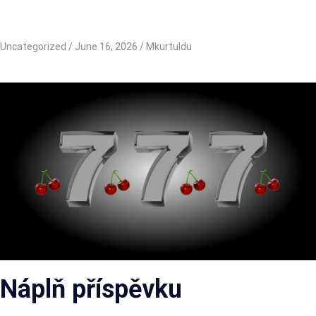
Uncategorized
June 16, 2026
Mkurtuldu
Náplň příspěvku