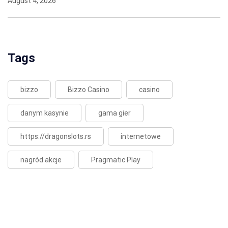
August 4, 2026
Tags
bizzo
Bizzo Casino
casino
danym kasynie
gama gier
https://dragonslots.rs
internetowe
nagród akcje
Pragmatic Play