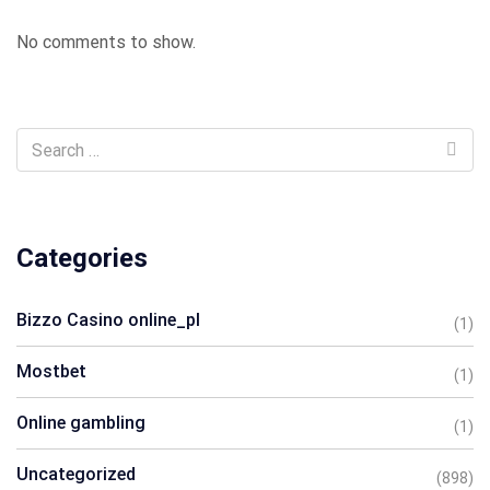
No comments to show.
Categories
Bizzo Casino online_pl
(1)
Mostbet
(1)
Online gambling
(1)
Uncategorized
(898)