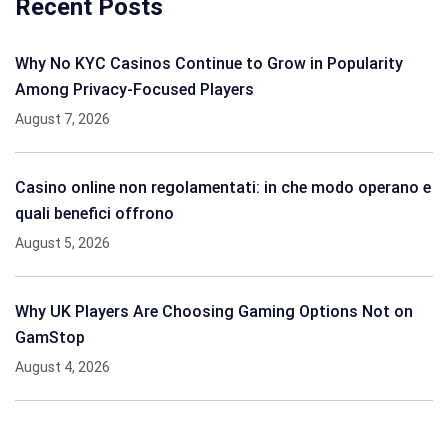
Recent Posts
Why No KYC Casinos Continue to Grow in Popularity
Among Privacy-Focused Players
August 7, 2026
Casino online non regolamentati: in che modo operano e
quali benefici offrono
August 5, 2026
Why UK Players Are Choosing Gaming Options Not on
GamStop
August 4, 2026