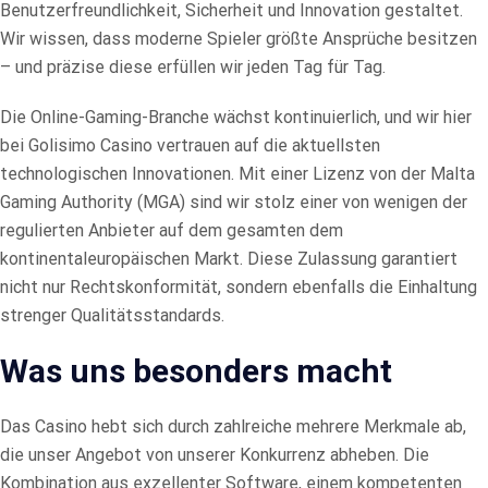
Benutzerfreundlichkeit, Sicherheit und Innovation gestaltet.
Wir wissen, dass moderne Spieler größte Ansprüche besitzen
– und präzise diese erfüllen wir jeden Tag für Tag.
Die Online-Gaming-Branche wächst kontinuierlich, und wir hier
bei Golisimo Casino vertrauen auf die aktuellsten
technologischen Innovationen. Mit einer Lizenz von der Malta
Gaming Authority (MGA) sind wir stolz einer von wenigen der
regulierten Anbieter auf dem gesamten dem
kontinentaleuropäischen Markt. Diese Zulassung garantiert
nicht nur Rechtskonformität, sondern ebenfalls die Einhaltung
strenger Qualitätsstandards.
Was uns besonders macht
Das Casino hebt sich durch zahlreiche mehrere Merkmale ab,
die unser Angebot von unserer Konkurrenz abheben. Die
Kombination aus exzellenter Software, einem kompetenten