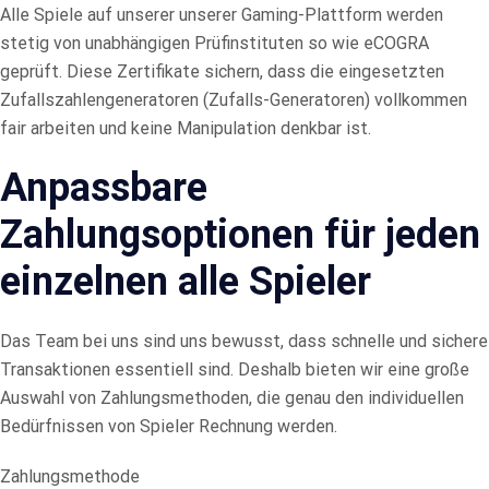
Alle Spiele auf unserer unserer Gaming-Plattform werden
stetig von unabhängigen Prüfinstituten so wie eCOGRA
geprüft. Diese Zertifikate sichern, dass die eingesetzten
Zufallszahlengeneratoren (Zufalls-Generatoren) vollkommen
fair arbeiten und keine Manipulation denkbar ist.
Anpassbare
Zahlungsoptionen für jeden
einzelnen alle Spieler
Das Team bei uns sind uns bewusst, dass schnelle und sichere
Transaktionen essentiell sind. Deshalb bieten wir eine große
Auswahl von Zahlungsmethoden, die genau den individuellen
Bedürfnissen von Spieler Rechnung werden.
Zahlungsmethode