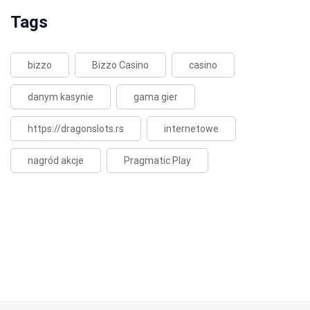
Tags
bizzo
Bizzo Casino
casino
danym kasynie
gama gier
https://dragonslots.rs
internetowe
nagród akcje
Pragmatic Play