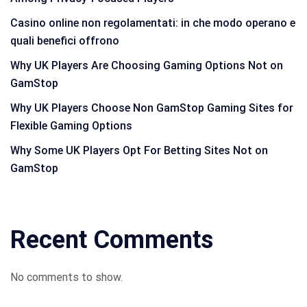
Casino online non regolamentati: in che modo operano e
quali benefici offrono
Why UK Players Are Choosing Gaming Options Not on
GamStop
Why UK Players Choose Non GamStop Gaming Sites for
Flexible Gaming Options
Why Some UK Players Opt For Betting Sites Not on
GamStop
Recent Comments
No comments to show.