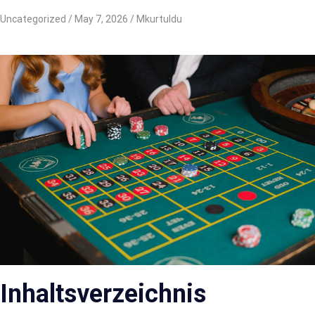
Uncategorized
May 7, 2026
Mkurtuldu
Inhaltsverzeichnis