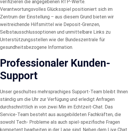
verifizieren die angegebenen RTP-Werte.
Verantwortungsvolles Glücksspiel positioniert sich im
Zentrum der Einstellung – aus diesem Grund bieten wir
weitreichende Hilfsmittel wie Deposit-Grenzen,
Selbstausschlussoptionen und unmittelbare Links zu
Unterstützungsstellen wie der Bundeszentrale für
gesundheitsbezogene Information.
Professionaler Kunden-
Support
Unser geschultes mehrsprachiges Support-Team bleibt Ihnen
ständig um die Uhr zur Verfügung und erledigt Anfragen
durchschnittlich in von zwei Min im Echtzeit-Chat. Das
Service-Team besteht aus ausgebildeten Fachkräften, die
sowohl Tech- Probleme als auch spiel-spezifische Fragen
kompetent bearbeiten in der Lage sind. Neben dem Live Chat