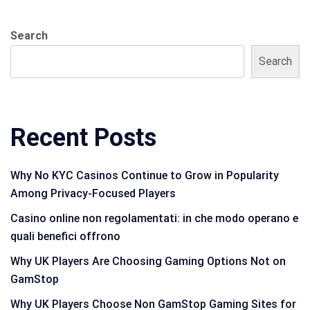
Search
Search
Recent Posts
Why No KYC Casinos Continue to Grow in Popularity
Among Privacy-Focused Players
Casino online non regolamentati: in che modo operano e
quali benefici offrono
Why UK Players Are Choosing Gaming Options Not on
GamStop
Why UK Players Choose Non GamStop Gaming Sites for