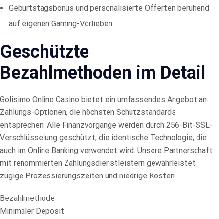
Geburtstagsbonus und personalisierte Offerten beruhend
auf eigenen Gaming-Vorlieben
Geschützte
Bezahlmethoden im Detail
Golisimo Online Casino bietet ein umfassendes Angebot an
Zahlungs-Optionen, die höchsten Schutzstandards
entsprechen. Alle Finanzvorgänge werden durch 256-Bit-SSL-
Verschlüsselung geschützt, die identische Technologie, die
auch im Online Banking verwendet wird. Unsere Partnerschaft
mit renommierten Zahlungsdienstleistern gewährleistet
zügige Prozessierungszeiten und niedrige Kosten.
Bezahlmethode
Minimaler Deposit