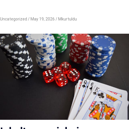
Uncategorized
May 19, 2026
Mkurtuldu