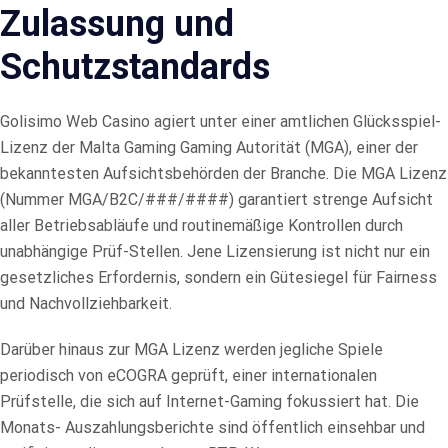
Zulassung und
Schutzstandards
Golisimo Web Casino agiert unter einer amtlichen Glücksspiel-
Lizenz der Malta Gaming Gaming Autorität (MGA), einer der
bekanntesten Aufsichtsbehörden der Branche. Die MGA Lizenz
(Nummer MGA/B2C/###/####) garantiert strenge Aufsicht
aller Betriebsabläufe und routinemäßige Kontrollen durch
unabhängige Prüf-Stellen. Jene Lizensierung ist nicht nur ein
gesetzliches Erfordernis, sondern ein Gütesiegel für Fairness
und Nachvollziehbarkeit.
Darüber hinaus zur MGA Lizenz werden jegliche Spiele
periodisch von eCOGRA geprüft, einer internationalen
Prüfstelle, die sich auf Internet-Gaming fokussiert hat. Die
Monats- Auszahlungsberichte sind öffentlich einsehbar und