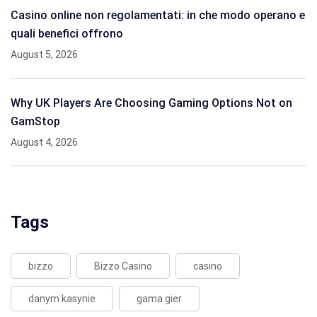
Casino online non regolamentati: in che modo operano e
quali benefici offrono
August 5, 2026
Why UK Players Are Choosing Gaming Options Not on
GamStop
August 4, 2026
Tags
bizzo
Bizzo Casino
casino
danym kasynie
gama gier