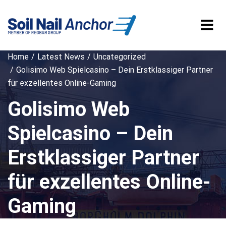
Home
Latest News
Uncategorized
Golisimo Web Spielcasino – Dein Erstklassiger Partner
für exzellentes Online-Gaming
Golisimo Web
Spielcasino – Dein
Erstklassiger Partner
für exzellentes Online-
Gaming