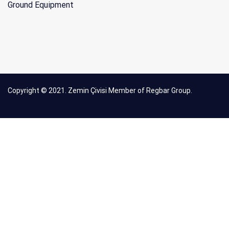
Ground Equipment
Copyright © 2021. Zemin Çivisi Member of Regbar Group.