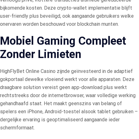
bijkomende kosten. Deze crypto-wallet implementatie blijft
user-friendly plus beveiligd, ook aangaande gebruikers welke
onervaren worden beschouwd voor blockchain munten.
Mobiel Gaming Compleet
Zonder Limieten
HighFlyBet Online Casino zijnde geïnvesteerd in de adaptief
gokportaal dewelke vloeiend werkt voor alle apparaten. Deze
draagbare solution vereist geen app-download plus werkt
rechtstreeks door de internetbrowser, waar volledige werking
gehandhaafd staat. Het maakt geenszins van belang of
spelers een iPhone, Android-toestel alsook tablet gebruiken –
dergelijke ervaring is geoptimaliseerd aangaande ieder
schermformaat.