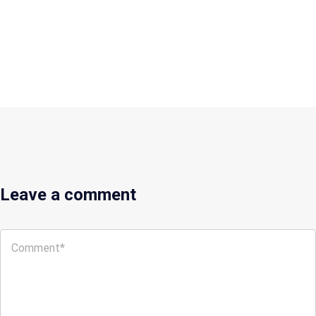
Leave a comment