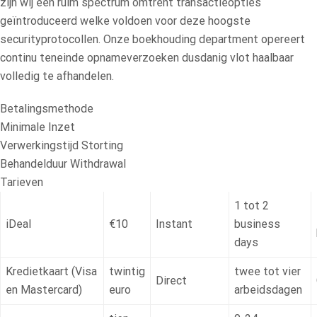
zijn wij een ruim spectrum omtrent transactieopties
geïntroduceerd welke voldoen voor deze hoogste
securityprotocollen. Onze boekhouding department opereert
continu teneinde opnameverzoeken dusdanig vlot haalbaar
volledig te afhandelen.
Betalingsmethode
Minimale Inzet
Verwerkingstijd Storting
Behandelduur Withdrawal
Tarieven
1 tot 2
iDeal
€10
Instant
business
days
Kredietkaart (Visa
twintig
twee tot vier
Direct
en Mastercard)
euro
arbeidsdagen