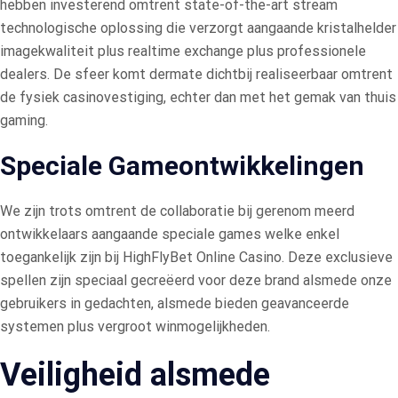
hebben investerend omtrent state-of-the-art stream
technologische oplossing die verzorgt aangaande kristalhelder
imagekwaliteit plus realtime exchange plus professionele
dealers. De sfeer komt dermate dichtbij realiseerbaar omtrent
de fysiek casinovestiging, echter dan met het gemak van thuis
gaming.
Speciale Gameontwikkelingen
We zijn trots omtrent de collaboratie bij gerenom meerd
ontwikkelaars aangaande speciale games welke enkel
toegankelijk zijn bij HighFlyBet Online Casino. Deze exclusieve
spellen zijn speciaal gecreëerd voor deze brand alsmede onze
gebruikers in gedachten, alsmede bieden geavanceerde
systemen plus vergroot winmogelijkheden.
Veiligheid alsmede