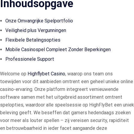
Inhoudsopgave
Onze Omvangrijke Spelportfolio
Veiligheid plus Vergunningen
Flexibele Betalingsopties
Mobile Casinospel Compleet Zonder Beperkingen
Professionele Support
Welcome op
Highflybet Casino
, waarop ons team ons
toewijden voor dit aanbieden omtrent een geheel unieke online
casino-ervaring. Onze platform integreert vernieuwende
software samen met het uitgebreid assortiment omtrent
spelopties, waardoor alle speelsessie op HighFlyBet een uniek
beleving geeft. We beseffen dat gamers hedendaags zoeken
voor meer als louter spellen – zij vereisen security, rapiditeit
en betrouwbaarheid in ieder facet aangaande deze