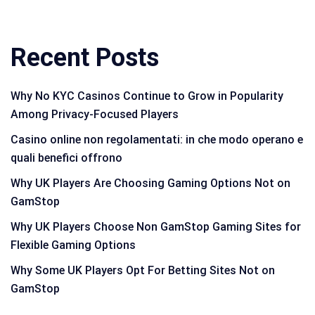
Recent Posts
Why No KYC Casinos Continue to Grow in Popularity
Among Privacy-Focused Players
Casino online non regolamentati: in che modo operano e
quali benefici offrono
Why UK Players Are Choosing Gaming Options Not on
GamStop
Why UK Players Choose Non GamStop Gaming Sites for
Flexible Gaming Options
Why Some UK Players Opt For Betting Sites Not on
GamStop