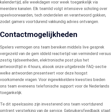
kalendertijd, alle weekdagen voor week toegankelijk via
meerdere kanalen. Elk teamlid volgt intensieve scholing over
speelvoorwaarden, tech onderdelen en verantwoord gokken,
zodat gamers voortdurend vakkundig advies ontvangen.
Contactmogelijkheden
Spelers vermogen ons team bereiken middels live gesprek
vergezeld van de gem iddeld reactietijd van verminderd versus
zestig tijdseenheden, elektronische post plus het
antwoordtijd in 4 hours, alsook onze uitgebreide FAQ-sectie
welke antwoorden presenteert voor deze hoogst
voorkomende vragen. Voor ingewikkeldere kwesties bieden
ons team eveneens telefonische support voor de Nederlands
toegankelijk.
Te dit speelcasino zijn investerend ons team voortdurend
omtrent versterking van de service. Gebruikersfeedback staat