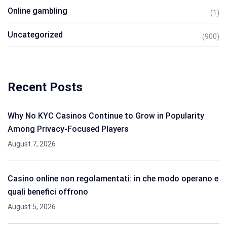
Online gambling
(1)
Uncategorized
(900)
Recent Posts
Why No KYC Casinos Continue to Grow in Popularity
Among Privacy-Focused Players
August 7, 2026
Casino online non regolamentati: in che modo operano e
quali benefici offrono
August 5, 2026