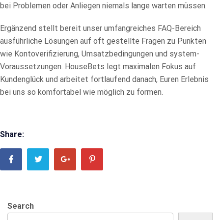
bei Problemen oder Anliegen niemals lange warten müssen.
Ergänzend stellt bereit unser umfangreiches FAQ-Bereich
ausführliche Lösungen auf oft gestellte Fragen zu Punkten
wie Kontoverifizierung, Umsatzbedingungen und system-
Voraussetzungen. HouseBets legt maximalen Fokus auf
Kundenglück und arbeitet fortlaufend danach, Euren Erlebnis
bei uns so komfortabel wie möglich zu formen.
Share:
Search