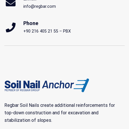
info@regbar.com
Phone
+90 216 405 21 55 – PBX
Regbar Soil Nails create additional reinforcements for
top-down construction and for excavation and
stabilization of slopes.