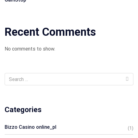
Recent Comments
No comments to show.
Categories
Bizzo Casino online_pl
(1)