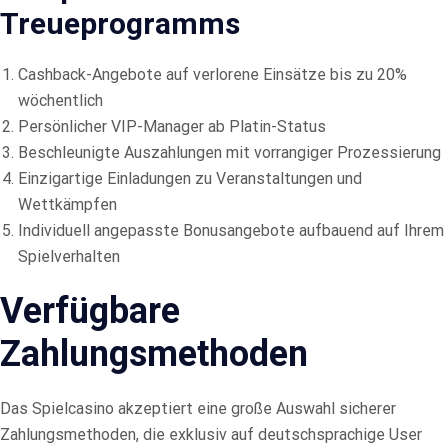
Treueprogramms
Cashback-Angebote auf verlorene Einsätze bis zu 20%
wöchentlich
Persönlicher VIP-Manager ab Platin-Status
Beschleunigte Auszahlungen mit vorrangiger Prozessierung
Einzigartige Einladungen zu Veranstaltungen und
Wettkämpfen
Individuell angepasste Bonusangebote aufbauend auf Ihrem
Spielverhalten
Verfügbare
Zahlungsmethoden
Das Spielcasino akzeptiert eine große Auswahl sicherer
Zahlungsmethoden, die exklusiv auf deutschsprachige User