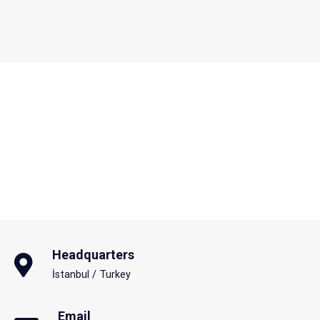
Headquarters
İstanbul / Turkey
Email