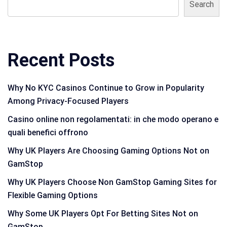
Search
Recent Posts
Why No KYC Casinos Continue to Grow in Popularity
Among Privacy-Focused Players
Casino online non regolamentati: in che modo operano e
quali benefici offrono
Why UK Players Are Choosing Gaming Options Not on
GamStop
Why UK Players Choose Non GamStop Gaming Sites for
Flexible Gaming Options
Why Some UK Players Opt For Betting Sites Not on
GamStop