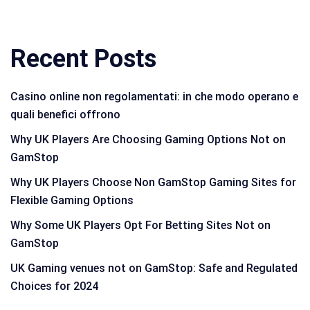
Recent Posts
Casino online non regolamentati: in che modo operano e
quali benefici offrono
Why UK Players Are Choosing Gaming Options Not on
GamStop
Why UK Players Choose Non GamStop Gaming Sites for
Flexible Gaming Options
Why Some UK Players Opt For Betting Sites Not on
GamStop
UK Gaming venues not on GamStop: Safe and Regulated
Choices for 2024