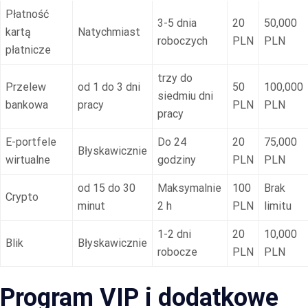
Płatność
3-5 dnia
20
50,000
kartą
Natychmiast
roboczych
PLN
PLN
płatnicze
trzy do
Przelew
od 1 do 3 dni
50
100,000
siedmiu dni
bankowa
pracy
PLN
PLN
pracy
E-portfele
Do 24
20
75,000
Błyskawicznie
wirtualne
godziny
PLN
PLN
od 15 do 30
Maksymalnie
100
Brak
Crypto
minut
2 h
PLN
limitu
1-2 dni
20
10,000
Blik
Błyskawicznie
robocze
PLN
PLN
Program VIP i dodatkowe