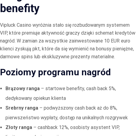
benefity
Vipluck Casino wyróżnia stało się rozbudowanym systemem
VIP, które premiuje aktywność graczy dzięki schemat kredytów
nagród. W zamian za wszystkie zainwestowane 10 EUR euro
klienci zyskują pkt, które da się wymienić na bonusy pieniężne,
darmowe spins lub ekskluzywne prezenty materialne.
Poziomy programu nagród
Brązowy ranga
– startowe benefity, cash back 5%,
dedykowany opiekun klienta
Srebrny ranga
– podwyższony cash back aż do 8%,
pierwszeństwo wypłaty, dostęp na unikalnych rozgrywek
Złoty ranga
– cashback 12%, osobisty asystent VIP,