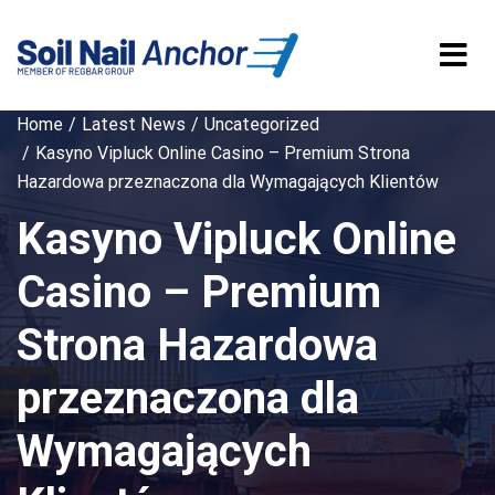
Home
Latest News
Uncategorized
Kasyno Vipluck Online Casino – Premium Strona
Hazardowa przeznaczona dla Wymagających Klientów
Kasyno Vipluck Online
Casino – Premium
Strona Hazardowa
przeznaczona dla
Wymagających