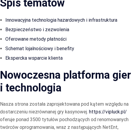
Spis tematów
Innowacyjna technologia hazardowych i infrastruktura
Bezpieczeństwo i zezwolenia
Oferowane metody płatności
Schemat lojalnościowy i benefity
Ekspercka wsparcie klienta
Nowoczesna platforma gier
i technologia
Nasza strona została zaprojektowana pod kątem względu na
dostarczeniu niezrównanej gry kasynowej.
https://vipluck.pl/
oferuje ponad 3500 tytułów pochodzących od renomowanych
twórców oprogramowania, wraz z następujących NetEnt,