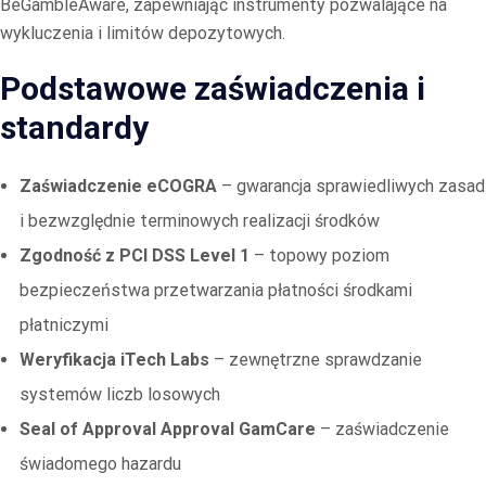
BeGambleAware, zapewniając instrumenty pozwalające na
wykluczenia i limitów depozytowych.
Podstawowe zaświadczenia i
standardy
Zaświadczenie eCOGRA
– gwarancja sprawiedliwych zasad
i bezwzględnie terminowych realizacji środków
Zgodność z PCI DSS Level 1
– topowy poziom
bezpieczeństwa przetwarzania płatności środkami
płatniczymi
Weryfikacja iTech Labs
– zewnętrzne sprawdzanie
systemów liczb losowych
Seal of Approval Approval GamCare
– zaświadczenie
świadomego hazardu