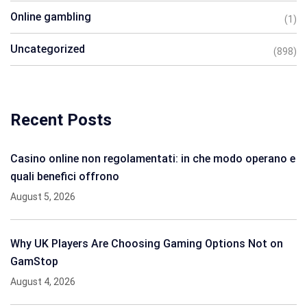
Online gambling
(1)
Uncategorized
(898)
Recent Posts
Casino online non regolamentati: in che modo operano e
quali benefici offrono
August 5, 2026
Why UK Players Are Choosing Gaming Options Not on
GamStop
August 4, 2026