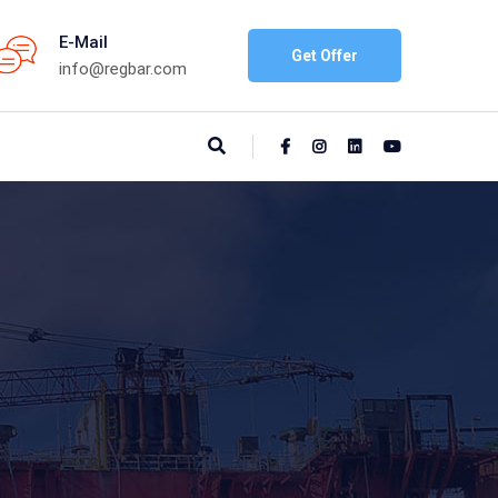
E-Mail
Get Offer
info@regbar.com