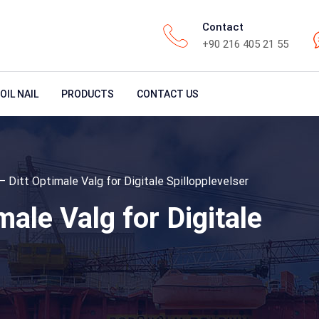
Contact
+90 216 405 21 55
OIL NAIL
PRODUCTS
CONTACT US
– Ditt Optimale Valg for Digitale Spillopplevelser
male Valg for Digitale