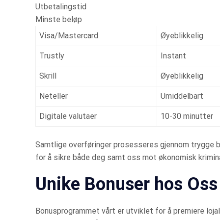
Utbetalingstid
Minste beløp
Visa/Mastercard
Øyeblikkelig
Trustly
Instant
Skrill
Øyeblikkelig
Neteller
Umiddelbart
Digitale valutaer
10-30 minutter
Samtlige overføringer prosesseres gjennom trygge beta
for å sikre både deg samt oss mot økonomisk krimina
Unike Bonuser hos Oss
Bonusprogrammet vårt er utviklet for å premiere lojalit