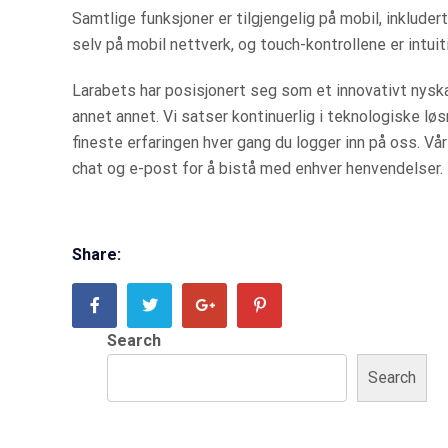
Samtlige funksjoner er tilgjengelig på mobil, inkludert
selv på mobil nettverk, og touch-kontrollene er intuiti
Larabets har posisjonert seg som et innovativt nyskap
annet annet. Vi satser kontinuerlig i teknologiske lø
fineste erfaringen hver gang du logger inn på oss. Vår
chat og e-post for å bistå med enhver henvendelser.
Share:
Search
Search