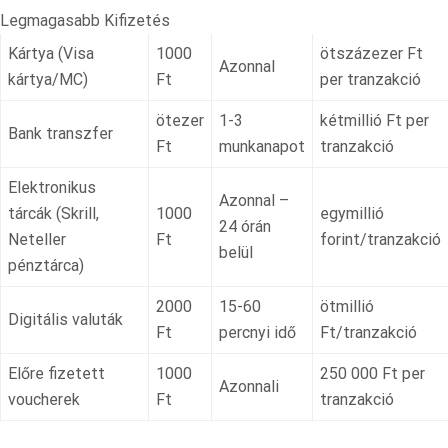
Legmagasabb Kifizetés
Kártya (Visa
1000
ötszázezer Ft
Azonnal
kártya/MC)
Ft
per tranzakció
ötezer
1-3
kétmillió Ft per
Bank transzfer
Ft
munkanapot
tranzakció
Elektronikus
Azonnal –
tárcák (Skrill,
1000
egymillió
24 órán
Neteller
Ft
forint/tranzakció
belül
pénztárca)
2000
15-60
ötmillió
Digitális valuták
Ft
percnyi idő
Ft/tranzakció
Előre fizetett
1000
250 000 Ft per
Azonnali
voucherek
Ft
tranzakció