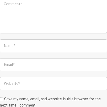
Save my name, email, and website in this browser for the
next time I comment.