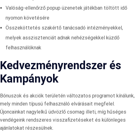
Valóság-ellenőrző popup üzenetek játékban töltött idő
nyomon követésére
Összeköttetés szakértő tanácsadó intézményekkel,
melyek asszisztenciát adnak nehézségekkel küzdő
felhasználóknak
Kedvezményrendszer és
Kampányok
Bónuszok és akciók területén változatos programot kínálunk,
mely minden típusú felhasználó elvárásait megfelel.
Újoncainkat nagylelkű üdvözlő csomag illeti, míg hűséges
vendégeink rendszeres visszafizetéseket és különleges
ajánlatokat részesülnek.