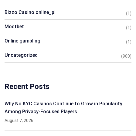
Bizzo Casino online_pl
(1)
Mostbet
(1)
Online gambling
(1)
Uncategorized
(900)
Recent Posts
Why No KYC Casinos Continue to Grow in Popularity
Among Privacy-Focused Players
August 7, 2026