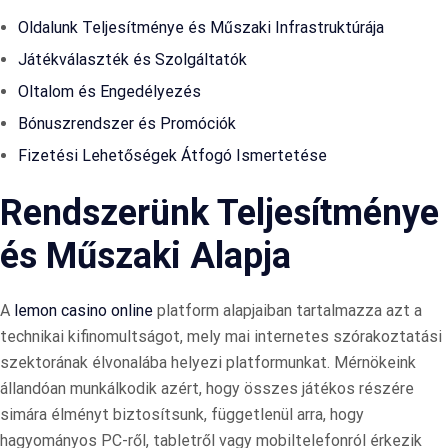
Oldalunk Teljesítménye és Műszaki Infrastruktúrája
Játékválaszték és Szolgáltatók
Oltalom és Engedélyezés
Bónuszrendszer és Promóciók
Fizetési Lehetőségek Átfogó Ismertetése
Rendszerünk Teljesítménye
és Műszaki Alapja
A
lemon casino online
platform alapjaiban tartalmazza azt a
technikai kifinomultságot, mely mai internetes szórakoztatási
szektorának élvonalába helyezi platformunkat. Mérnökeink
állandóan munkálkodik azért, hogy összes játékos részére
simára élményt biztosítsunk, függetlenül arra, hogy
hagyományos PC-ről, tabletről vagy mobiltelefonról érkezik