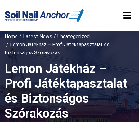
Home
Latest News
Uncategorized
Lemon Játékház – Profi Játéktapasztalat és
Biztonságos Szórakozás
Lemon Játékház –
Profi Játéktapasztalat
és Biztonságos
Szórakozás