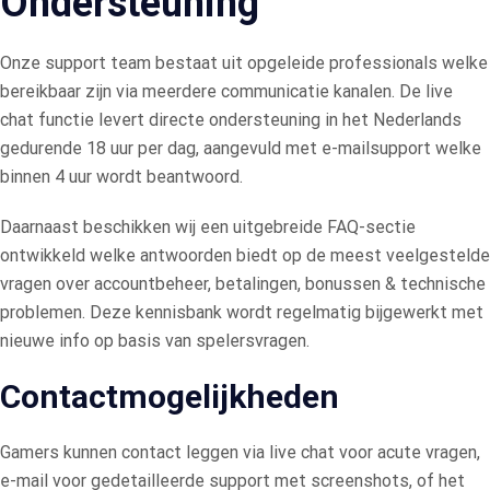
Ondersteuning
Onze support team bestaat uit opgeleide professionals welke
bereikbaar zijn via meerdere communicatie kanalen. De live
chat functie levert directe ondersteuning in het Nederlands
gedurende 18 uur per dag, aangevuld met e-mailsupport welke
binnen 4 uur wordt beantwoord.
Daarnaast beschikken wij een uitgebreide FAQ-sectie
ontwikkeld welke antwoorden biedt op de meest veelgestelde
vragen over accountbeheer, betalingen, bonussen & technische
problemen. Deze kennisbank wordt regelmatig bijgewerkt met
nieuwe info op basis van spelersvragen.
Contactmogelijkheden
Gamers kunnen contact leggen via live chat voor acute vragen,
e-mail voor gedetailleerde support met screenshots, of het