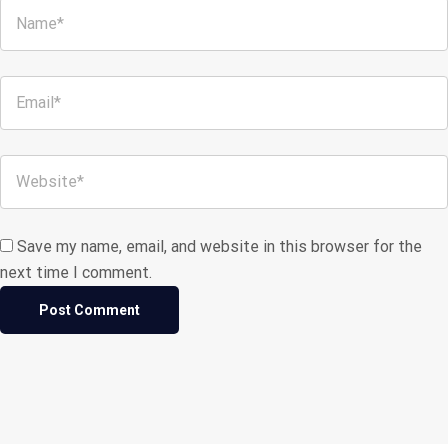
Save my name, email, and website in this browser for the
next time I comment.