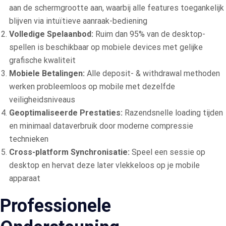
aan de schermgrootte aan, waarbij alle features toegankelijk
blijven via intuïtieve aanraak-bediening
Volledige Spelaanbod:
Ruim dan 95% van de desktop-
spellen is beschikbaar op mobiele devices met gelijke
grafische kwaliteit
Mobiele Betalingen:
Alle deposit- & withdrawal methoden
werken probleemloos op mobile met dezelfde
veiligheidsniveaus
Geoptimaliseerde Prestaties:
Razendsnelle loading tijden
en minimaal dataverbruik door moderne compressie
technieken
Cross-platform Synchronisatie:
Speel een sessie op
desktop en hervat deze later vlekkeloos op je mobile
apparaat
Professionele