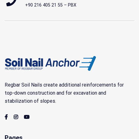
+90 216 405 21 55 – PBX
Regbar Soil Nails create additional reinforcements for
top-down construction and for excavation and
stabilization of slopes.
Pages