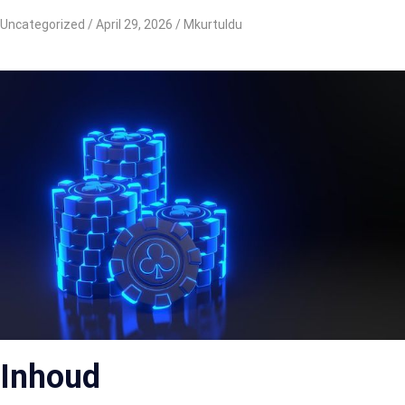
Uncategorized
April 29, 2026
Mkurtuldu
Inhoud