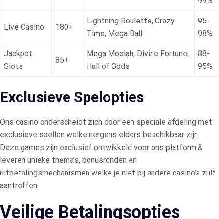
99%
Lightning Roulette, Crazy
95-
Live Casino
180+
Time, Mega Ball
98%
Jackpot
Mega Moolah, Divine Fortune,
88-
85+
Slots
Hall of Gods
95%
Exclusieve Spelopties
Ons casino onderscheidt zich door een speciale afdeling met
exclusieve spellen welke nergens elders beschikbaar zijn.
Deze games zijn exclusief ontwikkeld voor ons platform &
leveren unieke thema’s, bonusronden en
uitbetalingsmechanismen welke je niet bij andere casino’s zult
aantreffen.
Veilige Betalingsopties