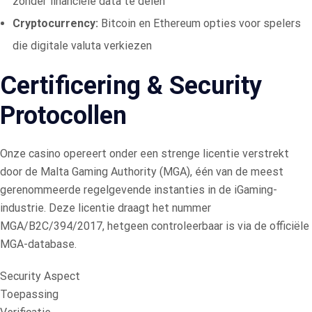
zonder financiële data te delen
Cryptocurrency:
Bitcoin en Ethereum opties voor spelers
die digitale valuta verkiezen
Certificering & Security
Protocollen
Onze casino opereert onder een strenge licentie verstrekt
door de Malta Gaming Authority (MGA), één van de meest
gerenommeerde regelgevende instanties in de iGaming-
industrie. Deze licentie draagt het nummer
MGA/B2C/394/2017, hetgeen controleerbaar is via de officiële
MGA-database.
Security Aspect
Toepassing