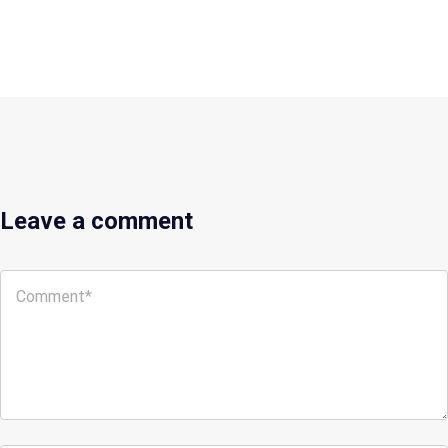
Leave a comment