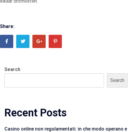
elkaar ontmoeten.
Share:
Search
Search
Recent Posts
Casino online non regolamentati: in che modo operano e