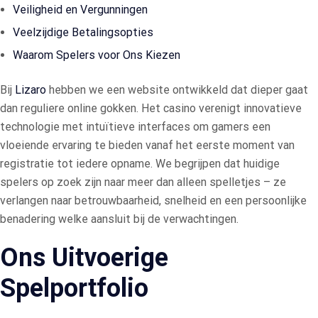
Veiligheid en Vergunningen
Veelzijdige Betalingsopties
Waarom Spelers voor Ons Kiezen
Bij
Lizaro
hebben we een website ontwikkeld dat dieper gaat
dan reguliere online gokken. Het casino verenigt innovatieve
technologie met intuïtieve interfaces om gamers een
vloeiende ervaring te bieden vanaf het eerste moment van
registratie tot iedere opname. We begrijpen dat huidige
spelers op zoek zijn naar meer dan alleen spelletjes – ze
verlangen naar betrouwbaarheid, snelheid en een persoonlijke
benadering welke aansluit bij de verwachtingen.
Ons Uitvoerige
Spelportfolio