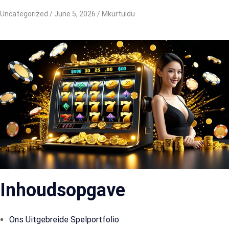
Uncategorized
June 5, 2026
Mkurtuldu
Inhoudsopgave
Ons Uitgebreide Spelportfolio