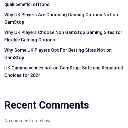
quali benefici offrono
Why UK Players Are Choosing Gaming Options Not on
GamStop
Why UK Players Choose Non GamStop Gaming Sites for
Flexible Gaming Options
Why Some UK Players Opt For Betting Sites Not on
GamStop
UK Gaming venues not on GamStop: Safe and Regulated
Choices for 2024
Recent Comments
No comments to show.