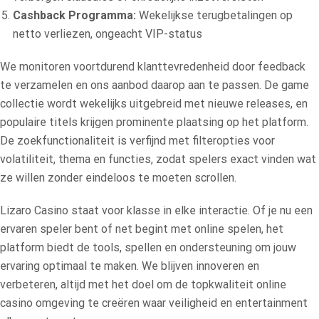
Cashback Programma:
Wekelijkse terugbetalingen op
netto verliezen, ongeacht VIP-status
We monitoren voortdurend klanttevredenheid door feedback
te verzamelen en ons aanbod daarop aan te passen. De game
collectie wordt wekelijks uitgebreid met nieuwe releases, en
populaire titels krijgen prominente plaatsing op het platform.
De zoekfunctionaliteit is verfijnd met filteropties voor
volatiliteit, thema en functies, zodat spelers exact vinden wat
ze willen zonder eindeloos te moeten scrollen.
Lizaro Casino staat voor klasse in elke interactie. Of je nu een
ervaren speler bent of net begint met online spelen, het
platform biedt de tools, spellen en ondersteuning om jouw
ervaring optimaal te maken. We blijven innoveren en
verbeteren, altijd met het doel om de topkwaliteit online
casino omgeving te creëren waar veiligheid en entertainment