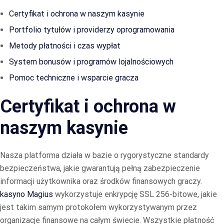
Certyfikat i ochrona w naszym kasynie
Portfolio tytułów i providerzy oprogramowania
Metody płatności i czas wypłat
System bonusów i programów lojalnościowych
Pomoc techniczne i wsparcie gracza
Certyfikat i ochrona w
naszym kasynie
Nasza platforma działa w bazie o rygorystyczne standardy
bezpieczeństwa, jakie gwarantują pełną zabezpieczenie
informacji użytkownika oraz środków finansowych graczy.
kasyno Magius
wykorzystuje enkrypcję SSL 256-bitowe, jakie
jest takim samym protokołem wykorzystywanym przez
organizacje finansowe na całym świecie. Wszystkie płatność