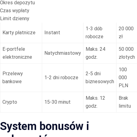
Okres depozytu
Czas wypłaty
Limit dzienny
1-3 dób
20 000
Karty płatnicze
Instant
robocze
zł
E-portfele
Maks. 24
50 000
Natychmiastowy
elektroniczne
godz.
złotych
100
Przelewy
2-5 dni
1-2 dni robocze
000
bankowe
biznesowych
PLN
Maks. 12
Brak
Crypto
15-30 minut
godz.
limitu
System bonusów i