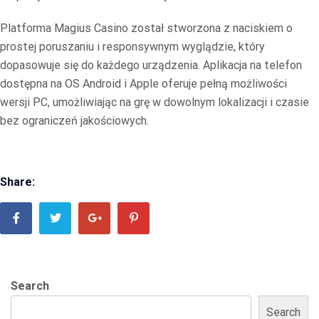
Platforma Magius Casino został stworzona z naciskiem o
prostej poruszaniu i responsywnym wyglądzie, który
dopasowuje się do każdego urządzenia. Aplikacja na telefon
dostępna na OS Android i Apple oferuje pełną możliwości
wersji PC, umożliwiając na grę w dowolnym lokalizacji i czasie
bez ograniczeń jakościowych.
Share:
Search
Search