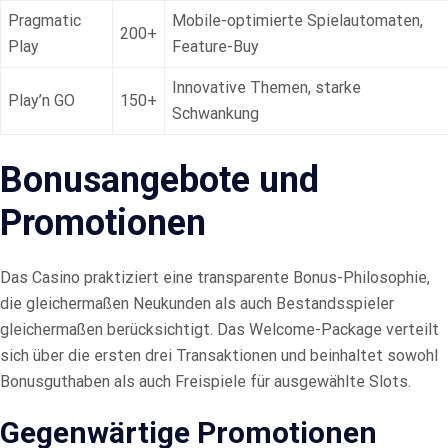
Pragmatic
Mobile-optimierte Spielautomaten,
200+
Play
Feature-Buy
Innovative Themen, starke
Play’n GO
150+
Schwankung
Bonusangebote und
Promotionen
Das Casino praktiziert eine transparente Bonus-Philosophie,
die gleichermaßen Neukunden als auch Bestandsspieler
gleichermaßen berücksichtigt. Das Welcome-Package verteilt
sich über die ersten drei Transaktionen und beinhaltet sowohl
Bonusguthaben als auch Freispiele für ausgewählte Slots.
Gegenwärtige Promotionen