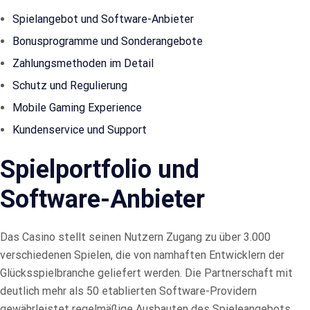
Spielangebot und Software-Anbieter
Bonusprogramme und Sonderangebote
Zahlungsmethoden im Detail
Schutz und Regulierung
Mobile Gaming Experience
Kundenservice und Support
Spielportfolio und
Software-Anbieter
Das Casino stellt seinen Nutzern Zugang zu über 3.000
verschiedenen Spielen, die von namhaften Entwicklern der
Glücksspielbranche geliefert werden. Die Partnerschaft mit
deutlich mehr als 50 etablierten Software-Providern
gewährleistet regelmäßige Ausbauten des Spieleangebots