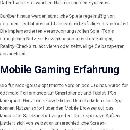
Datentransfers zwischen Nutzern und den Systemen.
Darüber hinaus werden sämtliche Spiele regelmäßig von
externen Testlaboren auf Fairness und Zufälligkeit kontrolliert.
Die implementierten Verantwortungsvollen Spiel-Tools
ermöglichen Nutzern, Einzahlungsgrenzen festzulegen,
Reality-Checks zu aktivieren oder zeitweilige Selbstsperren
einzurichten.
Mobile Gaming Erfahrung
Die für Mobilgeräte optimierte Version des Casinos wurde für
optimale Performance auf Smartphones und Tablet-PCs
konzipiert. Ganz ohne zusätzlichen Herunterladen einer App
können Nutzer sofort über den Mobile Browser auf das
komplette Spielangebot zugreifen. Die responsive Aufbau
justiert sich von selbst an unterschiedliche Screen-