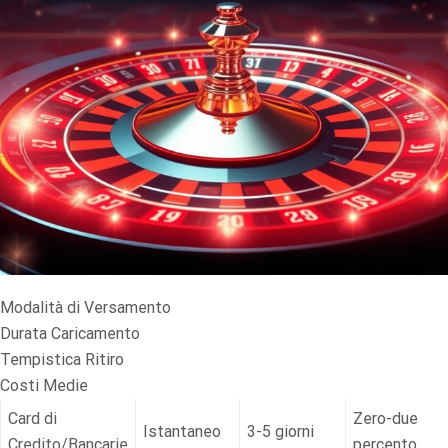
Modalità di Versamento
Durata Caricamento
Tempistica Ritiro
Costi Medie
Card di
Zero-due
Istantaneo
3-5 giorni
Credito/Bancarie
percento