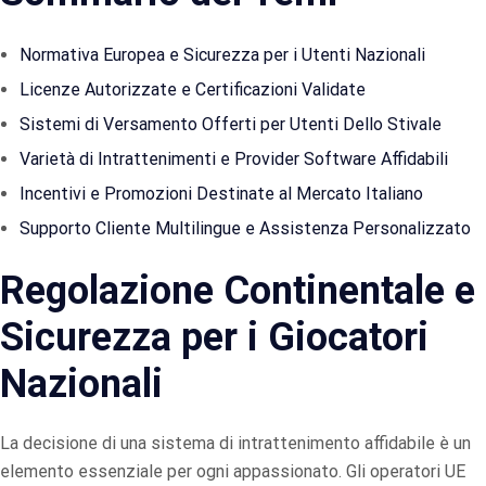
Normativa Europea e Sicurezza per i Utenti Nazionali
Licenze Autorizzate e Certificazioni Validate
Sistemi di Versamento Offerti per Utenti Dello Stivale
Varietà di Intrattenimenti e Provider Software Affidabili
Incentivi e Promozioni Destinate al Mercato Italiano
Supporto Cliente Multilingue e Assistenza Personalizzato
Regolazione Continentale e
Sicurezza per i Giocatori
Nazionali
La decisione di una sistema di intrattenimento affidabile è un
elemento essenziale per ogni appassionato. Gli operatori UE