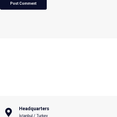
Headquarters
İstanbul / Turkey