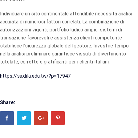
Individuare un sito continentale attendibile necessita analisi
accurata di numerosi fattori correlati. La combinazione di
autorizzazioni vigenti, portfolio ludico ampio, sistemi di
transazione favorevoli e assistenza clienti competente
stabilisce l’sicurezza globale dell’gestore. Investire tempo
nella analisi preliminare garantisce vissuti di divertimento
tutelate, corrette e gratificanti per i clienti italiani.
https://sa.dila.edu.tw/?p=17947
Share: