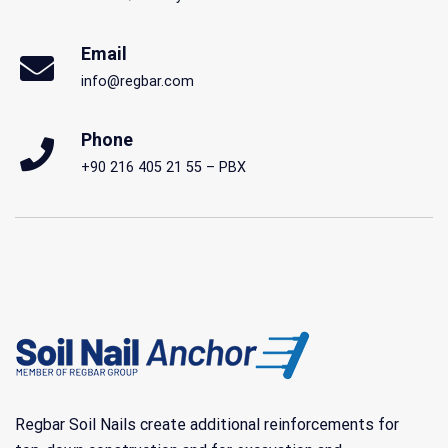
Email
info@regbar.com
Phone
+90 216 405 21 55 – PBX
Regbar Soil Nails create additional reinforcements for