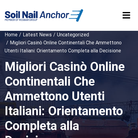
Home
Latest News
Uncategorized
Migliori Casinò Online Continentali Che Ammettono
Utenti Italiani: Orientamento Completa alla Decisione
Migliori Casinò Online
Continentali Che
Ammettono Utenti
Italiani: Orientamento
Completa alla