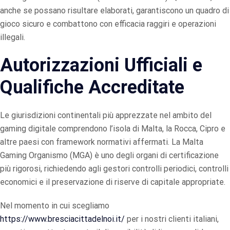
anche se possano risultare elaborati, garantiscono un quadro di
gioco sicuro e combattono con efficacia raggiri e operazioni
illegali.
Autorizzazioni Ufficiali e
Qualifiche Accreditate
Le giurisdizioni continentali più apprezzate nel ambito del
gaming digitale comprendono l’isola di Malta, la Rocca, Cipro e
altre paesi con framework normativi affermati. La Malta
Gaming Organismo (MGA) è uno degli organi di certificazione
più rigorosi, richiedendo agli gestori controlli periodici, controlli
economici e il preservazione di riserve di capitale appropriate.
Nel momento in cui scegliamo
https://www.bresciacittadelnoi.it/
per i nostri clienti italiani,