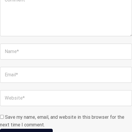
Save my name, email, and website in this browser for the
next time I comment.