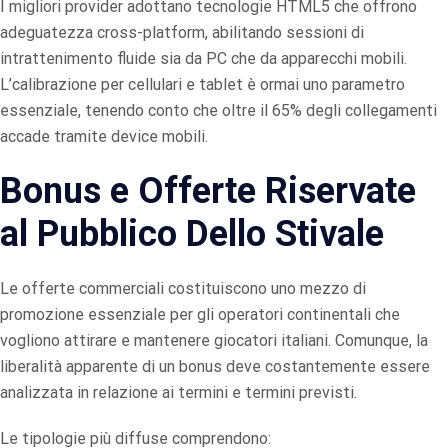
I migliori provider adottano tecnologie HTML5 che offrono
adeguatezza cross-platform, abilitando sessioni di
intrattenimento fluide sia da PC che da apparecchi mobili.
L’calibrazione per cellulari e tablet è ormai uno parametro
essenziale, tenendo conto che oltre il 65% degli collegamenti
accade tramite device mobili.
Bonus e Offerte Riservate
al Pubblico Dello Stivale
Le offerte commerciali costituiscono uno mezzo di
promozione essenziale per gli operatori continentali che
vogliono attirare e mantenere giocatori italiani. Comunque, la
liberalità apparente di un bonus deve costantemente essere
analizzata in relazione ai termini e termini previsti.
Le tipologie più diffuse comprendono: