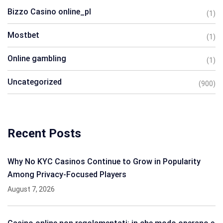
Bizzo Casino online_pl
(1)
Mostbet
(1)
Online gambling
(1)
Uncategorized
(900)
Recent Posts
Why No KYC Casinos Continue to Grow in Popularity
Among Privacy-Focused Players
August 7, 2026