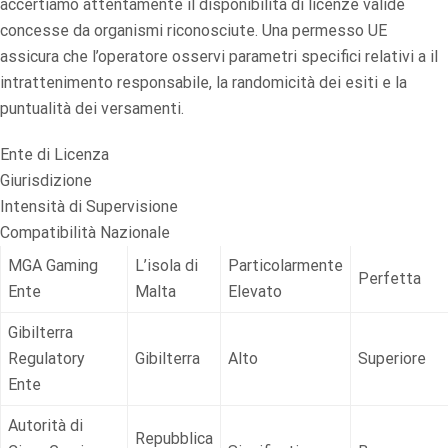
accertiamo attentamente il disponibilità di licenze valide
concesse da organismi riconosciute. Una permesso UE
assicura che l’operatore osservi parametri specifici relativi a il
intrattenimento responsabile, la randomicità dei esiti e la
puntualità dei versamenti.
Ente di Licenza
Giurisdizione
Intensità di Supervisione
Compatibilità Nazionale
MGA Gaming
L’isola di
Particolarmente
Perfetta
Ente
Malta
Elevato
Gibilterra
Regulatory
Gibilterra
Alto
Superiore
Ente
Autorità di
Repubblica