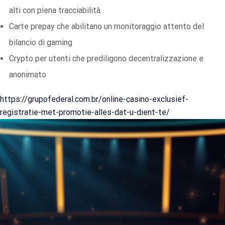
alti con piena tracciabilità
Carte prepay che abilitano un monitoraggio attento del
bilancio di gaming
Crypto per utenti che prediligono decentralizzazione e
anonimato
https://grupofederal.com.br/online-casino-exclusief-
registratie-met-promotie-alles-dat-u-dient-te/