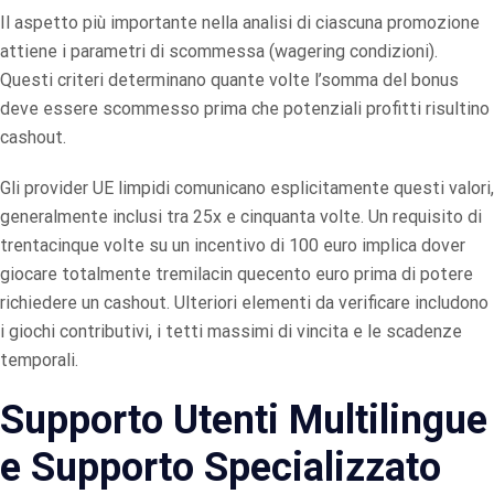
Il aspetto più importante nella analisi di ciascuna promozione
attiene i parametri di scommessa (wagering condizioni).
Questi criteri determinano quante volte l’somma del bonus
deve essere scommesso prima che potenziali profitti risultino
cashout.
Gli provider UE limpidi comunicano esplicitamente questi valori,
generalmente inclusi tra 25x e cinquanta volte. Un requisito di
trentacinque volte su un incentivo di 100 euro implica dover
giocare totalmente tremilacin quecento euro prima di potere
richiedere un cashout. Ulteriori elementi da verificare includono
i giochi contributivi, i tetti massimi di vincita e le scadenze
temporali.
Supporto Utenti Multilingue
e Supporto Specializzato