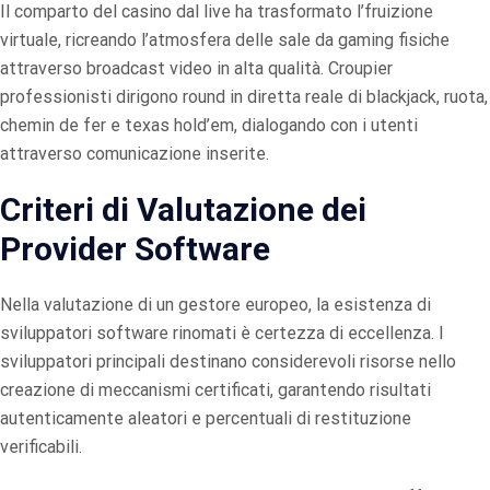
Il comparto del casino dal live ha trasformato l’fruizione
virtuale, ricreando l’atmosfera delle sale da gaming fisiche
attraverso broadcast video in alta qualità. Croupier
professionisti dirigono round in diretta reale di blackjack, ruota,
chemin de fer e texas hold’em, dialogando con i utenti
attraverso comunicazione inserite.
Criteri di Valutazione dei
Provider Software
Nella valutazione di un gestore europeo, la esistenza di
sviluppatori software rinomati è certezza di eccellenza. I
sviluppatori principali destinano considerevoli risorse nello
creazione di meccanismi certificati, garantendo risultati
autenticamente aleatori e percentuali di restituzione
verificabili.