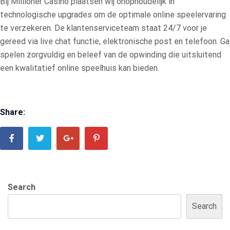
Bij Millioner Casino plaatsen wij onophoudelijk in
technologische upgrades om de optimale online speelervaring
te verzekeren. De klantenserviceteam staat 24/7 voor je
gereed via live chat functie, elektronische post en telefoon. Ga
spelen zorgvuldig en beleef van de opwinding die uitsluitend
een kwalitatief online speelhuis kan bieden.
Share:
Search
Search