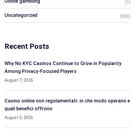
Online gambling
(1)
Uncategorized
(900)
Recent Posts
Why No KYC Casinos Continue to Grow in Popularity
Among Privacy-Focused Players
August 7, 2026
Casino online non regolamentati: in che modo operano e
quali benefici offrono
August 5, 2026