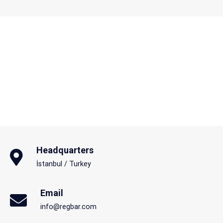
Headquarters
İstanbul / Turkey
Email
info@regbar.com