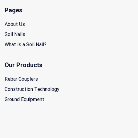
Pages
About Us
Soil Nails
What is a Soil Nail?
Our Products
Rebar Couplers
Construction Technology
Ground Equipment
Phone
WhatsApp