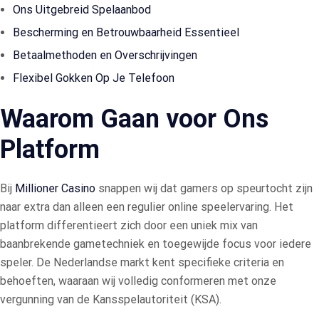
Ons Uitgebreid Spelaanbod
Bescherming en Betrouwbaarheid Essentieel
Betaalmethoden en Overschrijvingen
Flexibel Gokken Op Je Telefoon
Waarom Gaan voor Ons
Platform
Bij
Millioner Casino
snappen wij dat gamers op speurtocht zijn
naar extra dan alleen een regulier online speelervaring. Het
platform differentieert zich door een uniek mix van
baanbrekende gametechniek en toegewijde focus voor iedere
speler. De Nederlandse markt kent specifieke criteria en
behoeften, waaraan wij volledig conformeren met onze
vergunning van de Kansspelautoriteit (KSA).