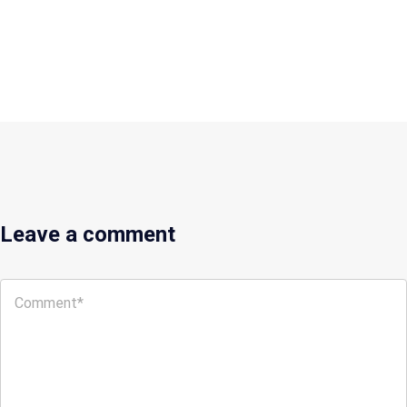
Leave a comment