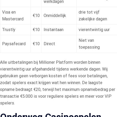
werkdagen
Visa en
drie tot vijf
€10
Onmiddellijk
Mastercard
zakelijke dagen
Trustly
€10
Instantaan
vierentwintig uur
Niet van
Paysafecard
€10
Direct
toepassing
Alle uitbetalingen bij Millioner Platform worden binnen
vierentwintig uur afgehandeld tijdens werkende dagen. Wij
gebruiken geen verborgen kosten of fees voor betalingen,
zodat spelers exact krijgen wat hen winnen. De laagste
opname bedraagt €20, terwijl het maximum opnamebedrag per
transactie €5.000 is voor reguliere spelers en meer voor VIP
spelers.