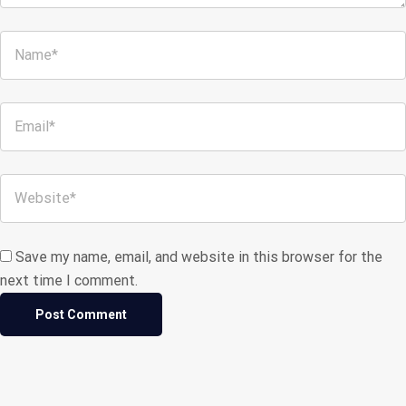
Save my name, email, and website in this browser for the
next time I comment.