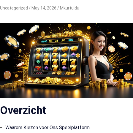
Uncategorized
May 14, 2026
Mkurtuldu
Overzicht
Waarom Kiezen voor Ons Speelplatform