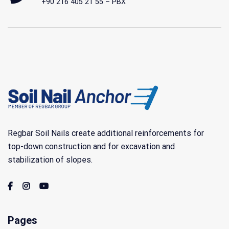
+90 216 405 21 55 – PBX
Regbar Soil Nails create additional reinforcements for
top-down construction and for excavation and
stabilization of slopes.
Pages