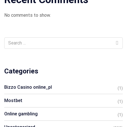
No comments to show.
Categories
Bizzo Casino online_pl
(1)
Mostbet
(1)
Online gambling
(1)