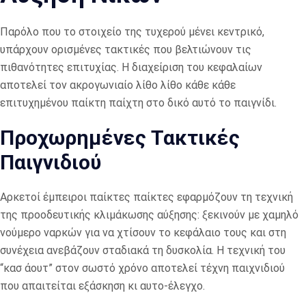
Παρόλο που το στοιχείο της τυχερού μένει κεντρικό,
υπάρχουν ορισμένες τακτικές που βελτιώνουν τις
πιθανότητες επιτυχίας. Η διαχείριση του κεφαλαίων
αποτελεί τον ακρογωνιαίο λίθο λίθο κάθε κάθε
επιτυχημένου παίκτη παίχτη στο δικό αυτό το παιγνίδι.
Προχωρημένες Τακτικές
Παιγνιδιού
Αρκετοί έμπειροι παίκτες παίκτες εφαρμόζουν τη τεχνική
της προοδευτικής κλιμάκωσης αύξησης: ξεκινούν με χαμηλό
νούμερο ναρκών για να χτίσουν το κεφάλαιο τους και στη
συνέχεια ανεβάζουν σταδιακά τη δυσκολία. Η τεχνική του
“κασ άουτ” στον σωστό χρόνο αποτελεί τέχνη παιχνιδιού
που απαιτείται εξάσκηση κι αυτο-έλεγχο.