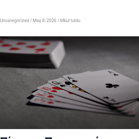
Uncategorized
May 8, 2026
Mkurtuldu