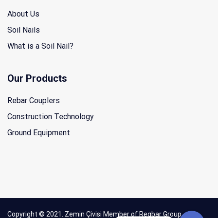
About Us
Soil Nails
What is a Soil Nail?
Our Products
Rebar Couplers
Construction Technology
Ground Equipment
Phone
WhatsApp
Copyright © 2021. Zemin Çivisi Member of Regbar Group.