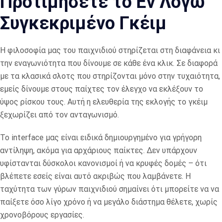
Προτιμήσετε το Εν Λόγω
Συγκεκριμένο Γκέιμ
Η φιλοσοφία μας του παιχνιδιού στηρίζεται στη διαφάνεια κι
την εναγωνιότητα που δίνουμε σε κάθε ένα κλικ. Σε διαφορά
με τα κλασικά σλοτς που στηρίζονται μόνο στην τυχαιότητα,
εμείς δίνουμε στους παίχτες τον έλεγχο να εκλέξουν το
ύψος ρίσκου τους. Αυτή η ελευθερία της εκλογής το γκέιμ
ξεχωρίζει από τον ανταγωνισμό.
Το interface μας είναι ειδικά δημιουργημένο για γρήγορη
αντίληψη, ακόμα για αρχάριους παίκτες. Δεν υπάρχουν
υφίστανται δύσκολοι κανονισμοί ή να κρυφές δομές – ότι
βλέπετε εσείς είναι αυτό ακριβώς που λαμβάνετε. Η
ταχύτητα των γύρων παιχνιδιού σημαίνει ότι μπορείτε να να
παίξετε όσο λίγο χρόνο ή να μεγάλο διάστημα θέλετε, χωρίς
χρονοβόρους εργασίες.