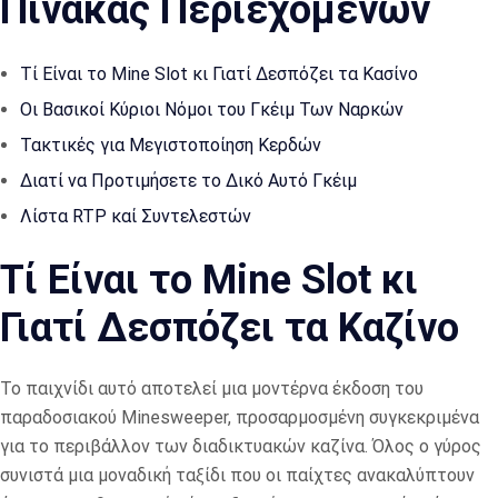
Πίνακας Περιεχομένων
Τί Είναι το Mine Slot κι Γιατί Δεσπόζει τα Κασίνο
Οι Βασικοί Κύριοι Νόμοι του Γκέιμ Των Ναρκών
Τακτικές για Μεγιστοποίηση Κερδών
Διατί να Προτιμήσετε το Δικό Αυτό Γκέιμ
Λίστα RTP καί Συντελεστών
Τί Είναι το Mine Slot κι
Γιατί Δεσπόζει τα Καζίνο
Το παιχνίδι αυτό αποτελεί μια μοντέρνα έκδοση του
παραδοσιακού Minesweeper, προσαρμοσμένη συγκεκριμένα
για το περιβάλλον των διαδικτυακών καζίνα. Όλος ο γύρος
συνιστά μια μοναδική ταξίδι που οι παίχτες ανακαλύπτουν