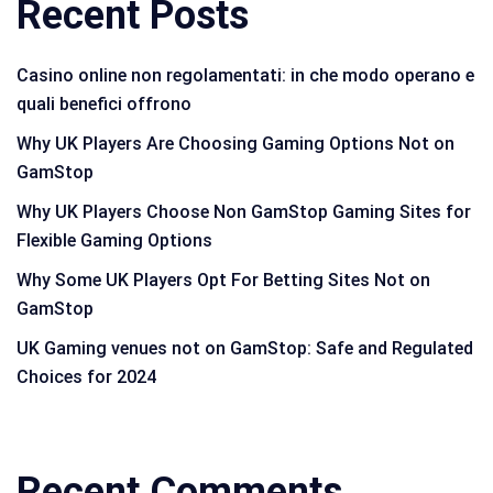
Recent Posts
Casino online non regolamentati: in che modo operano e
quali benefici offrono
Why UK Players Are Choosing Gaming Options Not on
GamStop
Why UK Players Choose Non GamStop Gaming Sites for
Flexible Gaming Options
Why Some UK Players Opt For Betting Sites Not on
GamStop
UK Gaming venues not on GamStop: Safe and Regulated
Choices for 2024
Recent Comments