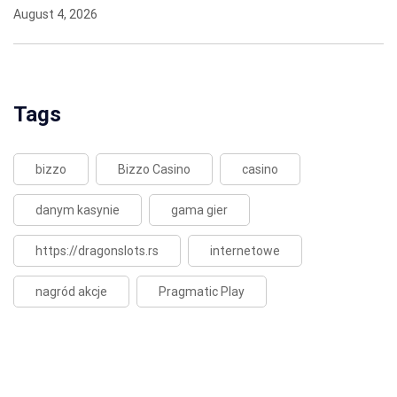
August 4, 2026
Tags
bizzo
Bizzo Casino
casino
danym kasynie
gama gier
https://dragonslots.rs
internetowe
nagród akcje
Pragmatic Play