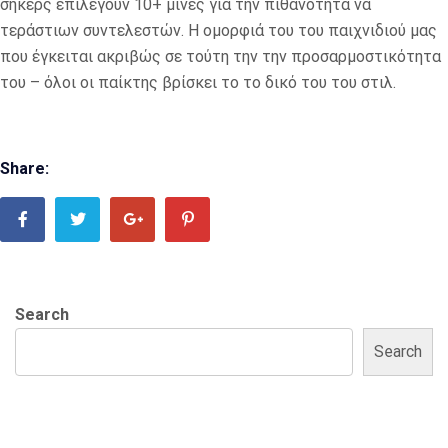
σήκερς επιλέγουν 10+ μίνες για την πιθανότητα να
τεράστιων συντελεστών. Η ομορφιά του του παιχνιδιού μας
που έγκειται ακριβώς σε τούτη την την προσαρμοστικότητα
του – όλοι οι παίκτης βρίσκει το το δικό του του στιλ.
Share:
Search
Search