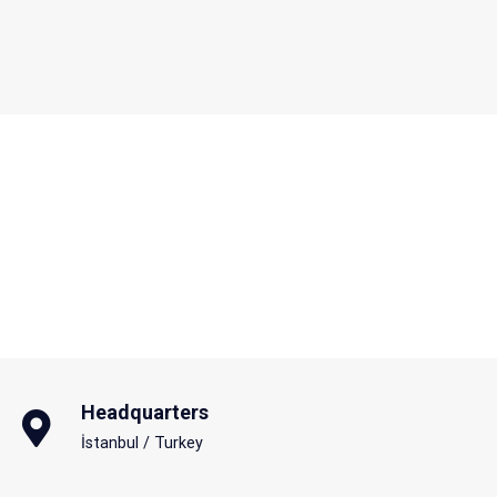
Headquarters
İstanbul / Turkey