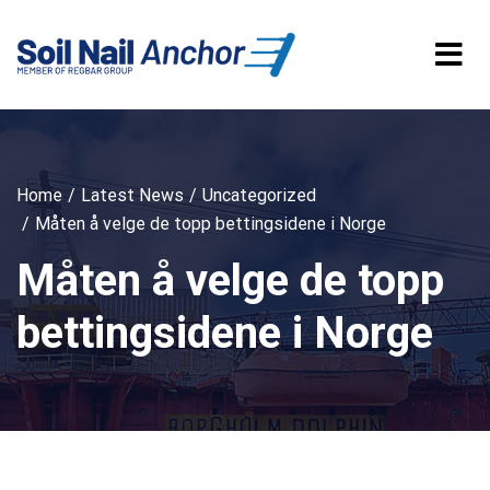
Home
Latest News
Uncategorized
Måten å velge de topp bettingsidene i Norge
Måten å velge de topp
bettingsidene i Norge