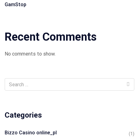
GamStop
Recent Comments
No comments to show.
Categories
Bizzo Casino online_pl
(1)