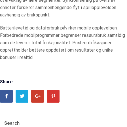
overvåking av flere segmenter. Synkronisering på tvers av
enheter forsikrer sammenhengende flyt i spillopplevelsen
uavhengig av brukspunkt.
Batterilevetid og dataforbruk påvirker mobile opplevelsen.
Forbedrede mobilprogrammer begrenser ressursbruk samtidig
som de leverer total funksjonalitet. Push-notifikasjoner
opprettholder bettere oppdatert om resultater og unike
bonuser i realtid.
Share:
Search