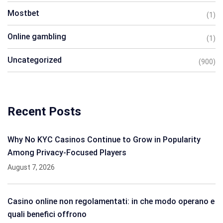
Mostbet
(1)
Online gambling
(1)
Uncategorized
(900)
Recent Posts
Why No KYC Casinos Continue to Grow in Popularity
Among Privacy-Focused Players
August 7, 2026
Casino online non regolamentati: in che modo operano e
quali benefici offrono