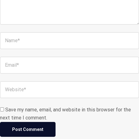
Save my name, email, and website in this browser for the
next time I comment.