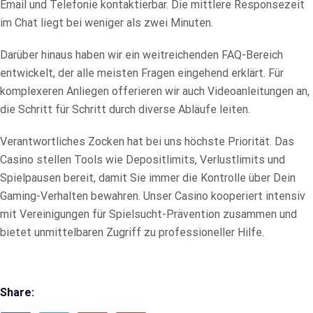
Email und Telefonie kontaktierbar. Die mittlere Responsezeit
im Chat liegt bei weniger als zwei Minuten.
Darüber hinaus haben wir ein weitreichenden FAQ-Bereich
entwickelt, der alle meisten Fragen eingehend erklärt. Für
komplexeren Anliegen offerieren wir auch Videoanleitungen an,
die Schritt für Schritt durch diverse Abläufe leiten.
Verantwortliches Zocken hat bei uns höchste Priorität. Das
Casino stellen Tools wie Depositlimits, Verlustlimits und
Spielpausen bereit, damit Sie immer die Kontrolle über Dein
Gaming-Verhalten bewahren. Unser Casino kooperiert intensiv
mit Vereinigungen für Spielsucht-Prävention zusammen und
bietet unmittelbaren Zugriff zu professioneller Hilfe.
Share: