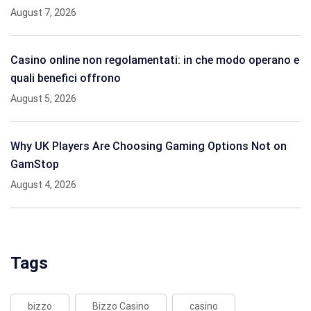
August 7, 2026
Casino online non regolamentati: in che modo operano e
quali benefici offrono
August 5, 2026
Why UK Players Are Choosing Gaming Options Not on
GamStop
August 4, 2026
Tags
bizzo
Bizzo Casino
casino