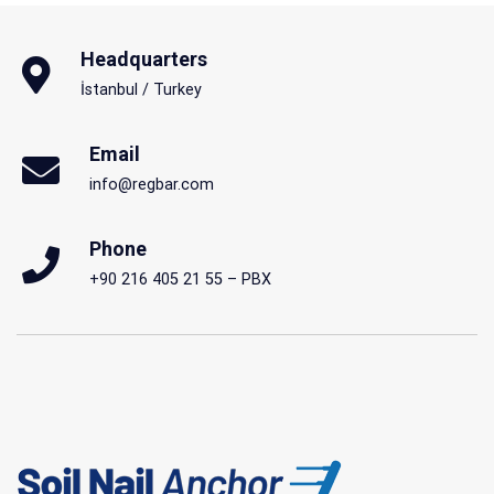
Headquarters
İstanbul / Turkey
Email
info@regbar.com
Phone
+90 216 405 21 55 – PBX