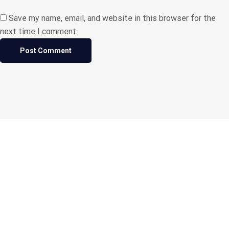
Save my name, email, and website in this browser for the
next time I comment.