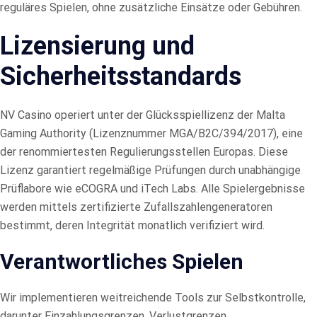
reguläres Spielen, ohne zusätzliche Einsätze oder Gebühren.
Lizensierung und
Sicherheitsstandards
NV Casino operiert unter der Glücksspiellizenz der Malta
Gaming Authority (Lizenznummer MGA/B2C/394/2017), eine
der renommiertesten Regulierungsstellen Europas. Diese
Lizenz garantiert regelmäßige Prüfungen durch unabhängige
Prüflabore wie eCOGRA und iTech Labs. Alle Spielergebnisse
werden mittels zertifizierte Zufallszahlengeneratoren
bestimmt, deren Integrität monatlich verifiziert wird.
Verantwortliches Spielen
Wir implementieren weitreichende Tools zur Selbstkontrolle,
darunter Einzahlungsgrenzen, Verlustgrenzen,