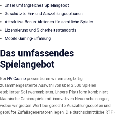
Unser umfangreiches Spielangebot
Geschützte Ein- und Auszahlungsoptionen
Attraktive Bonus-Aktionen für sämtliche Spieler
Lizensierung und Sicherheitsstandards
Mobile Gaming-Erfahrung
Das umfassendes
Spielangebot
Bei
NV Casino
präsentieren wir ein sorgfältig
zusammengestellte Auswahl von über 2.500 Spielen
etablierter Softwareanbieter. Unsere Plattform kombiniert
klassische Casinospiele mit innovativen Neuerscheinungen,
wobei wir großen Wert bei gerechte Auszahlungsquoten und
geprüfte Zufallsgeneratoren legen. Die durchschnittliche RTP-