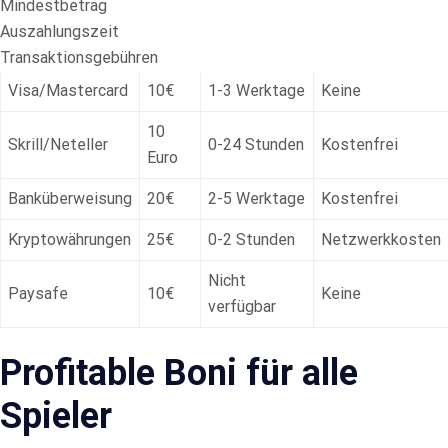
Mindestbetrag
Auszahlungszeit
Transaktionsgebühren
Visa/Mastercard
10€
1-3 Werktage
Keine
10
Skrill/Neteller
0-24 Stunden
Kostenfrei
Euro
Banküberweisung
20€
2-5 Werktage
Kostenfrei
Kryptowährungen
25€
0-2 Stunden
Netzwerkkosten
Nicht
Paysafe
10€
Keine
verfügbar
Profitable Boni für alle
Spieler