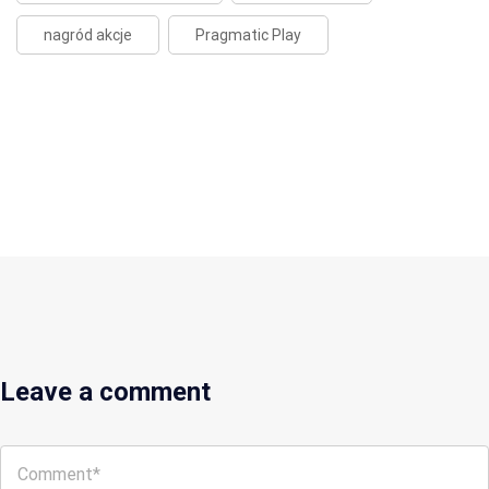
nagród akcje
Pragmatic Play
Leave a comment