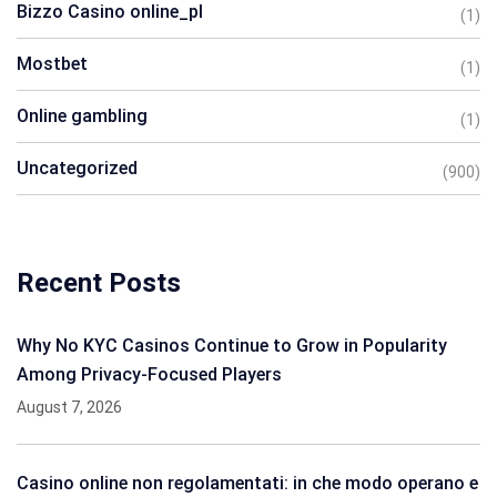
Bizzo Casino online_pl
(1)
Mostbet
(1)
Online gambling
(1)
Uncategorized
(900)
Recent Posts
Why No KYC Casinos Continue to Grow in Popularity
Among Privacy-Focused Players
August 7, 2026
Casino online non regolamentati: in che modo operano e