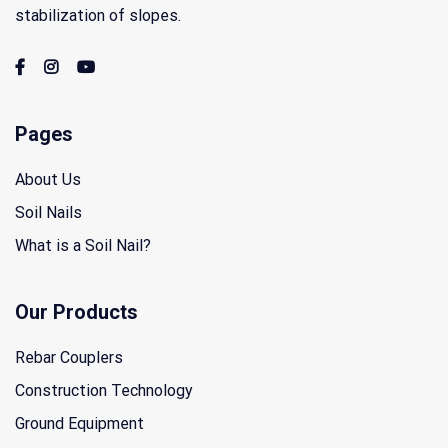
stabilization of slopes.
Pages
About Us
Soil Nails
What is a Soil Nail?
Our Products
Rebar Couplers
Construction Technology
Ground Equipment