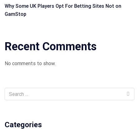
Why Some UK Players Opt For Betting Sites Not on
GamStop
Recent Comments
No comments to show.
Categories