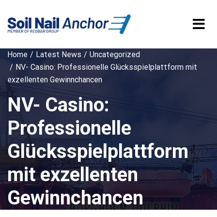
Home
Latest News
Uncategorized
NV- Casino: Professionelle Glücksspielplattform mit
exzellenten Gewinnchancen
NV- Casino:
Professionelle
Glücksspielplattform
mit exzellenten
Gewinnchancen