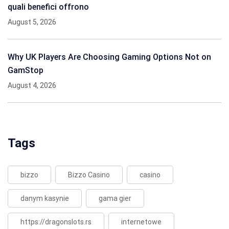
quali benefici offrono
August 5, 2026
Why UK Players Are Choosing Gaming Options Not on
GamStop
August 4, 2026
Tags
bizzo
Bizzo Casino
casino
danym kasynie
gama gier
https://dragonslots.rs
internetowe