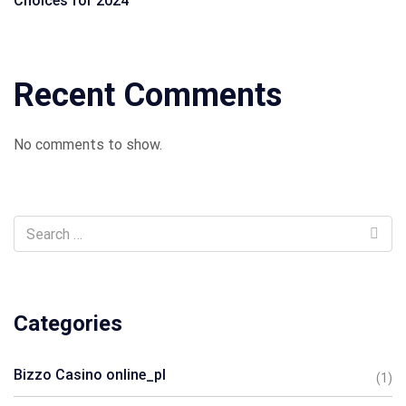
Choices for 2024
Recent Comments
No comments to show.
Categories
Bizzo Casino online_pl
(1)