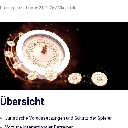
Uncategorized
May 21, 2026
Mkurtuldu
Übersicht
Juristische Voraussetzungen und Schutz der Spieler
Vorzüge internationaler Betreiber