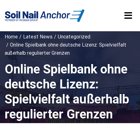
Home
Latest News
Uncategorized
Online Spielbank ohne deutsche Lizenz: Spielvielfalt
außerhalb regulierter Grenzen
Online Spielbank ohne
deutsche Lizenz:
Spielvielfalt außerhalb
regulierter Grenzen