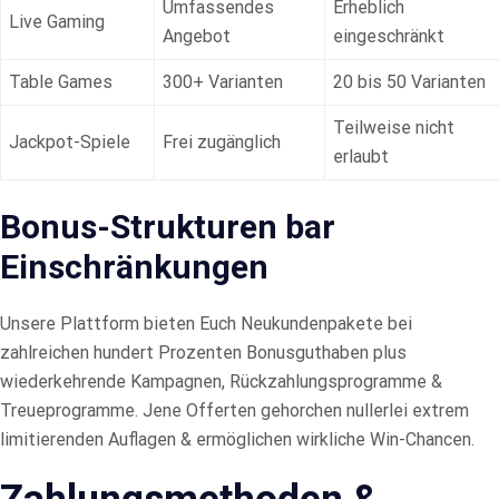
Umfassendes
Erheblich
Live Gaming
Angebot
eingeschränkt
Table Games
300+ Varianten
20 bis 50 Varianten
Teilweise nicht
Jackpot-Spiele
Frei zugänglich
erlaubt
Bonus-Strukturen bar
Einschränkungen
Unsere Plattform bieten Euch Neukundenpakete bei
zahlreichen hundert Prozenten Bonusguthaben plus
wiederkehrende Kampagnen, Rückzahlungsprogramme &
Treueprogramme. Jene Offerten gehorchen nullerlei extrem
limitierenden Auflagen & ermöglichen wirkliche Win-Chancen.