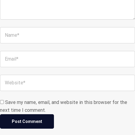
Save my name, email, and website in this browser for the
next time I comment.