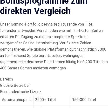
Bonusprogramme zum
direkten Vergleich
Unser Gaming-Portfolio beinhaltet Tausende von Titel
führender Entwickler. Verschieden wie mit limitierten Seiten
erhalten Du Zugang zu dieses komplette Spektrum
zeitgemäßer Casino-Unterhaltung. Verifizierte Zahlen
demonstrieren, wie globale Plattformen durchschnittlich 3000
an fünftausend Spiele bereitstellen, wohingegen
reglementierte deutsche Plattformen häufig bloß 200 Titel bis
400 Games Games anbieten vermögen.
Bereich
Globale Betreiber
Bundesdeutsche Lizenz
Automatenspiele
2500+ Titel
150-300 Titel