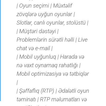
| Oyun seçimi | Müxtəlif
zövqlərə uyğun oyunlar |
Slotlar, canlı oyunlar, stolüstü |
| Müştəri dəstəyi |
Problemlərin sürətli həlli | Live
chat və e-mail |
| Mobil uyğunluq | Harada və
nə vaxt oynamaq rahatlığı |
Mobil optimizasiya və tətbiqlər
|
| Şəffaflıq (RTP) | Ədalətli oyun
təminatı | RTP məlumatları və