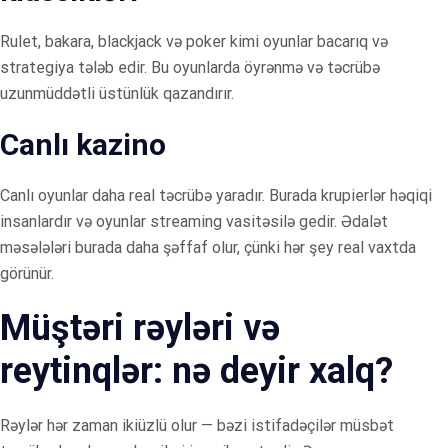
Rulet, bakara, blackjack və poker kimi oyunlar bacarıq və
strategiya tələb edir. Bu oyunlarda öyrənmə və təcrübə
uzunmüddətli üstünlük qazandırır.
Canlı kazino
Canlı oyunlar daha real təcrübə yaradır. Burada krupiеrlər həqiqi
insanlardır və oyunlar streaming vasitəsilə gedir. Ədalət
məsələləri burada daha şəffaf olur, çünki hər şey real vaxtda
görünür.
Müştəri rəyləri və
reytinqlər: nə deyir xalq?
Rəylər hər zaman ikiüzlü olur — bəzi istifadəçilər müsbət