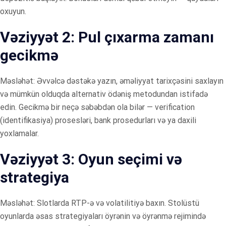
oxuyun.
Vəziyyət 2: Pul çıxarma zamanı
gecikmə
Məsləhət: Əvvəlcə dəstəkə yazın, əməliyyat tarixçəsini saxlayın
və mümkün olduqda alternativ ödəniş metodundan istifadə
edin. Gecikmə bir neçə səbəbdən ola bilər — verification
(identifikasiya) prosesləri, bank prosedurları və ya daxili
yoxlamalar.
Vəziyyət 3: Oyun seçimi və
strategiya
Məsləhət: Slotlarda RTP-ə və volatilitiyə baxın. Stolüstü
oyunlarda əsas strategiyaları öyrənin və öyrənmə rejimində