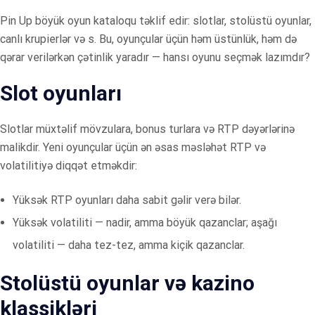
Pin Up böyük oyun kataloqu təklif edir: slotlar, stolüstü oyunlar,
canlı krupiеrlər və s. Bu, oyunçular üçün həm üstünlük, həm də
qərar verilərkən çətinlik yaradır — hansı oyunu seçmək lazımdır?
Slot oyunları
Slotlar müxtəlif mövzulara, bonus turlara və RTP dəyərlərinə
malikdir. Yeni oyunçular üçün ən əsas məsləhət RTP və
volatilitiyə diqqət etməkdir:
Yüksək RTP oyunları daha sabit gəlir verə bilər.
Yüksək volatiliti — nadir, amma böyük qazanclar; aşağı
volatiliti — daha tez-tez, amma kiçik qazanclar.
Stolüstü oyunlar və kazino
klassikləri