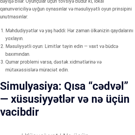
dəyişə bilər. Oyunçular üçün tövsiyə budur ki, lokal
qanunvericiliyə uyğun oynasınlar və məsuliyyətli oyun prinsipini
unutmasınlar:
Məhdudiyyətlər və yaş həddi: Hər zaman ölkənizin qaydalarını
yoxlayın.
Məsuliyyətli oyun: Limitlər təyin edin — vaxt və büdcə
baxımından.
Qumar problemi varsa, dəstək xidmətlərinə və
mütəxəssislərə müraciət edin.
Simulyasiya: Qısa “cədvəl”
— xüsusiyyətlər və nə üçün
vacibdir