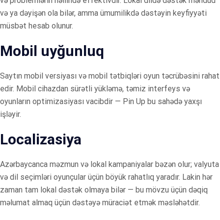
və problemlərin həllində effektivdir. Lokal dildə dəstək məhdud
və ya dəyişən ola bilər, amma ümumilikdə dəstəyin keyfiyyəti
müsbət hesab olunur.
Mobil uyğunluq
Saytın mobil versiyası və mobil tətbiqləri oyun təcrübəsini rahat
edir. Mobil cihazdan sürətli yükləmə, təmiz interfeys və
oyunların optimizasiyası vacibdir — Pin Up bu sahədə yaxşı
işləyir.
Localizasiya
Azərbaycanca məzmun və lokal kampaniyalar bəzən olur; valyuta
və dil seçimləri oyunçular üçün böyük rahatlıq yaradır. Lakin hər
zaman tam lokal dəstək olmaya bilər — bu mövzu üçün dəqiq
məlumat almaq üçün dəstəyə müraciət etmək məsləhətdir.