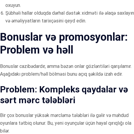
oxuyun.
Şübhəli hallar olduqda dərhal dəstək xidməti ilə əlaqə saxlayın
və əməliyyatların tarixçəsini qeyd edin.
Bonuslar və promosyonlar:
Problem və həll
Bonuslar cazibədardır, amma bəzən onlar gözləntiləri qarşılamır.
Aşağıdakı problem/həll bölməsi bunu açıq şəkildə izah edir.
Problem: Kompleks qaydalar və
sərt mərc tələbləri
Bir çox bonuslar yüksək mərcləmə tələbləri ilə gəlir və məhdud
oyunlara tətbiq olunur. Bu, yeni oyunçular üçün hayal qırıqlığı ola
bilər.