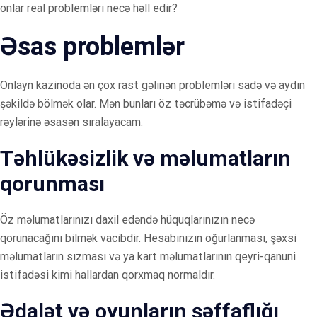
onlar real problemləri necə həll edir?
Əsas problemlər
Onlayn kazinoda ən çox rast gəlinən problemləri sadə və aydın
şəkildə bölmək olar. Mən bunları öz təcrübəmə və istifadəçi
rəylərinə əsasən sıralayacam:
Təhlükəsizlik və məlumatların
qorunması
Öz məlumatlarınızı daxil edəndə hüquqlarınızın necə
qorunacağını bilmək vacibdir. Hesabınızın oğurlanması, şəxsi
məlumatların sızması və ya kart məlumatlarının qeyri-qanuni
istifadəsi kimi hallardan qorxmaq normaldır.
Ədalət və oyunların şəffaflığı