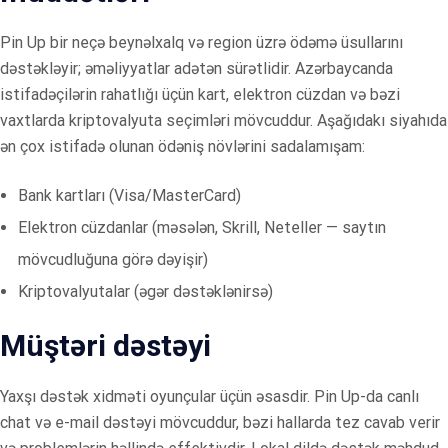
Pin Up bir neçə beynəlxalq və region üzrə ödəmə üsullarını
dəstəkləyir; əməliyyatlar adətən sürətlidir. Azərbaycanda
istifadəçilərin rahatlığı üçün kart, elektron cüzdan və bəzi
vaxtlarda kriptovalyuta seçimləri mövcuddur. Aşağıdakı siyahıda
ən çox istifadə olunan ödəniş növlərini sadalamışam:
Bank kartları (Visa/MasterCard)
Elektron cüzdanlar (məsələn, Skrill, Neteller — saytın
mövcudluğuna görə dəyişir)
Kriptovalyutalar (əgər dəstəklənirsə)
Müştəri dəstəyi
Yaxşı dəstək xidməti oyunçular üçün əsasdir. Pin Up-da canlı
chat və e-mail dəstəyi mövcuddur, bəzi hallarda tez cavab verir