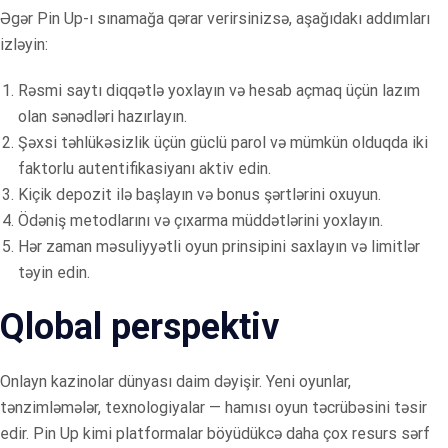
Əgər Pin Up-ı sınamağa qərar verirsinizsə, aşağıdakı addımları
izləyin:
Rəsmi saytı diqqətlə yoxlayın və hesab açmaq üçün lazım
olan sənədləri hazırlayın.
Şəxsi təhlükəsizlik üçün güclü parol və mümkün olduqda iki
faktorlu autentifikasiyanı aktiv edin.
Kiçik depozit ilə başlayın və bonus şərtlərini oxuyun.
Ödəniş metodlarını və çıxarma müddətlərini yoxlayın.
Hər zaman məsuliyyətli oyun prinsipini saxlayın və limitlər
təyin edin.
Qlobal perspektiv
Onlayn kazinolar dünyası daim dəyişir. Yeni oyunlar,
tənzimləmələr, texnologiyalar — hamısı oyun təcrübəsini təsir
edir. Pin Up kimi platformalar böyüdükcə daha çox resurs sərf