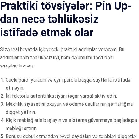
Praktiki tövsiyələr: Pin Up-
dan necə təhlükəsiz
istifadə etmək olar
Sizə real həyatda işləyəcək, praktiki addımlar verəcəm. Bu
addımlar həm təhlükəsizliyi, həm də ümumi təcrübəni
yaxşılaşdıracaq:
Güclü parol yaradın və eyni parolu başqa saytlarla istifadə
etməyin.
İki faktorlu autentifikasiyanı (əgər varsa) aktiv edin.
Məxfilik siyasətini oxuyun və ödəmə üsullarının şəffaflığına
diqqət yetirin.
Kiçik məbləğlərlə başlayın və sistemə güvənməyə başladıqca
məbləği artırın.
Bonusu qəbul etməzdən əvvəl qaydaları və tələbləri diqqətlə