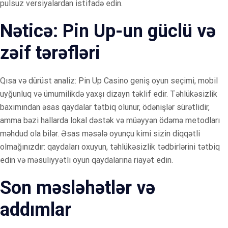
pulsuz versiyalardan istifadə edin.
Nəticə: Pin Up-un güclü və
zəif tərəfləri
Qısa və dürüst analiz: Pin Up Casino geniş oyun seçimi, mobil
uyğunluq və ümumilikdə yaxşı dizayn təklif edir. Təhlükəsizlik
baxımından əsas qaydalar tətbiq olunur, ödənişlər sürətlidir,
amma bəzi hallarda lokal dəstək və müəyyən ödəmə metodları
məhdud ola bilər. Əsas məsələ oyunçu kimi sizin diqqətli
olmağınızdır: qaydaları oxuyun, təhlükəsizlik tədbirlərini tətbiq
edin və məsuliyyətli oyun qaydalarına riayət edin.
Son məsləhətlər və
addımlar