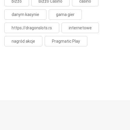
bizzo
Bizzo Casino
casino
danym kasynie
gama gier
https://dragonslots.rs
internetowe
nagród akcje
Pragmatic Play