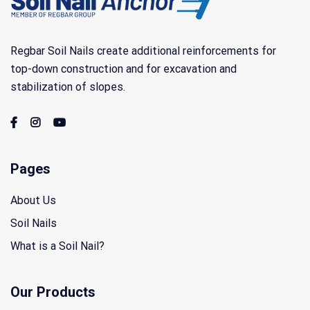
Regbar Soil Nails create additional reinforcements for
top-down construction and for excavation and
stabilization of slopes.
Pages
About Us
Soil Nails
What is a Soil Nail?
Our Products