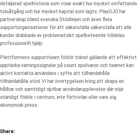
detaljerad spelhistoria som visar exakt hur mycket omfattande
tidsåtgång och hur mycket kapital som lagts. PlayOJO har
partnerskap bland svenska Stödlinjen och även flera
supportorganisationer för att säkerställa säkerställa att alla
kunder drabbade av problematiskt spelbeteende tilldelas
professionellt hjälp.
Plattformens supportteam förblir tränat gällande att effektivt
upptäcka varningssignaler på osunt spelvanor och teamet kan
aktivt kontakta användare i syfte att tillhandahålla
tillhandahålla stöd. Vi har övertygelsen kring att skapa en
hållbar och samtidigt njutbar användarupplevelse där nöje
ständigt förblir i centrum, inte förtvivlan eller vare sig
ekonomisk press.
Share: