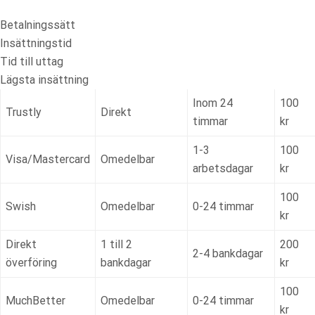
Betalningssätt
Insättningstid
Tid till uttag
Lägsta insättning
Inom 24
100
Trustly
Direkt
timmar
kr
1-3
100
Visa/Mastercard
Omedelbar
arbetsdagar
kr
100
Swish
Omedelbar
0-24 timmar
kr
Direkt
1 till 2
200
2-4 bankdagar
överföring
bankdagar
kr
100
MuchBetter
Omedelbar
0-24 timmar
kr