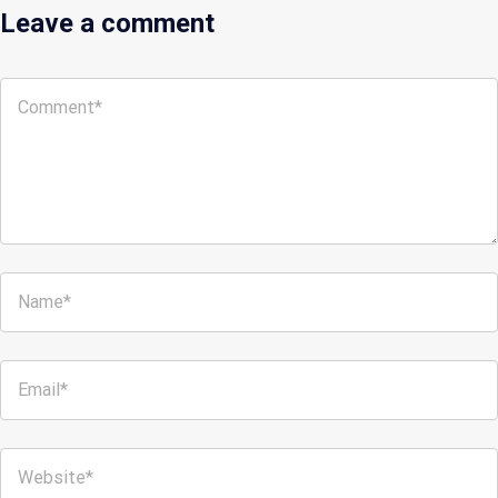
Leave a comment