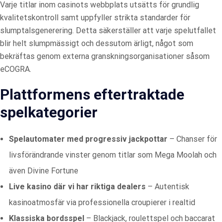
Varje titlar inom casinots webbplats utsätts för grundlig
kvalitetskontroll samt uppfyller strikta standarder för
slumptalsgenerering. Detta säkerställer att varje spelutfallet
blir helt slumpmässigt och dessutom ärligt, något som
bekräftas genom externa granskningsorganisationer såsom
eCOGRA.
Plattformens eftertraktade
spelkategorier
Spelautomater med progressiv jackpottar
– Chanser för
livsförändrande vinster genom titlar som Mega Moolah och
även Divine Fortune
Live kasino där vi har riktiga dealers
– Autentisk
kasinoatmosfär via professionella croupierer i realtid
Klassiska bordsspel
– Blackjack, roulettspel och baccarat