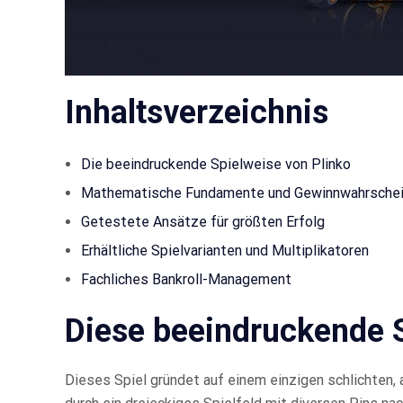
Inhaltsverzeichnis
Die beeindruckende Spielweise von Plinko
Mathematische Fundamente und Gewinnwahrschein
Getestete Ansätze für größten Erfolg
Erhältliche Spielvarianten und Multiplikatoren
Fachliches Bankroll-Management
Diese beeindruckende S
Dieses Spiel gründet auf einem einzigen schlichten,