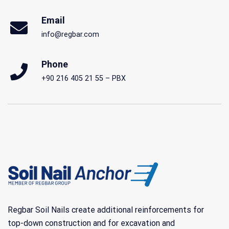
Email
info@regbar.com
Phone
+90 216 405 21 55 – PBX
Regbar Soil Nails create additional reinforcements for
top-down construction and for excavation and