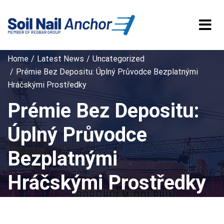
Home
Latest News
Uncategorized
Prémie Bez Depositu: Úplný Průvodce Bezplatnými
Hráčskými Prostředky
Prémie Bez Depositu:
Úplný Průvodce
Bezplatnými
Hráčskými Prostředky