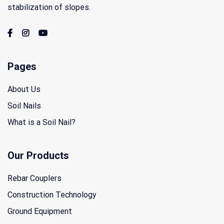
stabilization of slopes.
Pages
About Us
Soil Nails
What is a Soil Nail?
Our Products
Rebar Couplers
Construction Technology
Ground Equipment