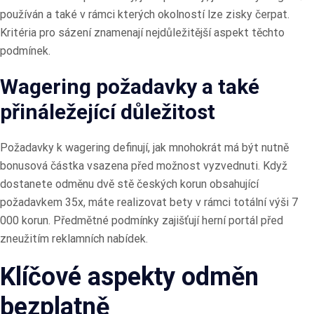
používán a také v rámci kterých okolností lze zisky čerpat.
Kritéria pro sázení znamenají nejdůležitější aspekt těchto
podmínek.
Wagering požadavky a také
přináležející důležitost
Požadavky k wagering definují, jak mnohokrát má být nutně
bonusová částka vsazena před možnost vyzvednuti. Když
dostanete odměnu dvě stě českých korun obsahující
požadavkem 35x, máte realizovat bety v rámci totální výši 7
000 korun. Předmětné podmínky zajišťují herní portál před
zneužitím reklamních nabídek.
Klíčové aspekty odměn
bezplatně