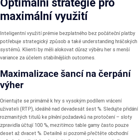
Optimální strategie pro
maximální využití
Inteligentní využití prémie bezplatného bez počáteční platby
potřebuje strategický způsob a také understanding hráčských
systémů. Klienti by měli alokovat důraz výběru her s menší
variance za účelem stabilnějších outcomes.
Maximalizace šancí na čerpání
výher
Orientujte se primárně k hry s vysokým podílem vrácení
uživateli (RTP), ideálně nad devadesát šest %. Sledujte přidání
rozmanitých titulů ke plnění požadavků na protočení – sloty
zpravidla účtují 100 %, mezitímco table gamy často pouze
deset až dvacet %. Detailně si pozorně přečtěte obchodní