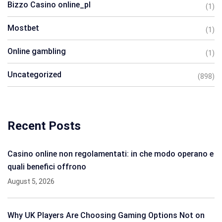
Bizzo Casino online_pl
(1)
Mostbet
(1)
Online gambling
(1)
Uncategorized
(898)
Recent Posts
Casino online non regolamentati: in che modo operano e
quali benefici offrono
August 5, 2026
Why UK Players Are Choosing Gaming Options Not on