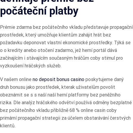
počáteční platby
Prémie zdarma bez počátečního vkladu představuje propagační
prostředek, který umožňuje klientům zahájit hrát bez
požadavku deponovat vlastní ekonomické prostředky. Týká se
o o kredity anebo otočení zadarmo, jež herní portál dává
začínajícím i stávajícím současným hráčům coby stimul pro
vyzkoušení hráčských služeb.
V našem online
no deposit bonus casino
poskytujeme daný
druh bonusu jako prostředek, kterak uživatelům povolit
obeznámit se s s naší naší herní platformy bez peněžního
rizika. Dle analýz hráčského odvětví používá odměny bezplatné
bez počátečního vkladu přibližně 68 % online casin coby
primární propagační strategii za účelem obstarávání čerstvých
klientů.