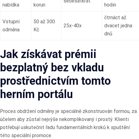
šedesátkrát
nabídka
korun
hodin
čtrnáct až
Vstupní
50 až 300
25x-40x
dvacet jedna
odměna
Kč
dnů
Jak získávat prémii
bezplatný bez vkladu
prostřednictvím tomto
herním portálu
Proces obdržení odměny je speciálně zkonstruován formou, za
účelem aby zůstal nejvýše nekomplikovaný i prostý. Klienti
potřebují uskutečnit řadu fundamentálních kroků k spuštění
této speciální promoce.