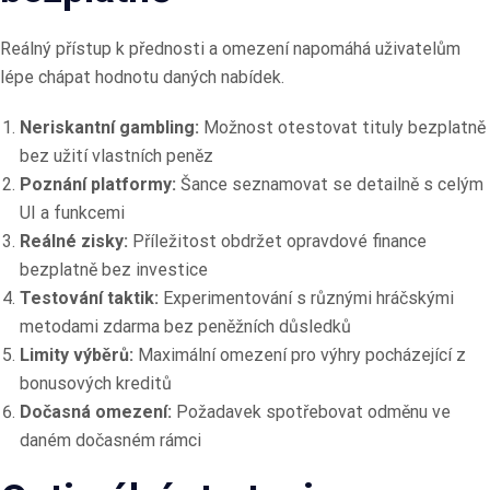
Reálný přístup k přednosti a omezení napomáhá uživatelům
lépe chápat hodnotu daných nabídek.
Neriskantní gambling:
Možnost otestovat tituly bezplatně
bez užití vlastních peněz
Poznání platformy:
Šance seznamovat se detailně s celým
UI a funkcemi
Reálné zisky:
Příležitost obdržet opravdové finance
bezplatně bez investice
Testování taktik:
Experimentování s různými hráčskými
metodami zdarma bez peněžních důsledků
Limity výběrů:
Maximální omezení pro výhry pocházející z
bonusových kreditů
Dočasná omezení:
Požadavek spotřebovat odměnu ve
daném dočasném rámci