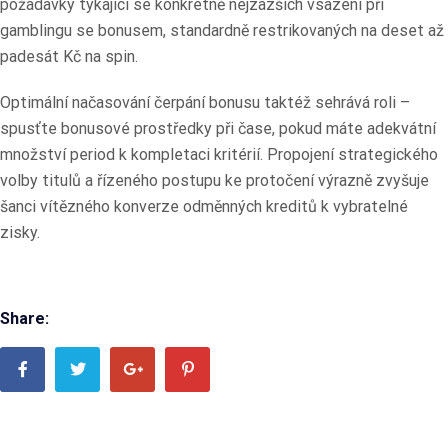
požadavky týkající se konkrétně nejzazších vsazení při
gamblingu se bonusem, standardně restrikovaných na deset až
padesát Kč na spin.
Optimální načasování čerpání bonusu taktéž sehrává roli –
spusťte bonusové prostředky při čase, pokud máte adekvátní
množství period k kompletaci kritérií. Propojení strategického
volby titulů a řízeného postupu ke protočení výrazně zvyšuje
šanci vítězného konverze odměnných kreditů k vybratelné
zisky.
Share: