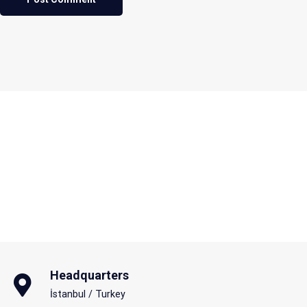
Headquarters
İstanbul / Turkey