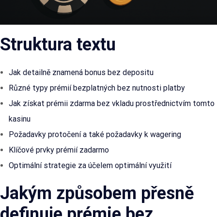
Struktura textu
Jak detailně znamená bonus bez depositu
Různé typy prémií bezplatných bez nutnosti platby
Jak získat prémii zdarma bez vkladu prostřednictvím tomto
kasinu
Požadavky protočení a také požadavky k wagering
Klíčové prvky prémií zadarmo
Optimální strategie za účelem optimální využití
Jakým způsobem přesně
definuje prémie bez