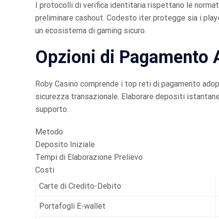
I protocolli di verifica identitaria rispettano le norm
preliminare cashout. Codesto iter protegge sia i play
un ecosistema di gaming sicuro.
Opzioni di Pagamento A
Roby Casino comprende i top reti di pagamento adoper
sicurezza transazionale. Elaborare depositi istantanei 
supporto.
Metodo
Deposito Iniziale
Tempi di Elaborazione Prelievo
Costi
Carte di Credito-Debito
Portafogli E-wallet