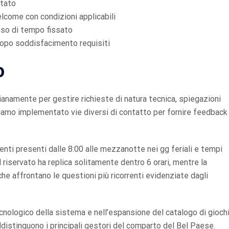
rtato
come con condizioni applicabili
so di tempo fissato
dopo soddisfacimento requisiti
o
ianamente per gestire richieste di natura tecnica, spiegazioni
biamo implementato vie diversi di contatto per fornire feedback
tenti presenti dalle 8:00 alle mezzanotte nei gg feriali e tempi
 riservato ha replica solitamente dentro 6 orari, mentre la
e affrontano le questioni più ricorrenti evidenziate dagli
nologico della sistema e nell’espansione del catalogo di giochi
distinguono i principali gestori del comparto del Bel Paese.