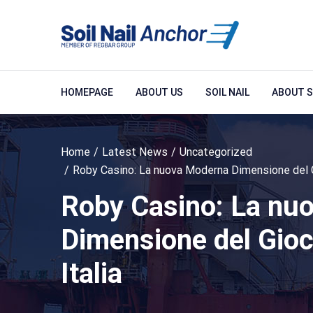
HOMEPAGE
ABOUT US
SOIL NAIL
ABOUT S
Home
Latest News
Uncategorized
Roby Casino: La nuova Moderna Dimensione del Gi
Roby Casino: La nu
Dimensione del Gioc
Italia