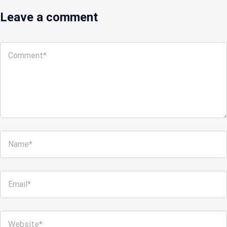
Leave a comment