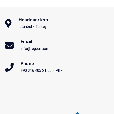
Headquarters
İstanbul / Turkey
Email
info@regbar.com
Phone
+90 216 405 21 55 – PBX