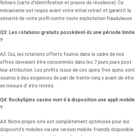
fichiers (carte d’identification et preuve de résidence). Ce
mécanisme est requis avant votre initial retrait et garantit la
sécurité de votre profil contre toute exploitation frauduleuse.
Q3: Les rotations gratuits possèdent-ils une période limite
?
A3: Oui, les rotations offerts fournis dans le cadre de nos
offres devraient être consommés dans les 7 jours jours post
leur attribution. Les profits issus de ces spins free spins sont
soumis à des exigences de pari de trente-cinq x avant de être
en mesure d’ être retirés.
Q4: RockySpins casino met-il à disposition une appli mobile
?
A4: Notre propre site est complètement optimisée pour les
dispositifs mobiles via une version mobile-friendly disponible