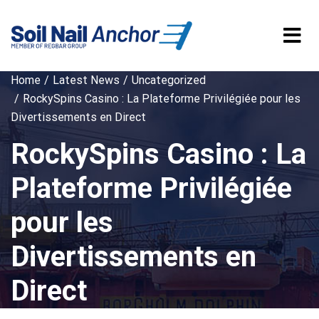
Home
Latest News
Uncategorized
RockySpins Casino : La Plateforme Privilégiée pour les
Divertissements en Direct
RockySpins Casino : La
Plateforme Privilégiée
pour les
Divertissements en
Direct