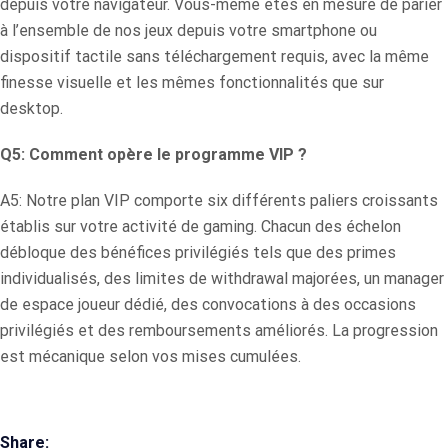
depuis votre navigateur. Vous-même êtes en mesure de parier
à l’ensemble de nos jeux depuis votre smartphone ou
dispositif tactile sans téléchargement requis, avec la même
finesse visuelle et les mêmes fonctionnalités que sur
desktop.
Q5: Comment opère le programme VIP ?
A5: Notre plan VIP comporte six différents paliers croissants
établis sur votre activité de gaming. Chacun des échelon
débloque des bénéfices privilégiés tels que des primes
individualisés, des limites de withdrawal majorées, un manager
de espace joueur dédié, des convocations à des occasions
privilégiés et des remboursements améliorés. La progression
est mécanique selon vos mises cumulées.
Share: