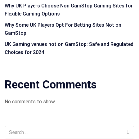
Why UK Players Choose Non GamStop Gaming Sites for
Flexible Gaming Options
Why Some UK Players Opt For Betting Sites Not on
GamStop
UK Gaming venues not on GamStop: Safe and Regulated
Choices for 2024
Recent Comments
No comments to show.