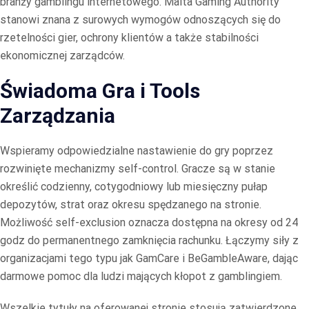
branży gamblingu internetowego. Malta Gaming Authority
stanowi znana z surowych wymogów odnoszących się do
rzetelności gier, ochrony klientów a także stabilności
ekonomicznej zarządców.
Świadoma Gra i Tools
Zarządzania
Wspieramy odpowiedzialne nastawienie do gry poprzez
rozwinięte mechanizmy self-control. Gracze są w stanie
określić codzienny, cotygodniowy lub miesięczny pułap
depozytów, strat oraz okresu spędzanego na stronie.
Możliwość self-exclusion oznacza dostępna na okresy od 24
godz do permanentnego zamknięcia rachunku. Łączymy siły z
organizacjami tego typu jak GamCare i BeGambleAware, dając
darmowe pomoc dla ludzi mających kłopot z gamblingiem.
Wszelkie tytuły na oferowanej stronie stosują zatwierdzone