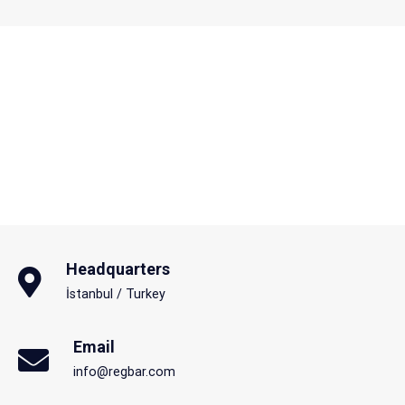
Headquarters
İstanbul / Turkey
Email
info@regbar.com