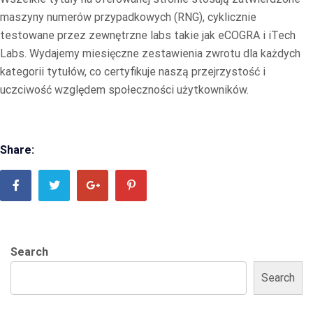
maszyny numerów przypadkowych (RNG), cyklicznie
testowane przez zewnętrzne labs takie jak eCOGRA i iTech
Labs. Wydajemy miesięczne zestawienia zwrotu dla każdych
kategorii tytułów, co certyfikuje naszą przejrzystość i
uczciwość względem społeczności użytkowników.
Share:
Search
Search