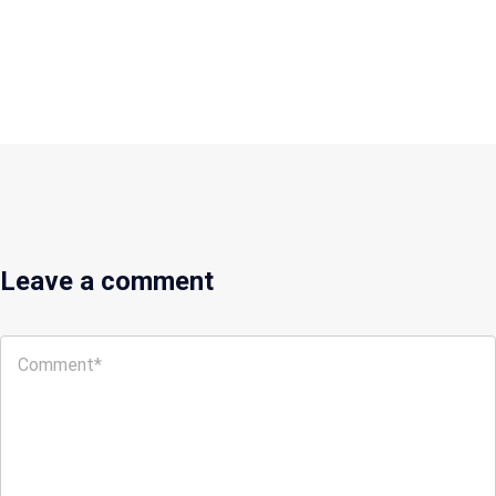
Leave a comment