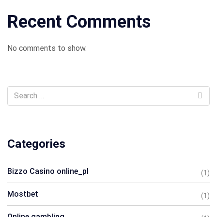
Recent Comments
No comments to show.
Categories
Bizzo Casino online_pl
(1)
Mostbet
(1)
Online gambling