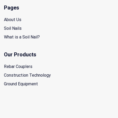
Pages
About Us
Soil Nails
What is a Soil Nail?
Our Products
Rebar Couplers
Construction Technology
Ground Equipment