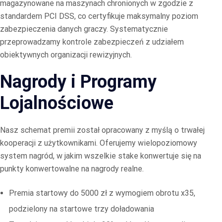
magazynowane na maszynach chronionych w zgodzie z
standardem PCI DSS, co certyfikuje maksymalny poziom
zabezpieczenia danych graczy. Systematycznie
przeprowadzamy kontrole zabezpieczeń z udziałem
obiektywnych organizacji rewizyjnych.
Nagrody i Programy
Lojalnościowe
Nasz schemat premii został opracowany z myślą o trwałej
kooperacji z użytkownikami. Oferujemy wielopoziomowy
system nagród, w jakim wszelkie stake konwertuje się na
punkty konwertowalne na nagrody realne.
Premia startowy do 5000 zł z wymogiem obrotu x35,
podzielony na startowe trzy doładowania