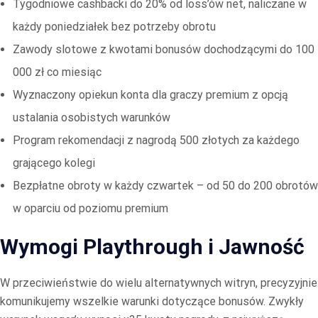
Tygodniowe cashbacki do 20% od loss’ów net, naliczane w
każdy poniedziałek bez potrzeby obrotu
Zawody slotowe z kwotami bonusów dochodzącymi do 100
000 zł co miesiąc
Wyznaczony opiekun konta dla graczy premium z opcją
ustalania osobistych warunków
Program rekomendacji z nagrodą 500 złotych za każdego
grającego kolegi
Bezpłatne obroty w każdy czwartek – od 50 do 200 obrotów
w oparciu od poziomu premium
Wymogi Playthrough i Jawność
W przeciwieństwie do wielu alternatywnych witryn, precyzyjnie
komunikujemy wszelkie warunki dotyczące bonusów. Zwykły