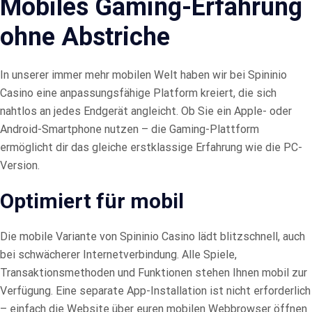
Mobiles Gaming-Erfahrung
ohne Abstriche
In unserer immer mehr mobilen Welt haben wir bei Spininio
Casino eine anpassungsfähige Platform kreiert, die sich
nahtlos an jedes Endgerät angleicht. Ob Sie ein Apple- oder
Android-Smartphone nutzen – die Gaming-Plattform
ermöglicht dir das gleiche erstklassige Erfahrung wie die PC-
Version.
Optimiert für mobil
Die mobile Variante von Spininio Casino lädt blitzschnell, auch
bei schwächerer Internetverbindung. Alle Spiele,
Transaktionsmethoden und Funktionen stehen Ihnen mobil zur
Verfügung. Eine separate App-Installation ist nicht erforderlich
– einfach die Website über euren mobilen Webbrowser öffnen