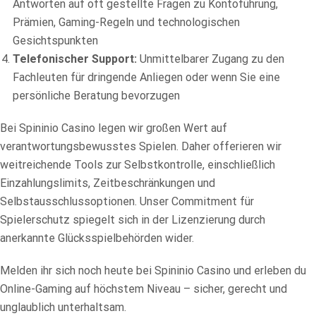
Antworten auf oft gestellte Fragen zu Kontoführung,
Prämien, Gaming-Regeln und technologischen
Gesichtspunkten
Telefonischer Support:
Unmittelbarer Zugang zu den
Fachleuten für dringende Anliegen oder wenn Sie eine
persönliche Beratung bevorzugen
Bei Spininio Casino legen wir großen Wert auf
verantwortungsbewusstes Spielen. Daher offerieren wir
weitreichende Tools zur Selbstkontrolle, einschließlich
Einzahlungslimits, Zeitbeschränkungen und
Selbstausschlussoptionen. Unser Commitment für
Spielerschutz spiegelt sich in der Lizenzierung durch
anerkannte Glücksspielbehörden wider.
Melden ihr sich noch heute bei Spininio Casino und erleben du
Online-Gaming auf höchstem Niveau – sicher, gerecht und
unglaublich unterhaltsam.