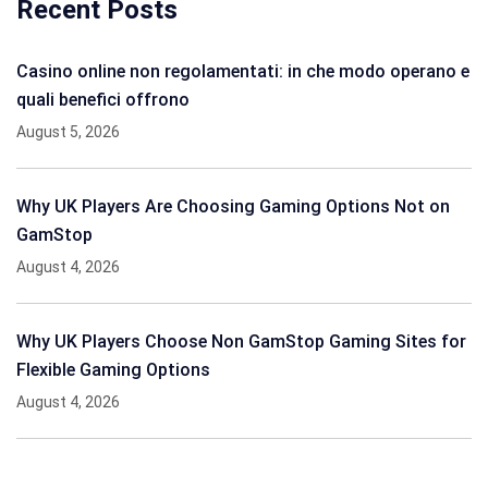
Recent Posts
Casino online non regolamentati: in che modo operano e
quali benefici offrono
August 5, 2026
Why UK Players Are Choosing Gaming Options Not on
GamStop
August 4, 2026
Why UK Players Choose Non GamStop Gaming Sites for
Flexible Gaming Options
August 4, 2026