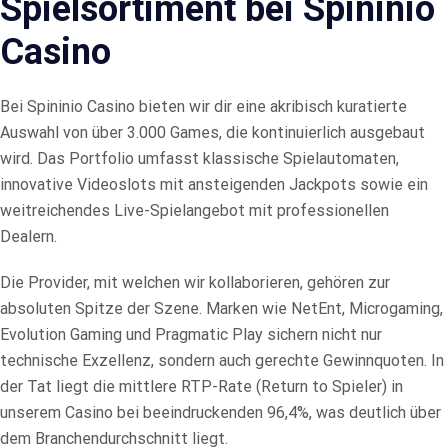
Spielsortiment bei Spininio
Casino
Bei Spininio Casino bieten wir dir eine akribisch kuratierte
Auswahl von über 3.000 Games, die kontinuierlich ausgebaut
wird. Das Portfolio umfasst klassische Spielautomaten,
innovative Videoslots mit ansteigenden Jackpots sowie ein
weitreichendes Live-Spielangebot mit professionellen
Dealern.
Die Provider, mit welchen wir kollaborieren, gehören zur
absoluten Spitze der Szene. Marken wie NetEnt, Microgaming,
Evolution Gaming und Pragmatic Play sichern nicht nur
technische Exzellenz, sondern auch gerechte Gewinnquoten. In
der Tat liegt die mittlere RTP-Rate (Return to Spieler) in
unserem Casino bei beeindruckenden 96,4%, was deutlich über
dem Branchendurchschnitt liegt.