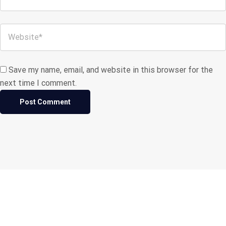
Save my name, email, and website in this browser for the
next time I comment.