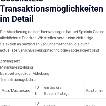
Transaktionsmöglichkeiten
im Detail
Die Absicherung deiner Überweisungen hat bei Spininio Casino
allerhöchste Priorität. Wir stellen bereit eine vielfältige
Selektion an bewährten Zahlungsmethoden, die durch
aktuellste Verschlüsselungstechnologien abgesichert sind.
Zahlungsart
Minimumeinzahlung
Bearbeitungsdauer Abhebung
Transaktionsgebühren
10
ein bis drei
Visa/Mastercard
Kostenfrei
€
Geschäftstage
10