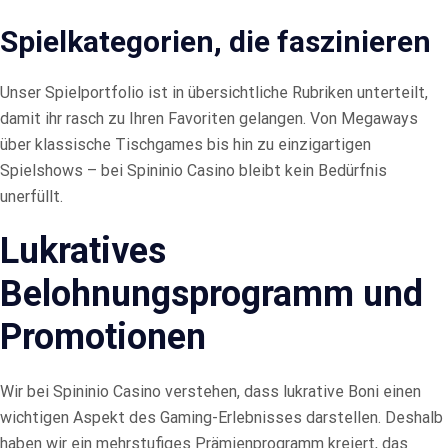
Spielkategorien, die faszinieren
Unser Spielportfolio ist in übersichtliche Rubriken unterteilt,
damit ihr rasch zu Ihren Favoriten gelangen. Von Megaways
über klassische Tischgames bis hin zu einzigartigen
Spielshows – bei Spininio Casino bleibt kein Bedürfnis
unerfüllt.
Lukratives
Belohnungsprogramm und
Promotionen
Wir bei Spininio Casino verstehen, dass lukrative Boni einen
wichtigen Aspekt des Gaming-Erlebnisses darstellen. Deshalb
haben wir ein mehrstufiges Prämienprogramm kreiert, das