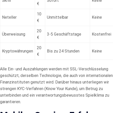
Skrill
Sofort
Keine
€
10
Neteller
Unmittelbar
Keine
€
20
Überweisung
3-5 Geschäftstage
Kostenfrei
€
20
Kryptowährungen
Bis zu 24 Stunden
Keine
€
Alle Ein- und Auszahlungen werden mit SSL-Verschlüsselung
geschützt, derselben Technologie, die auch von internationalen
Finanzinstituten genutzt wird. Darüber hinaus unterliegen wir
strengen KYC-Verfahren (Know Your Kunde), um Betrug zu
unterbinden und ein verantwortungsbewusstes Spielklima zu
garantieren.