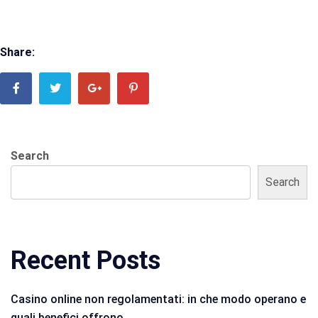
Share:
Search
Search
Recent Posts
Casino online non regolamentati: in che modo operano e
quali benefici offrono