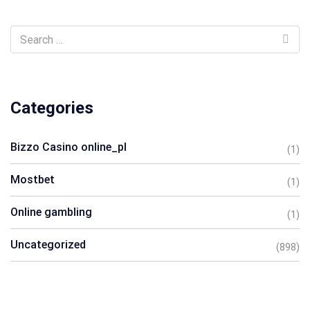
Categories
Bizzo Casino online_pl
(1)
Mostbet
(1)
Online gambling
(1)
Uncategorized
(898)