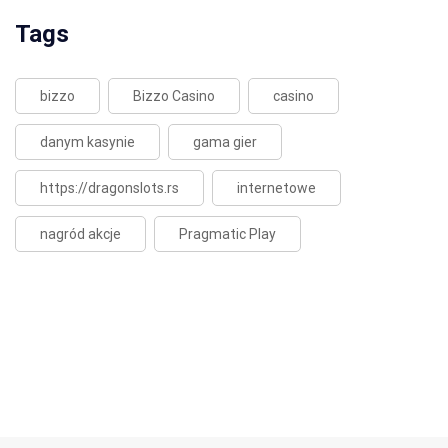
Tags
bizzo
Bizzo Casino
casino
danym kasynie
gama gier
https://dragonslots.rs
internetowe
nagród akcje
Pragmatic Play