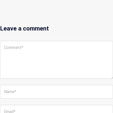
Leave a comment