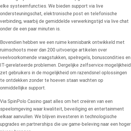
elke systeemfuncties. We bieden support via live
ondersteuningschat, elektronische post en telefonische
verbinding, waarbij de gemiddelde verwerkingstijd via live chat
onder de een paar minuten is.
Bovendien hebben we een ruime kennisbank ontwikkeld met
ruimschoots meer dan 200 uitvoerige artikelen over
veelvoorkomende vraagstukken, spelregels, bonuscondities en
IT-gerelateerde problemen. Dergelijke zelfservice mogelijkheid
zet gebruikers in de mogelijkheid om razendsnel oplossingen
te ontdekken zonder te hoeven staan wachten op
onmiddellijke support.
Via SpinPolo Casino gaat alles om het creëren van een
speelomgeving waar kwaliteit, beveiliging en entertainment
elkaar aanvullen. We blijven investeren in technologische
upgrades en partnerships die uw game-beleving naar een hoger