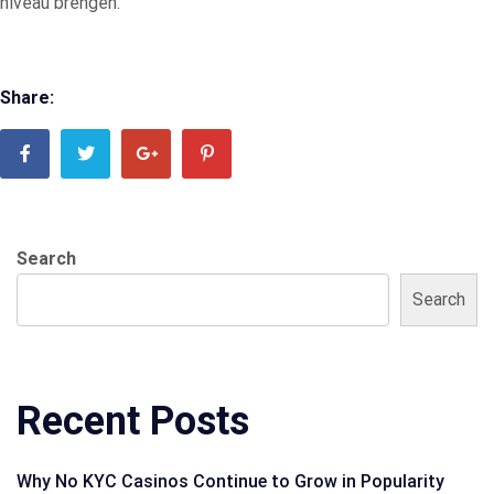
niveau brengen.
Share:
Search
Search
Recent Posts
Why No KYC Casinos Continue to Grow in Popularity