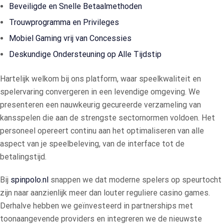
Beveiligde en Snelle Betaalmethoden
Trouwprogramma en Privileges
Mobiel Gaming vrij van Concessies
Deskundige Ondersteuning op Alle Tijdstip
Hartelijk welkom bij ons platform, waar speelkwaliteit en
spelervaring convergeren in een levendige omgeving. We
presenteren een nauwkeurig gecureerde verzameling van
kansspelen die aan de strengste sectornormen voldoen. Het
personeel opereert continu aan het optimaliseren van alle
aspect van je speelbeleving, van de interface tot de
betalingstijd.
Bij
spinpolo.nl
snappen we dat moderne spelers op speurtocht
zijn naar aanzienlijk meer dan louter reguliere casino games.
Derhalve hebben we geïnvesteerd in partnerships met
toonaangevende providers en integreren we de nieuwste