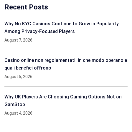
Recent Posts
Why No KYC Casinos Continue to Grow in Popularity
Among Privacy-Focused Players
August 7, 2026
Casino online non regolamentati: in che modo operano e
quali benefici offrono
August 5, 2026
Why UK Players Are Choosing Gaming Options Not on
GamStop
August 4, 2026