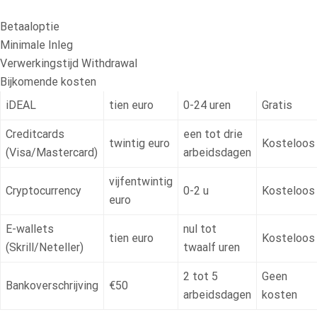
Betaaloptie
Minimale Inleg
Verwerkingstijd Withdrawal
Bijkomende kosten
iDEAL
tien euro
0-24 uren
Gratis
Creditcards
een tot drie
twintig euro
Kosteloos
(Visa/Mastercard)
arbeidsdagen
vijfentwintig
Cryptocurrency
0-2 u
Kosteloos
euro
E-wallets
nul tot
tien euro
Kosteloos
(Skrill/Neteller)
twaalf uren
2 tot 5
Geen
Bankoverschrijving
€50
arbeidsdagen
kosten