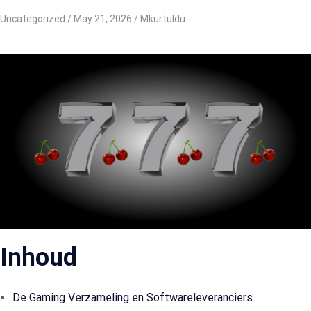
Uncategorized
May 21, 2026
Mkurtuldu
Inhoud
De Gaming Verzameling en Softwareleveranciers