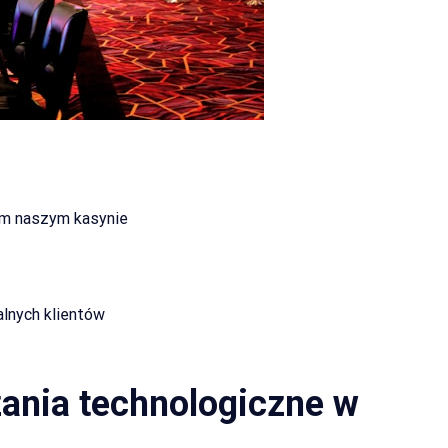
ym naszym kasynie
alnych klientów
ania technologiczne w