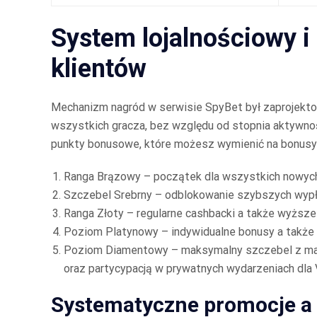
System lojalnościowy i 
klientów
Mechanizm nagród w serwisie SpyBet był zaprojekt
wszystkich gracza, bez względu od stopnia aktywno
punkty bonusowe, które możesz wymienić na bonusy 
Ranga Brązowy – początek dla wszystkich nowyc
Szczebel Srebrny – odblokowanie szybszych wypł
Ranga Złoty – regularne cashbacki a także wyższe 
Poziom Platynowy – indywidualne bonusy a także 
Poziom Diamentowy – maksymalny szczebel z ma
oraz partycypacją w prywatnych wydarzeniach dla
Systematyczne promocje a t