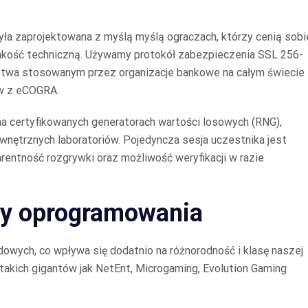
ła zaprojektowana z myślą myślą ograczach, którzy cenią sobi
 jakość techniczną. Używamy protokół zabezpieczenia SSL 256-
twa stosowanym przez organizacje bankowe na całym świecie
ów z eCOGRA.
a certyfikowanych generatorach wartości losowych (RNG),
nętrznych laboratoriów. Pojedyncza sesja uczestnika jest
arentność rozgrywki oraz możliwość weryfikacji w razie
wcy oprogramowania
wych, co wpływa się dodatnio na różnorodność i klasę naszej
takich gigantów jak NetEnt, Microgaming, Evolution Gaming