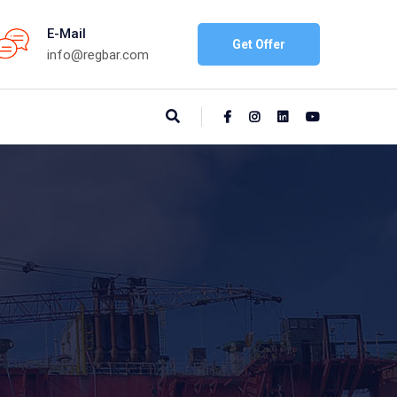
E-Mail
Get Offer
info@regbar.com