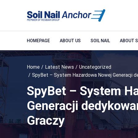
HOMEPAGE
ABOUT US
SOIL NAIL
ABOUT S
Home
Latest News
Uncategorized
SpyBet – System Hazardowa Nowej Generacji 
SpyBet – System H
Generacji dedykow
Graczy