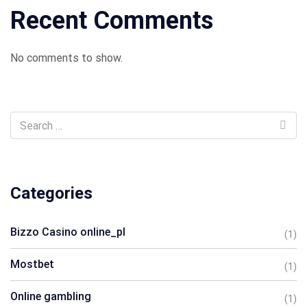
Recent Comments
No comments to show.
Categories
Bizzo Casino online_pl
(1)
Mostbet
(1)
Online gambling
(1)