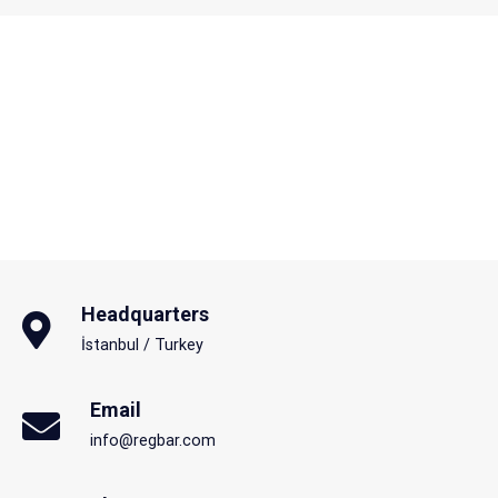
Headquarters
İstanbul / Turkey
Email
info@regbar.com