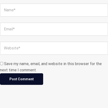
Save my name, email, and website in this browser for the
next time I comment.