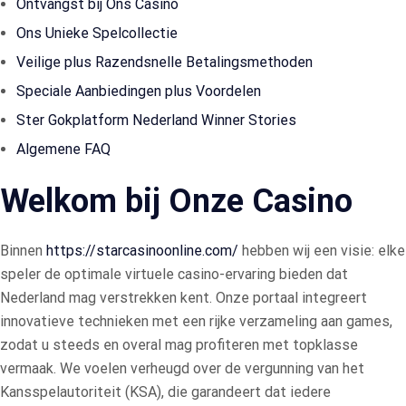
Ontvangst bij Ons Casino
Ons Unieke Spelcollectie
Veilige plus Razendsnelle Betalingsmethoden
Speciale Aanbiedingen plus Voordelen
Ster Gokplatform Nederland Winner Stories
Algemene FAQ
Welkom bij Onze Casino
Binnen
https://starcasinoonline.com/
hebben wij een visie: elke
speler de optimale virtuele casino-ervaring bieden dat
Nederland mag verstrekken kent. Onze portaal integreert
innovatieve technieken met een rijke verzameling aan games,
zodat u steeds en overal mag profiteren met topklasse
vermaak. We voelen verheugd over de vergunning van het
Kansspelautoriteit (KSA), die garandeert dat iedere