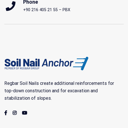
Phone
+90 216 405 21 55 – PBX
Regbar Soil Nails create additional reinforcements for
top-down construction and for excavation and
stabilization of slopes.