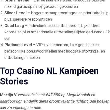
Brons Niveau
– Entree naar elke week teruggave plus per
maand gratis spins bij gekozen gokkasten
Silver Level
– Hogere retourpercentages en prioritaire hulp
plus snellere responstijden
Goud Laag
– Individuele accountbeheerder, bijzondere
voordelen plus razendsnelle uitbetalingstijden gedurende 12
uur
Platinum Level
– VIP-evenementen, luxe geschenken,
persoonlijke bonusvoorstellen met hoogste stortings- en
uitbetalingslimieten
Top Casino NL Kampioen
Stories
Martijn V.
verdiende laatst €47.850 op Mega Moolah en
daardoor kon eindelijk diens droomvakantie richting Bali boeken
aan z’n volledige familie.