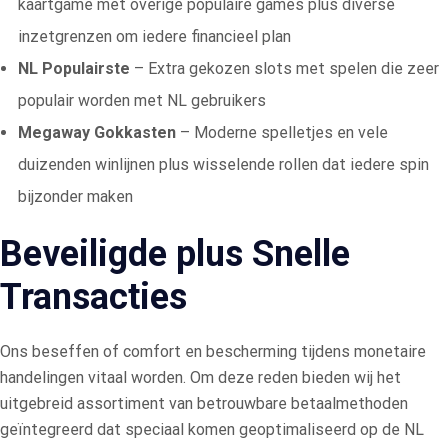
kaartgame met overige populaire games plus diverse
inzetgrenzen om iedere financieel plan
NL Populairste
– Extra gekozen slots met spelen die zeer
populair worden met NL gebruikers
Megaway Gokkasten
– Moderne spelletjes en vele
duizenden winlijnen plus wisselende rollen dat iedere spin
bijzonder maken
Beveiligde plus Snelle
Transacties
Ons beseffen of comfort en bescherming tijdens monetaire
handelingen vitaal worden. Om deze reden bieden wij het
uitgebreid assortiment van betrouwbare betaalmethoden
geïntegreerd dat speciaal komen geoptimaliseerd op de NL