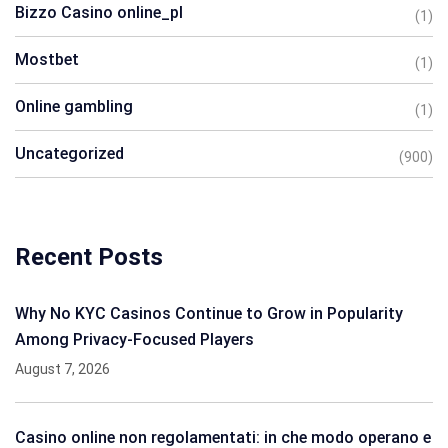
Bizzo Casino online_pl
(1)
Mostbet
(1)
Online gambling
(1)
Uncategorized
(900)
Recent Posts
Why No KYC Casinos Continue to Grow in Popularity
Among Privacy-Focused Players
August 7, 2026
Casino online non regolamentati: in che modo operano e