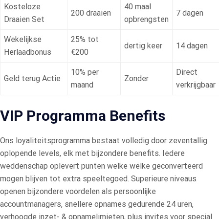
Kosteloze
40 maal
200 draaien
7 dagen
Draaien Set
opbrengsten
Wekelijkse
25% tot
dertig keer
14 dagen
Herlaadbonus
€200
10% per
Direct
Geld terug Actie
Zonder
maand
verkrijgbaar
VIP Programma Benefits
Ons loyaliteitsprogramma bestaat volledig door zeventallig
oplopende levels, elk met bijzondere benefits. Iedere
weddenschap oplevert punten welke welke geconverteerd
mogen blijven tot extra speeltegoed. Superieure niveaus
openen bijzondere voordelen als persoonlijke
accountmanagers, snellere opnames gedurende 24 uren,
verhoogde inzet- & opnamelimieten, plus invites voor special