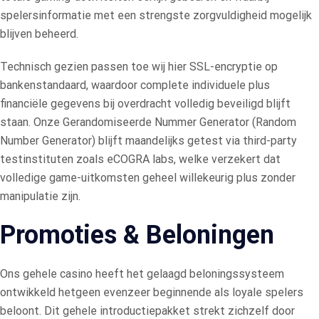
spelersinformatie met een strengste zorgvuldigheid mogelijk
blijven beheerd.
Technisch gezien passen toe wij hier SSL-encryptie op
bankenstandaard, waardoor complete individuele plus
financiële gegevens bij overdracht volledig beveiligd blijft
staan. Onze Gerandomiseerde Nummer Generator (Random
Number Generator) blijft maandelijks getest via third-party
testinstituten zoals eCOGRA labs, welke verzekert dat
volledige game-uitkomsten geheel willekeurig plus zonder
manipulatie zijn.
Promoties & Beloningen
Ons gehele casino heeft het gelaagd beloningssysteem
ontwikkeld hetgeen evenzeer beginnende als loyale spelers
beloont. Dit gehele introductiepakket strekt zichzelf door