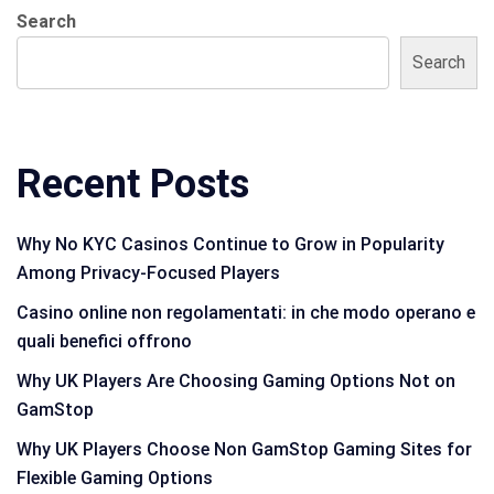
Search
Search
Recent Posts
Why No KYC Casinos Continue to Grow in Popularity
Among Privacy-Focused Players
Casino online non regolamentati: in che modo operano e
quali benefici offrono
Why UK Players Are Choosing Gaming Options Not on
GamStop
Why UK Players Choose Non GamStop Gaming Sites for
Flexible Gaming Options