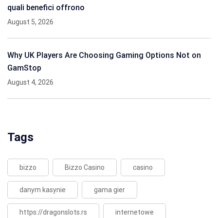
quali benefici offrono
August 5, 2026
Why UK Players Are Choosing Gaming Options Not on
GamStop
August 4, 2026
Tags
bizzo
Bizzo Casino
casino
danym kasynie
gama gier
https://dragonslots.rs
internetowe