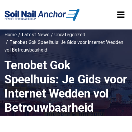
Home
Latest News
Uncategorized
Tenobet Gok Speelhuis: Je Gids voor Internet Wedden
vol Betrouwbaarheid
Tenobet Gok
Speelhuis: Je Gids voor
Internet Wedden vol
Betrouwbaarheid