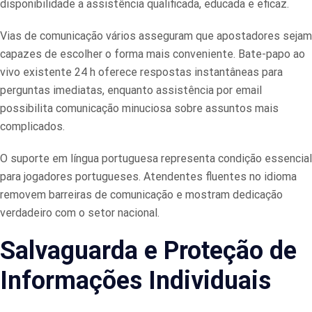
disponibilidade a assistência qualificada, educada e eficaz.
Vias de comunicação vários asseguram que apostadores sejam
capazes de escolher o forma mais conveniente. Bate-papo ao
vivo existente 24 h oferece respostas instantâneas para
perguntas imediatas, enquanto assistência por email
possibilita comunicação minuciosa sobre assuntos mais
complicados.
O suporte em língua portuguesa representa condição essencial
para jogadores portugueses. Atendentes fluentes no idioma
removem barreiras de comunicação e mostram dedicação
verdadeiro com o setor nacional.
Salvaguarda e Proteção de
Informações Individuais