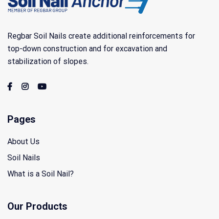
Regbar Soil Nails create additional reinforcements for
top-down construction and for excavation and
stabilization of slopes.
Pages
About Us
Soil Nails
What is a Soil Nail?
Our Products