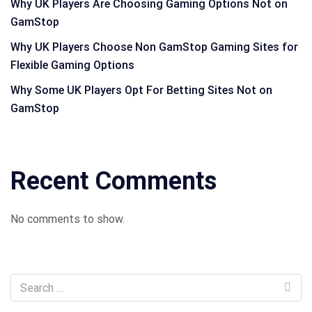
Why UK Players Are Choosing Gaming Options Not on
GamStop
Why UK Players Choose Non GamStop Gaming Sites for
Flexible Gaming Options
Why Some UK Players Opt For Betting Sites Not on
GamStop
Recent Comments
No comments to show.