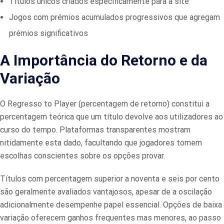
Títulos únicos criados especificamente para a site
Jogos com prémios acumulados progressivos que agregam
prémios significativos
A Importância do Retorno e da
Variação
O Regresso to Player (percentagem de retorno) constitui a
percentagem teórica que um título devolve aos utilizadores ao
curso do tempo. Plataformas transparentes mostram
nitidamente esta dado, facultando que jogadores tomem
escolhas conscientes sobre os opções provar.
Títulos com percentagem superior a noventa e seis por cento
são geralmente avaliados vantajosos, apesar de a oscilação
adicionalmente desempenhe papel essencial. Opções de baixa
variação oferecem ganhos frequentes mas menores, ao passo