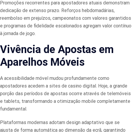
Promoções recorrentes para apostadores atuais demonstram
dedicação de extenso prazo. Reforços hebdomadárias,
reembolso em prejuízos, campeonatos com valores garantidos
e programas de fidelidade escalonados agregam valor contínuo
à jornada de jogo.
Vivência de Apostas em
Aparelhos Móveis
A acessibilidade móvel mudou profundamente como
apostadores acedem a sites de casino digital. Hoje, a grande
porção das períodos de apostas ocorre através de telemóveis
e tablets, transformando a otimização mobile completamente
fundamental.
Plataformas modernas adotam design adaptativo que se
ajusta de forma automática ao dimensão da ecrã, garantindo