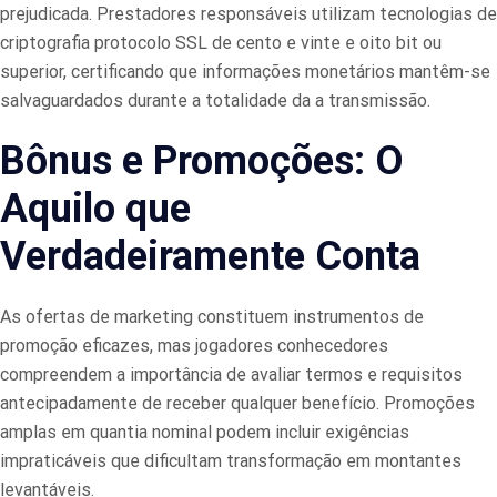
prejudicada. Prestadores responsáveis utilizam tecnologias de
criptografia protocolo SSL de cento e vinte e oito bit ou
superior, certificando que informações monetários mantêm-se
salvaguardados durante a totalidade da a transmissão.
Bônus e Promoções: O
Aquilo que
Verdadeiramente Conta
As ofertas de marketing constituem instrumentos de
promoção eficazes, mas jogadores conhecedores
compreendem a importância de avaliar termos e requisitos
antecipadamente de receber qualquer benefício. Promoções
amplas em quantia nominal podem incluir exigências
impraticáveis que dificultam transformação em montantes
levantáveis.