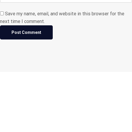
Save my name, email, and website in this browser for the
next time I comment.