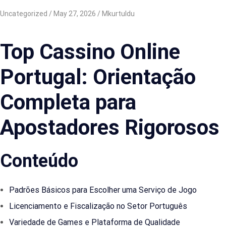
Uncategorized
May 27, 2026
Mkurtuldu
Top Cassino Online
Portugal: Orientação
Completa para
Apostadores Rigorosos
Conteúdo
Padrões Básicos para Escolher uma Serviço de Jogo
Licenciamento e Fiscalização no Setor Português
Variedade de Games e Plataforma de Qualidade