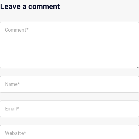
Leave a comment