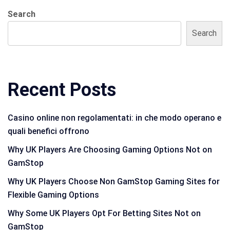
Search
Search
Recent Posts
Casino online non regolamentati: in che modo operano e
quali benefici offrono
Why UK Players Are Choosing Gaming Options Not on
GamStop
Why UK Players Choose Non GamStop Gaming Sites for
Flexible Gaming Options
Why Some UK Players Opt For Betting Sites Not on
GamStop