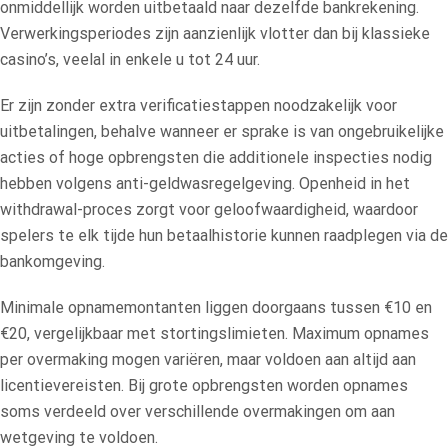
onmiddellijk worden uitbetaald naar dezelfde bankrekening.
Verwerkingsperiodes zijn aanzienlijk vlotter dan bij klassieke
casino’s, veelal in enkele u tot 24 uur.
Er zijn zonder extra verificatiestappen noodzakelijk voor
uitbetalingen, behalve wanneer er sprake is van ongebruikelijke
acties of hoge opbrengsten die additionele inspecties nodig
hebben volgens anti-geldwasregelgeving. Openheid in het
withdrawal-proces zorgt voor geloofwaardigheid, waardoor
spelers te elk tijde hun betaalhistorie kunnen raadplegen via de
bankomgeving.
Minimale opnamemontanten liggen doorgaans tussen €10 en
€20, vergelijkbaar met stortingslimieten. Maximum opnames
per overmaking mogen variëren, maar voldoen aan altijd aan
licentievereisten. Bij grote opbrengsten worden opnames
soms verdeeld over verschillende overmakingen om aan
wetgeving te voldoen.