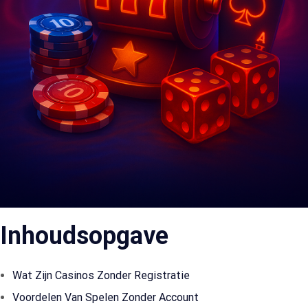
Inhoudsopgave
Wat Zijn Casinos Zonder Registratie
Voordelen Van Spelen Zonder Account