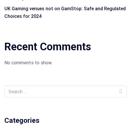
UK Gaming venues not on GamStop: Safe and Regulated
Choices for 2024
Recent Comments
No comments to show.
Categories