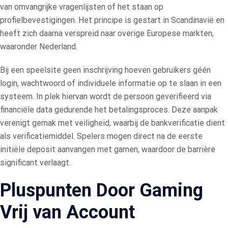
van omvangrijke vragenlijsten of het staan op
profielbevestigingen. Het principe is gestart in Scandinavië en
heeft zich daarna verspreid naar overige Europese markten,
waaronder Nederland.
Bij een speelsite geen inschrijving hoeven gebruikers géén
login, wachtwoord of individuele informatie op te slaan in een
systeem. In plek hiervan wordt de persoon geverifieerd via
financiële data gedurende het betalingsproces. Deze aanpak
verenigt gemak met veiligheid, waarbij de bankverificatie dient
als verificatiemiddel. Spelers mogen direct na de eerste
initiële deposit aanvangen met gamen, waardoor de barrière
significant verlaagt.
Pluspunten Door Gaming
Vrij van Account