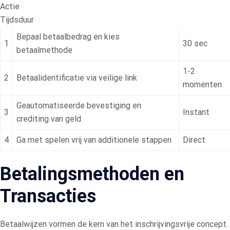
Actie
Tijdsduur
Bepaal betaalbedrag en kies
1
30 sec
betaalmethode
1-2
2
Betaalidentificatie via veilige link
momenten
Geautomatiseerde bevestiging en
3
Instant
crediting van geld
4
Ga met spelen vrij van additionele stappen
Direct
Betalingsmethoden en
Transacties
Betaalwijzen vormen de kern van het inschrijvingsvrije concept.