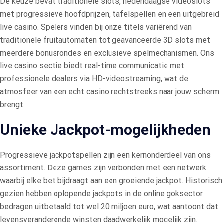
De keuze bevat traditionele slots, hedendaagse videoslots
met progressieve hoofdprijzen, tafelspellen en een uitgebreid
live casino. Spelers vinden bij onze titels variërend van
traditionele fruitautomaten tot geavanceerde 3D slots met
meerdere bonusrondes en exclusieve spelmechanismen. Ons
live casino sectie biedt real-time communicatie met
professionele dealers via HD-videostreaming, wat de
atmosfeer van een echt casino rechtstreeks naar jouw scherm
brengt.
Unieke Jackpot-mogelijkheden
Progressieve jackpotspellen zijn een kernonderdeel van ons
assortiment. Deze games zijn verbonden met een netwerk
waarbij elke bet bijdraagt aan een groeiende jackpot. Historisch
gezien hebben oplopende jackpots in de online goksector
bedragen uitbetaald tot wel 20 miljoen euro, wat aantoont dat
levensveranderende winsten daadwerkelijk mogelijk zijn.