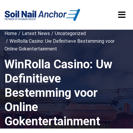
Home
Latest News
Uncategorized
WinRolla Casino: Uw Definitieve Bestemming voor
Online Gokentertainment
WinRolla Casino: Uw
Definitieve
Bestemming voor
Online
Gokentertainment