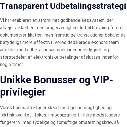
Transparent Udbetalingsstrategi
Vi har etableret et strømlinet godkendelsessystem, der
afvejer sikkerhed med brugervenlighed. Initial hævning fordrer
dokumentverifikation, men fremtidige transaktioner behandles
betydeligt mere effektivt. Vores dedikerede økonomiteam
arbejder med udbetalingsanmodninger hele døgnet, og
størstedelen af elektroniske betalinger afsluttes indenfor
nogle timer.
Unikke Bonusser og VIP-
privilegier
Vores bonusstruktur er skabt med gennemsigtighed og
faktisk kvalitet i fokus. I modsætning til flere modstandere
fungerer vi med tydelige og fornuftige omsætningskrav, så