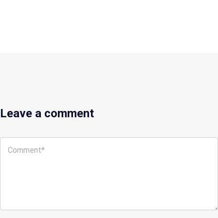
Leave a comment