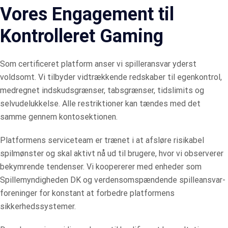
Vores Engagement til
Kontrolleret Gaming
Som certificeret platform anser vi spilleransvar yderst
voldsomt. Vi tilbyder vidtrækkende redskaber til egenkontrol,
medregnet indskudsgrænser, tabsgrænser, tidslimits og
selvudelukkelse. Alle restriktioner kan tændes med det
samme gennem kontosektionen.
Platformens serviceteam er trænet i at afsløre risikabel
spilmønster og skal aktivt nå ud til brugere, hvor vi observerer
bekymrende tendenser. Vi koopererer med enheder som
Spillemyndigheden DK og verdensomspændende spilleansvar-
foreninger for konstant at forbedre platformens
sikkerhedssystemer.