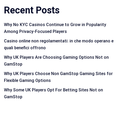
Recent Posts
Why No KYC Casinos Continue to Grow in Popularity
Among Privacy-Focused Players
Casino online non regolamentati: in che modo operano e
quali benefici offrono
Why UK Players Are Choosing Gaming Options Not on
GamStop
Why UK Players Choose Non GamStop Gaming Sites for
Flexible Gaming Options
Why Some UK Players Opt For Betting Sites Not on
GamStop