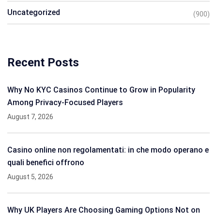
Uncategorized
(900)
Recent Posts
Why No KYC Casinos Continue to Grow in Popularity
Among Privacy-Focused Players
August 7, 2026
Casino online non regolamentati: in che modo operano e
quali benefici offrono
August 5, 2026
Why UK Players Are Choosing Gaming Options Not on