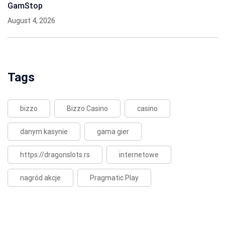
GamStop
August 4, 2026
Tags
bizzo
Bizzo Casino
casino
danym kasynie
gama gier
https://dragonslots.rs
internetowe
nagród akcje
Pragmatic Play