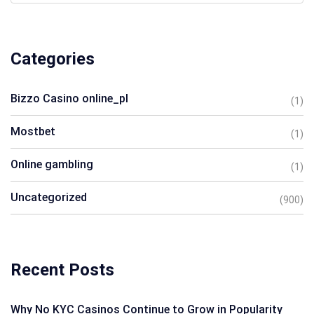
Categories
Bizzo Casino online_pl
(1)
Mostbet
(1)
Online gambling
(1)
Uncategorized
(900)
Recent Posts
Why No KYC Casinos Continue to Grow in Popularity