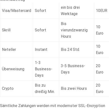
ein bis drei
Visa/Mastercard
Sofort
10EUR
Werktage
Bis
10
Skrill
Sofort
vierundzwanzig
Euro
Hours
10
Neteller
Instant
Bis 24 Std.
Euro
1-3
3-5 Business-
20
Überweisung
Business-
Days
Euro
Days
Bis zu
20
Crypto
Bis zwei Hours
dreißig Min.
Euro
Sämtliche Zahlungen werden mit modernster SSL-Encryption