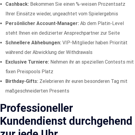
Cashback:
Bekommen Sie einen %-weisen Prozentsatz
Ihrer Einsätze wieder, ungeachtet vom Spielergebnis
Persönlicher Account-Manager:
Ab dem Platin-Level
steht Ihnen ein dedizierter Ansprechpartner zur Seite
Schnellere Abhebungen:
VIP-Mitglieder haben Priorität
während der Abwicklung der Withdrawals
Exclusive Turniere:
Nehmen ihr an speziellen Contests mit
fixen Preispools Platz
Birthday-Gifts:
Zelebrieren ihr euren besonderen Tag mit
maßgeschneiderten Presents
Professioneller
Kundendienst durchgehend
zur jede Uhr