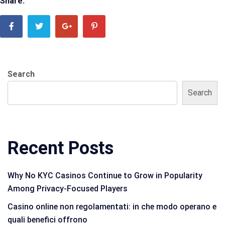
Share:
Search
Search
Recent Posts
Why No KYC Casinos Continue to Grow in Popularity
Among Privacy-Focused Players
Casino online non regolamentati: in che modo operano e
quali benefici offrono