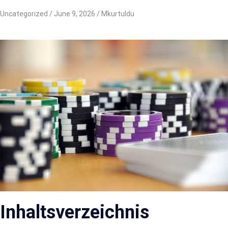
Uncategorized
June 9, 2026
Mkurtuldu
Inhaltsverzeichnis