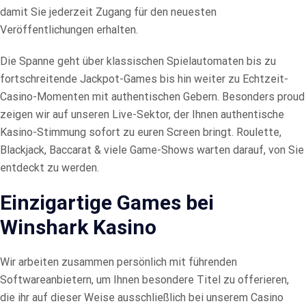
damit Sie jederzeit Zugang für den neuesten
Veröffentlichungen erhalten.
Die Spanne geht über klassischen Spielautomaten bis zu
fortschreitende Jackpot-Games bis hin weiter zu Echtzeit-
Casino-Momenten mit authentischen Gebern. Besonders proud
zeigen wir auf unseren Live-Sektor, der Ihnen authentische
Kasino-Stimmung sofort zu euren Screen bringt. Roulette,
Blackjack, Baccarat & viele Game-Shows warten darauf, von Sie
entdeckt zu werden.
Einzigartige Games bei
Winshark Kasino
Wir arbeiten zusammen persönlich mit führenden
Softwareanbietern, um Ihnen besondere Titel zu offerieren,
die ihr auf dieser Weise ausschließlich bei unserem Casino