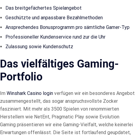
Das breitgefächertes Spielangebot
Geschützte und anpassbare Bezahlmethoden
Ansprechendes Bonusprogramm pro sämtliche Gamer-Typ
Professioneller Kundenservice rund zur die Uhr
Zulassung sowie Kundenschutz
Das vielfältiges Gaming-
Portfolio
Im
Winshark Casino login
verfügen wir ein besonderes Angebot
zusammengestellt, das sogar anspruchsvollste Zocker
fasziniert. Mit mehr als 3500 Spielen von renommierten
Herstellern wie NetEnt, Pragmatic Play sowie Evolution
Gaming präsentieren wir eine Gaming-Vielfalt, welche keinerlei
Erwartungen offenlässt. Die Seite ist fortlaufend geupdatet,