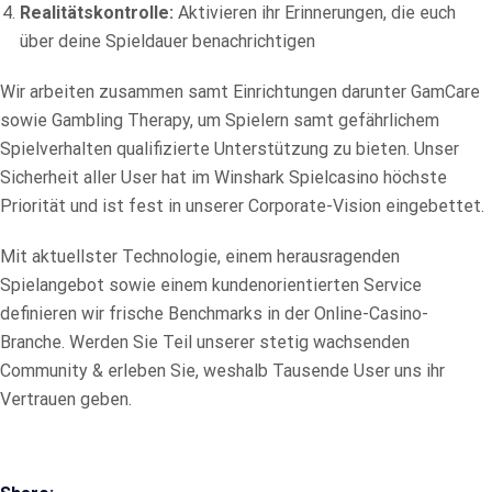
Realitätskontrolle:
Aktivieren ihr Erinnerungen, die euch
über deine Spieldauer benachrichtigen
Wir arbeiten zusammen samt Einrichtungen darunter GamCare
sowie Gambling Therapy, um Spielern samt gefährlichem
Spielverhalten qualifizierte Unterstützung zu bieten. Unser
Sicherheit aller User hat im Winshark Spielcasino höchste
Priorität und ist fest in unserer Corporate-Vision eingebettet.
Mit aktuellster Technologie, einem herausragenden
Spielangebot sowie einem kundenorientierten Service
definieren wir frische Benchmarks in der Online-Casino-
Branche. Werden Sie Teil unserer stetig wachsenden
Community & erleben Sie, weshalb Tausende User uns ihr
Vertrauen geben.