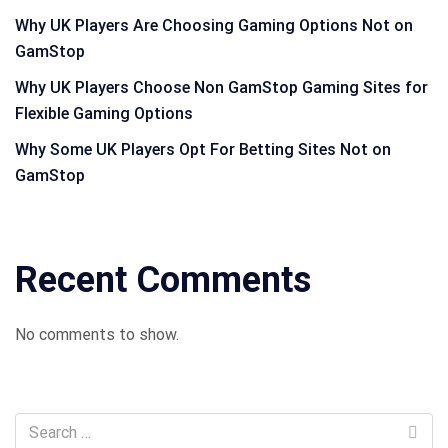
Why UK Players Are Choosing Gaming Options Not on
GamStop
Why UK Players Choose Non GamStop Gaming Sites for
Flexible Gaming Options
Why Some UK Players Opt For Betting Sites Not on
GamStop
Recent Comments
No comments to show.