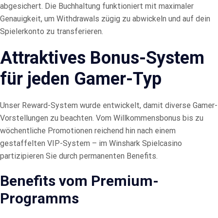
abgesichert. Die Buchhaltung funktioniert mit maximaler
Genauigkeit, um Withdrawals zügig zu abwickeln und auf dein
Spielerkonto zu transferieren.
Attraktives Bonus-System
für jeden Gamer-Typ
Unser Reward-System wurde entwickelt, damit diverse Gamer-
Vorstellungen zu beachten. Vom Willkommensbonus bis zu
wöchentliche Promotionen reichend hin nach einem
gestaffelten VIP-System – im Winshark Spielcasino
partizipieren Sie durch permanenten Benefits.
Benefits vom Premium-
Programms