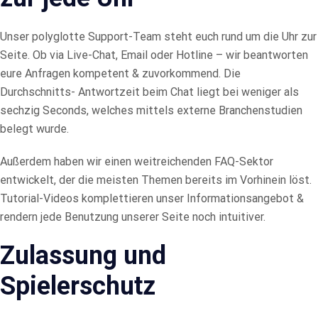
Unser polyglotte Support-Team steht euch rund um die Uhr zur
Seite. Ob via Live-Chat, Email oder Hotline – wir beantworten
eure Anfragen kompetent & zuvorkommend. Die
Durchschnitts- Antwortzeit beim Chat liegt bei weniger als
sechzig Seconds, welches mittels externe Branchenstudien
belegt wurde.
Außerdem haben wir einen weitreichenden FAQ-Sektor
entwickelt, der die meisten Themen bereits im Vorhinein löst.
Tutorial-Videos komplettieren unser Informationsangebot &
rendern jede Benutzung unserer Seite noch intuitiver.
Zulassung und
Spielerschutz