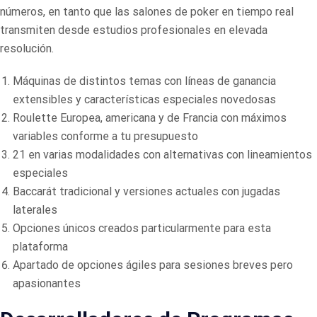
números, en tanto que las salones de poker en tiempo real
transmiten desde estudios profesionales en elevada
resolución.
Máquinas de distintos temas con líneas de ganancia
extensibles y características especiales novedosas
Roulette Europea, americana y de Francia con máximos
variables conforme a tu presupuesto
21 en varias modalidades con alternativas con lineamientos
especiales
Baccarát tradicional y versiones actuales con jugadas
laterales
Opciones únicos creados particularmente para esta
plataforma
Apartado de opciones ágiles para sesiones breves pero
apasionantes