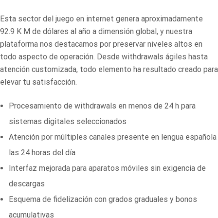
Esta sector del juego en internet genera aproximadamente
92.9 K M de dólares al año a dimensión global, y nuestra
plataforma nos destacamos por preservar niveles altos en
todo aspecto de operación. Desde withdrawals ágiles hasta
atención customizada, todo elemento ha resultado creado para
elevar tu satisfacción.
Procesamiento de withdrawals en menos de 24 h para
sistemas digitales seleccionados
Atención por múltiples canales presente en lengua española
las 24 horas del día
Interfaz mejorada para aparatos móviles sin exigencia de
descargas
Esquema de fidelización con grados graduales y bonos
acumulativas