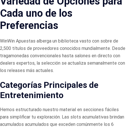
Variedad de Opciones para
Cada uno de los
Preferencias
WinWin Apuestas alberga un biblioteca vasto con sobre de
2,500 títulos de proveedores conocidos mundialmente. Desde
tragamonedas convencionales hasta salones en directo con
dealers expertos, la selección se actualiza semanalmente con
los releases más actuales.
Categorías Principales de
Entretenimiento
Hemos estructurado nuestro material en secciones fáciles
para simplificar tu exploración. Las slots acumulativas brindan
acumulados acumulados que exceden comúnmente los 6