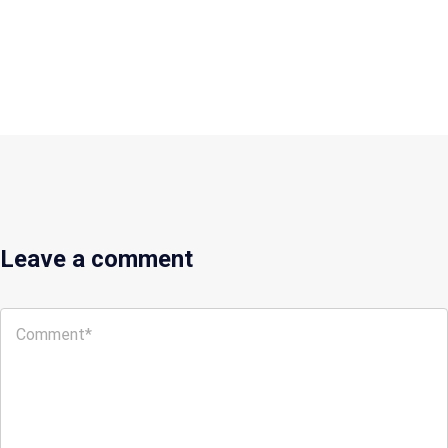
Leave a comment