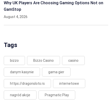
Why UK Players Are Choosing Gaming Options Not on
GamStop
August 4, 2026
Tags
bizzo
Bizzo Casino
casino
danym kasynie
gama gier
https://dragonslots.rs
internetowe
nagród akcje
Pragmatic Play