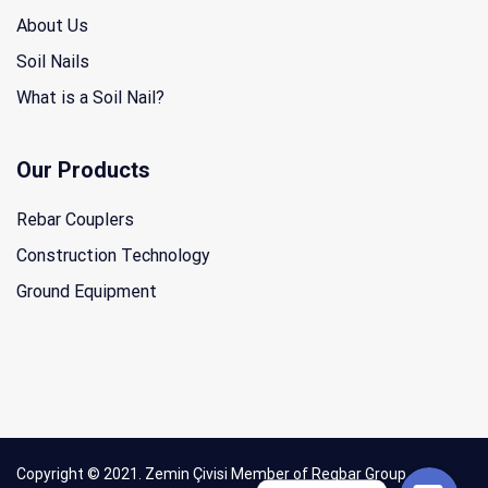
About Us
Soil Nails
What is a Soil Nail?
Our Products
Rebar Couplers
Construction Technology
Ground Equipment
Phone
WhatsApp
Copyright © 2021. Zemin Çivisi Member of Regbar Group.