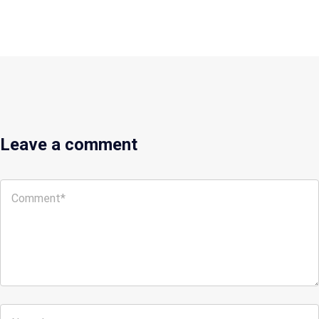
Leave a comment