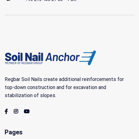
Regbar Soil Nails create additional reinforcements for
top-down construction and for excavation and
stabilization of slopes.
Pages