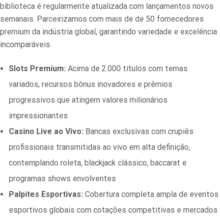
biblioteca é regularmente atualizada com lançamentos novos
semanais. Parceirizamos com mais de de 50 fornecedores
premium da indústria global, garantindo variedade e excelência
incomparáveis.
Slots Premium:
Acima de 2.000 títulos com temas
variados, recursos bônus inovadores e prêmios
progressivos que atingem valores milionários
impressionantes
Casino Live ao Vivo:
Bancas exclusivas com crupiês
profissionais transmitidas ao vivo em alta definição,
contemplando roleta, blackjack clássico, baccarat e
programas shows envolventes
Palpites Esportivas:
Cobertura completa ampla de eventos
esportivos globais com cotações competitivas e mercados