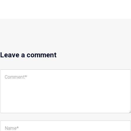
Leave a comment