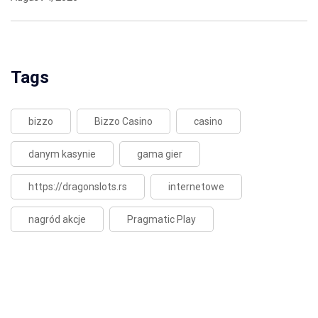
Tags
bizzo
Bizzo Casino
casino
danym kasynie
gama gier
https://dragonslots.rs
internetowe
nagród akcje
Pragmatic Play