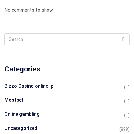
No comments to show.
Categories
Bizzo Casino online_pl
(1)
Mostbet
(1)
Online gambling
(1)
Uncategorized
(898)