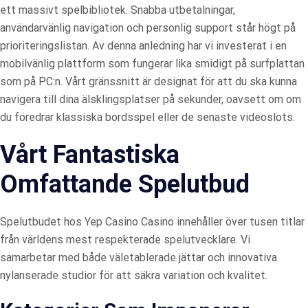
ett massivt spelbibliotek. Snabba utbetalningar,
användarvänlig navigation och personlig support står högt på
prioriteringslistan. Av denna anledning har vi investerat i en
mobilvänlig plattform som fungerar lika smidigt på surfplattan
som på PC:n. Vårt gränssnitt är designat för att du ska kunna
navigera till dina älsklingsplatser på sekunder, oavsett om om
du föredrar klassiska bordsspel eller de senaste videoslots.
Vårt Fantastiska
Omfattande Spelutbud
Spelutbudet hos Yep Casino Casino innehåller över tusen titlar
från världens mest respekterade spelutvecklare. Vi
samarbetar med både väletablerade jättar och innovativa
nylanserade studior för att säkra variation och kvalitet.