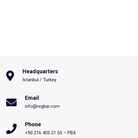
Headquarters
İstanbul / Turkey
Email
info@regbar.com
Phone
+90 216 405 21 55 – PBX