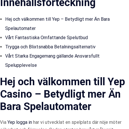
Innehållsförteckning
Hej och välkommen till Yep – Betydligt mer Än Bara
Spelautomater
Vårt Fantastiska Omfattande Spelutbud
Trygga och Blixtsnabba Betalningsalternativ
Vårt Starka Engagemang gällande Ansvarsfullt
Spelupplevelse
Hej och välkommen till Yep
Casino – Betydligt mer Än
Bara Spelautomater
Via
Yep logga in
har vi utvecklat en spelplats där nöje möter