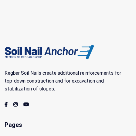
Regbar Soil Nails create additional reinforcements for
top-down construction and for excavation and
stabilization of slopes.
Pages